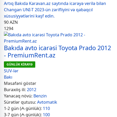
Artıq Bakıda Karavan.az saytında icarəyə verilə bilən
Changan UNI-T 2023-ün zərifliyini və qabaqcıl
xüsusiyyətlərini kəşf edin.
90
AZN
1294
Bakıda avto icarəsi Toyota Prado 2012
- PremiumRent.az
GÜNLÜK KİRAYƏ
SUV-lər
Bakı
Məsafəni göstər
Buraxılış ili:
2012
Yanacaq növü:
Benzin
Sürətlər qutusu:
Avtomatik
1-2 gün (₼ günlük):
110
3-7 gün (₼ günlük):
100