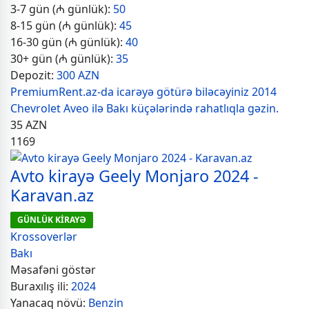
3-7 gün (₼ günlük):
50
8-15 gün (₼ günlük):
45
16-30 gün (₼ günlük):
40
30+ gün (₼ günlük):
35
Depozit:
300 AZN
PremiumRent.az-da icarəyə götürə biləcəyiniz 2014
Chevrolet Aveo ilə Bakı küçələrində rahatlıqla gəzin.
35
AZN
1169
Avto kirayə Geely Monjaro 2024 -
Karavan.az
GÜNLÜK KİRAYƏ
Krossoverlər
Bakı
Məsafəni göstər
Buraxılış ili:
2024
Yanacaq növü:
Benzin