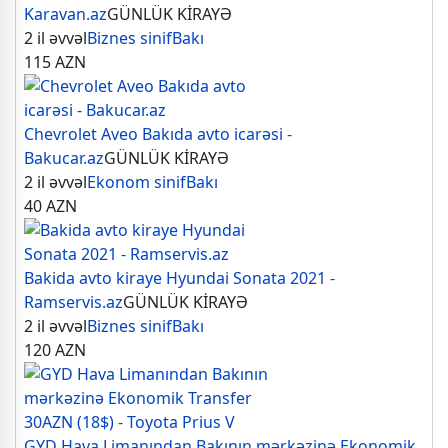
Karavan.az
GÜNLÜK KİRAYƏ
2 il əvvəl
Biznes sinif
Bakı
115
AZN
Chevrolet Aveo Bakıda avto icarəsi -
Bakucar.az
GÜNLÜK KİRAYƏ
2 il əvvəl
Ekonom sinif
Bakı
40
AZN
Bakida avto kiraye Hyundai Sonata 2021 -
Ramservis.az
GÜNLÜK KİRAYƏ
2 il əvvəl
Biznes sinif
Bakı
120
AZN
GYD Hava Limanından Bakının mərkəzinə Ekonomik