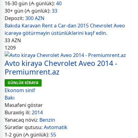
16-30 gün (₼ günlük):
40
30+ gün (₼ günlük):
33
Depozit:
300 AZN
Bakıda Karavan Rent a Car-dan 2015 Chevrolet Aveo
icarəyə götürməyin üstünlüklərini kəşf edin.
33
AZN
1209
Avto kirayə Chevrolet Aveo 2014 -
Premiumrent.az
GÜNLÜK KİRAYƏ
Ekonom sinif
Bakı
Məsafəni göstər
Buraxılış ili:
2014
Yanacaq növü:
Benzin
Sürətlər qutusu:
Avtomatik
1-2 gün (₼ günlük):
55