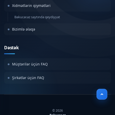
Xidmətlərin qiymətləri
Bakucar.az saytında qeydiyyat
Bizimlə əlaqə
Dəstək
Müştərilər üçün FAQ
Şirkətlər üçün FAQ
© 2026