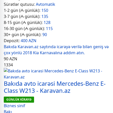
Sürətlər qutusu:
Avtomatik
1-2 gün (₼ günlük):
150
3-7 gün (₼ günlük):
135
8-15 gün (₼ günlük):
128
16-30 gün (₼ günlük):
115
30+ gün (₼ günlük):
90
Depozit:
400 AZN
Bakıda Karavan.az saytında icarəyə verilə bilən geniş və
çox yönlü 2018 Kia Karnavalına addım atın.
90
AZN
1334
Bakıda avto icarəsi Mercedes-Benz E-
Class W213 - Karavan.az
GÜNLÜK KİRAYƏ
Biznes sinif
Bakı