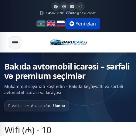
+994502507010
info@bakucar.az
Yeni elan
Bakıda avtomobil icarəsi – sərfəli
və premium seçimlər
Mükəmməl səyahəti kəşf edin - Bakıda keyfiyyətli və sərfəli
avtomobil icarəsi və kirayəsi
Buradasınız:
Ana səhifə
Elanlar
Wifi (₼) - 10