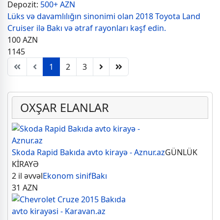
Depozit:
500+ AZN
Lüks və davamlılığın sinonimi olan 2018 Toyota Land
Cruiser ilə Bakı və ətraf rayonları kəşf edin.
100
AZN
1145
1
2
3
OXŞAR ELANLAR
Skoda Rapid Bakıda avto kirayə - Aznur.az
GÜNLÜK
KİRAYƏ
2 il əvvəl
Ekonom sinif
Bakı
31
AZN