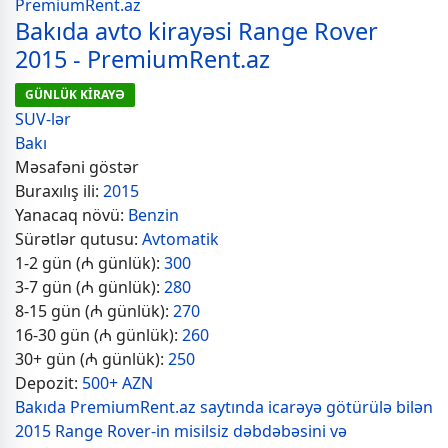
Bakıda avto kirayəsi Range Rover
2015 - PremiumRent.az
GÜNLÜK KİRAYƏ
SUV-lər
Bakı
Məsafəni göstər
Buraxılış ili:
2015
Yanacaq növü:
Benzin
Sürətlər qutusu:
Avtomatik
1-2 gün (₼ günlük):
300
3-7 gün (₼ günlük):
280
8-15 gün (₼ günlük):
270
16-30 gün (₼ günlük):
260
30+ gün (₼ günlük):
250
Depozit:
500+ AZN
Bakıda PremiumRent.az saytında icarəyə götürülə bilən
2015 Range Rover-in misilsiz dəbdəbəsini və