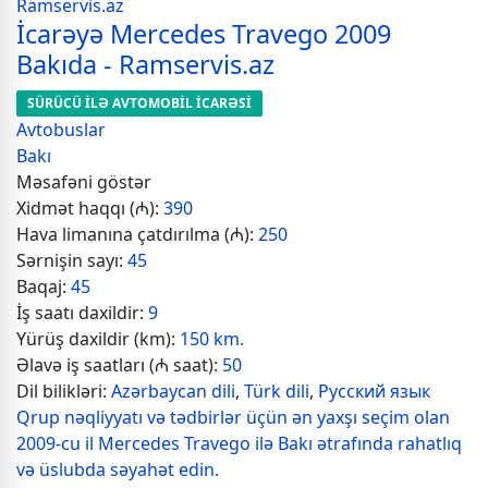
İcarəyə Mercedes Travego 2009
Bakıda - Ramservis.az
SÜRÜCÜ İLƏ AVTOMOBİL İCARƏSİ
Avtobuslar
Bakı
Məsafəni göstər
Xidmət haqqı (₼):
390
Hava limanına çatdırılma (₼):
250
Sərnişin sayı:
45
Baqaj:
45
İş saatı daxildir:
9
Yürüş daxildir (km):
150 km.
Əlavə iş saatları (₼ saat):
50
Dil bilikləri:
Azərbaycan dili
,
Türk dili
,
Русский язык
Qrup nəqliyyatı və tədbirlər üçün ən yaxşı seçim olan
2009-cu il Mercedes Travego ilə Bakı ətrafında rahatlıq
və üslubda səyahət edin.