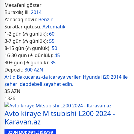
Məsafəni göstər
Buraxılış ili:
2014
Yanacaq növü:
Benzin
Sürətlər qutusu:
Avtomatik
1-2 gün (₼ günlük):
60
3-7 gün (₼ günlük):
55
8-15 gün (₼ günlük):
50
16-30 gün (₼ günlük):
45
30+ gün (₼ günlük):
35
Depozit:
300 AZN
Artıq Bakucar.az-da icarəyə verilən Hyundai i20 2014 ilə
şəhəri dəbdəbəli səyahət edin.
35
AZN
1326
Avto kiraye Mitsubishi L200 2024 -
Karavan.az
UZUN MÜDDƏTLİ KİRAYƏ