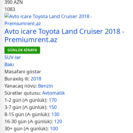
390
AZN
1083
Avto icare Toyota Land Cruiser 2018 -
Premiumrent.az
GÜNLÜK KİRAYƏ
SUV-lər
Bakı
Məsafəni göstər
Buraxılış ili:
2018
Yanacaq növü:
Benzin
Sürətlər qutusu:
Avtomatik
1-2 gün (₼ günlük):
170
3-7 gün (₼ günlük):
150
8-15 gün (₼ günlük):
130
16-30 gün (₼ günlük):
120
30+ gün (₼ günlük):
100