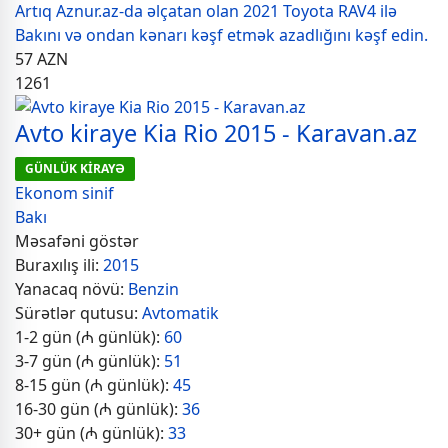
Artıq Aznur.az-da əlçatan olan 2021 Toyota RAV4 ilə
Bakını və ondan kənarı kəşf etmək azadlığını kəşf edin.
57
AZN
1261
Avto kiraye Kia Rio 2015 - Karavan.az
GÜNLÜK KİRAYƏ
Ekonom sinif
Bakı
Məsafəni göstər
Buraxılış ili:
2015
Yanacaq növü:
Benzin
Sürətlər qutusu:
Avtomatik
1-2 gün (₼ günlük):
60
3-7 gün (₼ günlük):
51
8-15 gün (₼ günlük):
45
16-30 gün (₼ günlük):
36
30+ gün (₼ günlük):
33