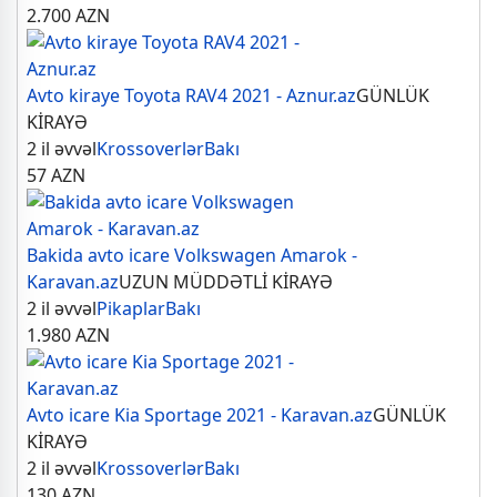
2.700
AZN
Avto kiraye Toyota RAV4 2021 - Aznur.az
GÜNLÜK
KİRAYƏ
2 il əvvəl
Krossoverlər
Bakı
57
AZN
Bakida avto icare Volkswagen Amarok -
Karavan.az
UZUN MÜDDƏTLİ KİRAYƏ
2 il əvvəl
Pikaplar
Bakı
1.980
AZN
Avto icare Kia Sportage 2021 - Karavan.az
GÜNLÜK
KİRAYƏ
2 il əvvəl
Krossoverlər
Bakı
130
AZN