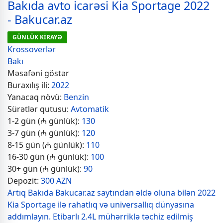
Bakıda avto icarəsi Kia Sportage 2022
- Bakucar.az
GÜNLÜK KİRAYƏ
Krossoverlər
Bakı
Məsafəni göstər
Buraxılış ili:
2022
Yanacaq növü:
Benzin
Sürətlər qutusu:
Avtomatik
1-2 gün (₼ günlük):
130
3-7 gün (₼ günlük):
120
8-15 gün (₼ günlük):
110
16-30 gün (₼ günlük):
100
30+ gün (₼ günlük):
90
Depozit:
300 AZN
Artıq Bakıda Bakucar.az saytından əldə oluna bilən 2022
Kia Sportage ilə rahatlıq və universallıq dünyasına
addımlayın. Etibarlı 2.4L mühərriklə təchiz edilmiş