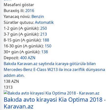
Məsafəni göstər
Buraxılış ili:
2016
Yanacaq növü:
Benzin
Sürətlər qutusu:
Avtomatik
1-2 gün (₼ günlük):
250
3-7 gün (₼ günlük):
213
8-15 gün (₼ günlük):
188
16-30 gün (₼ günlük):
150
30+ gün (₼ günlük):
138
Depozit:
400 AZN
Bakıda Karavan.az saytında icarəyə götürülə bilən
Mercedes-Benz E-Class W213 ilə incə zəriflik dünyasına
addım atın.
138
AZN
1313
Bakıda avto kirayəsi Kia Optima 2018 -
Karavan.az