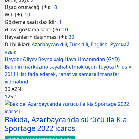
Uşaq oturacağı (₼):
10
Wifi (₼):
10
Gözləmə saatı daxildir:
1
Əlavə gözləmə saatı (₼):
10
Heyvanların daşınması (₼):
20
Dil bilikləri:
Azərbaycan dili
,
Türk dili
,
English
,
Русский
язык
Heydər Əliyev Beynəlxalq Hava Limanından (GYD)
Bakının mərkəzinə səyahət etmək üçün Toyota Prius V
2011 il istifadə edərək, rahat və səmərəli transfer
xidmətind
30
AZN
1252
Bakıda, Azərbaycanda sürücü ilə Kia
Sportage 2022 icarəsi