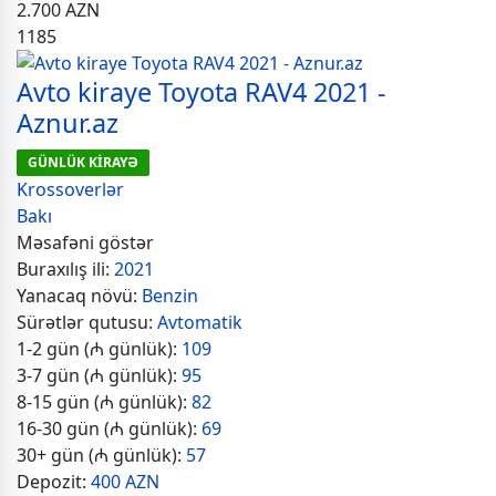
2.700
AZN
1185
Avto kiraye Toyota RAV4 2021 -
Aznur.az
GÜNLÜK KİRAYƏ
Krossoverlər
Bakı
Məsafəni göstər
Buraxılış ili:
2021
Yanacaq növü:
Benzin
Sürətlər qutusu:
Avtomatik
1-2 gün (₼ günlük):
109
3-7 gün (₼ günlük):
95
8-15 gün (₼ günlük):
82
16-30 gün (₼ günlük):
69
30+ gün (₼ günlük):
57
Depozit:
400 AZN