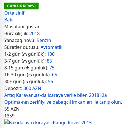
GÜNLÜK KİRAYƏ
Orta sinif
Bakı
Məsafəni göstər
Buraxılış ili:
2018
Yanacaq növü:
Benzin
Sürətlər qutusu:
Avtomatik
1-2 gün (₼ günlük):
100
3-7 gün (₼ günlük):
85
8-15 gün (₼ günlük):
75
16-30 gün (₼ günlük):
65
30+ gün (₼ günlük):
55
Depozit:
300 AZN
Artıq Karavan.az-da icarəyə verilə bilən 2018 Kia
Optima-nın zərifliyi və qabaqcıl imkanları ilə tanış olun.
55
AZN
1359