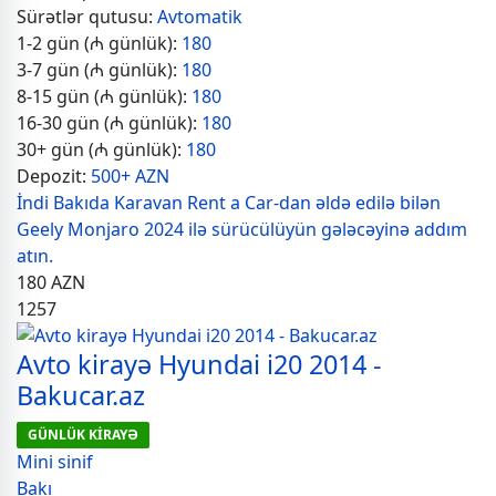
Sürətlər qutusu:
Avtomatik
1-2 gün (₼ günlük):
180
3-7 gün (₼ günlük):
180
8-15 gün (₼ günlük):
180
16-30 gün (₼ günlük):
180
30+ gün (₼ günlük):
180
Depozit:
500+ AZN
İndi Bakıda Karavan Rent a Car-dan əldə edilə bilən
Geely Monjaro 2024 ilə sürücülüyün gələcəyinə addım
atın.
180
AZN
1257
Avto kirayə Hyundai i20 2014 -
Bakucar.az
GÜNLÜK KİRAYƏ
Mini sinif
Bakı