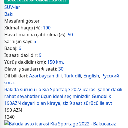
SÜRÜCÜ İLƏ AVTOMOBİL İCARƏSİ
SUV-lər
Bakı
Məsafəni göstər
Xidmət haqqı (₼):
190
Hava limanına çatdırılma (₼):
50
Sərnişin sayı:
6
Baqaj:
6
İş saatı daxildir:
9
Yürüş daxildir (km):
150 km.
Əlavə iş saatları (₼ saat):
30
Dil bilikləri:
Azərbaycan dili
,
Türk dili
,
English
,
Русский
язык
Bakıda sürücü ilə Kia Sportage 2022 icarəsi şəhər daxili
rahat səyahətlər üçün ideal seçiminizdir. Gündəlik
190AZN dəyəri olan kirayə, siz 9 saat sürücü ilə avt
190
AZN
1240