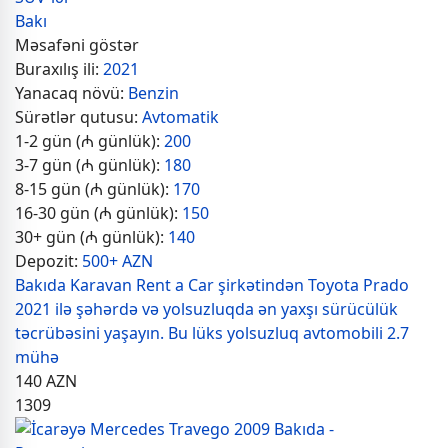
Bakı
Məsafəni göstər
Buraxılış ili:
2021
Yanacaq növü:
Benzin
Sürətlər qutusu:
Avtomatik
1-2 gün (₼ günlük):
200
3-7 gün (₼ günlük):
180
8-15 gün (₼ günlük):
170
16-30 gün (₼ günlük):
150
30+ gün (₼ günlük):
140
Depozit:
500+ AZN
Bakıda Karavan Rent a Car şirkətindən Toyota Prado
2021 ilə şəhərdə və yolsuzluqda ən yaxşı sürücülük
təcrübəsini yaşayın. Bu lüks yolsuzluq avtomobili 2.7
mühə
140
AZN
1309