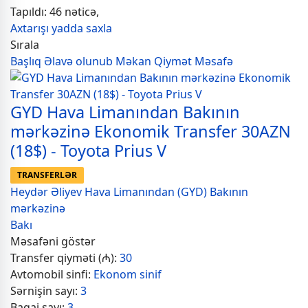
Tapıldı: 46 nəticə,
Axtarışı yadda saxla
Sırala
Başlıq
Əlavə olunub
Məkan
Qiymət
Məsafə
GYD Hava Limanından Bakının
mərkəzinə Ekonomik Transfer 30AZN
(18$) - Toyota Prius V
TRANSFERLƏR
Heydər Əliyev Hava Limanından (GYD) Bakının
mərkəzinə
Bakı
Məsafəni göstər
Transfer qiyməti (₼):
30
Avtomobil sinfi:
Ekonom sinif
Sərnişin sayı:
3
Baqaj sayı:
3