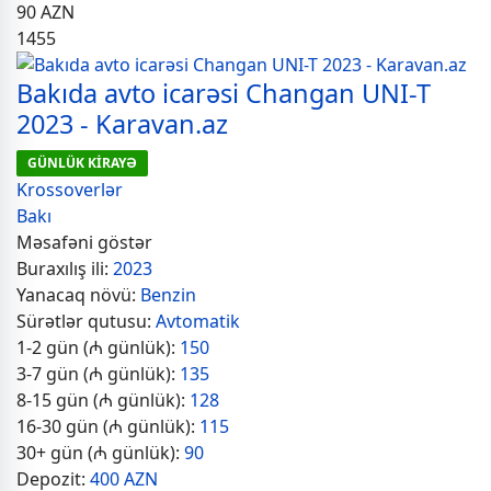
90
AZN
1455
Bakıda avto icarəsi Changan UNI-T
2023 - Karavan.az
GÜNLÜK KİRAYƏ
Krossoverlər
Bakı
Məsafəni göstər
Buraxılış ili:
2023
Yanacaq növü:
Benzin
Sürətlər qutusu:
Avtomatik
1-2 gün (₼ günlük):
150
3-7 gün (₼ günlük):
135
8-15 gün (₼ günlük):
128
16-30 gün (₼ günlük):
115
30+ gün (₼ günlük):
90
Depozit:
400 AZN