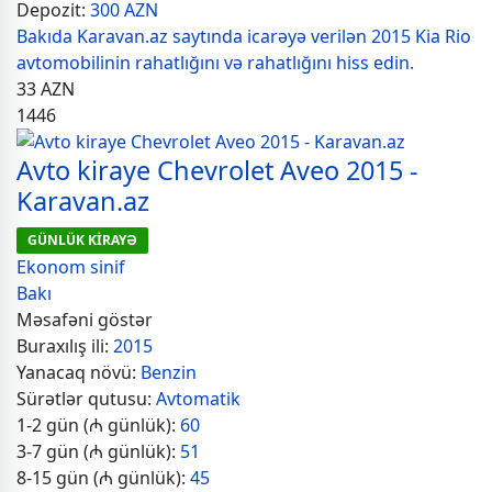
Depozit:
300 AZN
Bakıda Karavan.az saytında icarəyə verilən 2015 Kia Rio
avtomobilinin rahatlığını və rahatlığını hiss edin.
33
AZN
1446
Avto kiraye Chevrolet Aveo 2015 -
Karavan.az
GÜNLÜK KİRAYƏ
Ekonom sinif
Bakı
Məsafəni göstər
Buraxılış ili:
2015
Yanacaq növü:
Benzin
Sürətlər qutusu:
Avtomatik
1-2 gün (₼ günlük):
60
3-7 gün (₼ günlük):
51
8-15 gün (₼ günlük):
45