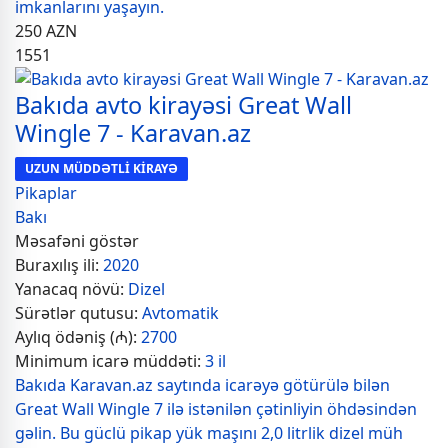
imkanlarını yaşayın.
250
AZN
1551
Bakıda avto kirayəsi Great Wall
Wingle 7 - Karavan.az
UZUN MÜDDƏTLİ KİRAYƏ
Pikaplar
Bakı
Məsafəni göstər
Buraxılış ili:
2020
Yanacaq növü:
Dizel
Sürətlər qutusu:
Avtomatik
Aylıq ödəniş (₼):
2700
Minimum icarə müddəti:
3 il
Bakıda Karavan.az saytında icarəyə götürülə bilən
Great Wall Wingle 7 ilə istənilən çətinliyin öhdəsindən
gəlin. Bu güclü pikap yük maşını 2,0 litrlik dizel müh