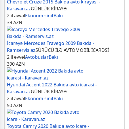
Chevrolet Cruze 2015 Bakıda avto kirayəsi -
Karavan.az
GÜNLÜK KİRAYƏ
2 il əvvəl
Ekonom sinif
Bakı
39
AZN
İcarəyə Mercedes Travego 2009 Bakıda -
Ramservis.az
SÜRÜCÜ İLƏ AVTOMOBİL İCARƏSİ
2 il əvvəl
Avtobuslar
Bakı
390
AZN
Hyundai Accent 2022 Bakıda avto icarəsi -
Karavan.az
GÜNLÜK KİRAYƏ
2 il əvvəl
Ekonom sinif
Bakı
50
AZN
Toyota Camry 2020 Bakıda avto icarə -