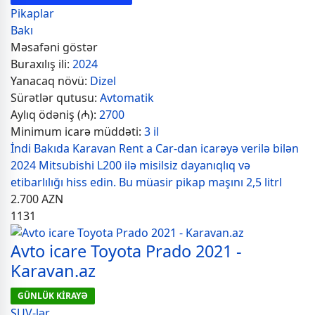
Pikaplar
Bakı
Məsafəni göstər
Buraxılış ili:
2024
Yanacaq növü:
Dizel
Sürətlər qutusu:
Avtomatik
Aylıq ödəniş (₼):
2700
Minimum icarə müddəti:
3 il
İndi Bakıda Karavan Rent a Car-dan icarəyə verilə bilən
2024 Mitsubishi L200 ilə misilsiz dayanıqlıq və
etibarlılığı hiss edin. Bu müasir pikap maşını 2,5 litrl
2.700
AZN
1131
Avto icare Toyota Prado 2021 -
Karavan.az
GÜNLÜK KİRAYƏ
SUV-lər