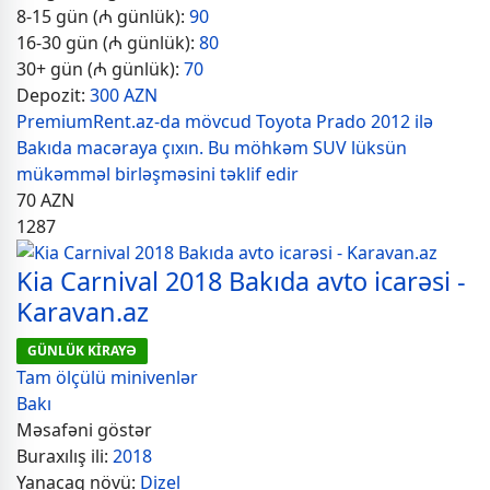
8-15 gün (₼ günlük):
90
16-30 gün (₼ günlük):
80
30+ gün (₼ günlük):
70
Depozit:
300 AZN
PremiumRent.az-da mövcud Toyota Prado 2012 ilə
Bakıda macəraya çıxın. Bu möhkəm SUV lüksün
mükəmməl birləşməsini təklif edir
70
AZN
1287
Kia Carnival 2018 Bakıda avto icarəsi -
Karavan.az
GÜNLÜK KİRAYƏ
Tam ölçülü minivenlər
Bakı
Məsafəni göstər
Buraxılış ili:
2018
Yanacaq növü:
Dizel