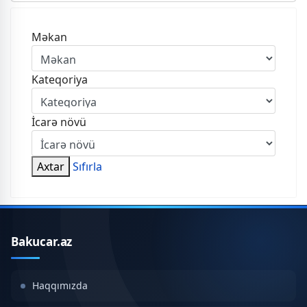
Məkan
Kateqoriya
İcarə növü
Axtar
Sıfırla
Bakucar.az
Haqqımızda