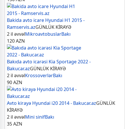
Bakida avto icare Hyundai H1 2015 -
Ramservis.az
GÜNLÜK KİRAYƏ
2 il əvvəl
Mikroavtobuslar
Bakı
120
AZN
Bakıda avto icarəsi Kia Sportage 2022 -
Bakucar.az
GÜNLÜK KİRAYƏ
2 il əvvəl
Krossoverlər
Bakı
90
AZN
Avto kirayə Hyundai i20 2014 - Bakucar.az
GÜNLÜK
KİRAYƏ
2 il əvvəl
Mini sinif
Bakı
35
AZN