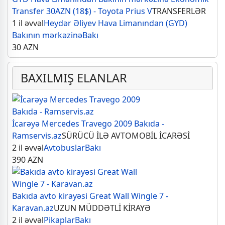
Transfer 30AZN (18$) - Toyota Prius V
TRANSFERLƏR
1 il əvvəl
Heydər Əliyev Hava Limanından (GYD)
Bakının mərkəzinə
Bakı
30
AZN
BAXILMIŞ ELANLAR
İcarəyə Mercedes Travego 2009 Bakıda -
Ramservis.az
SÜRÜCÜ İLƏ AVTOMOBİL İCARƏSİ
2 il əvvəl
Avtobuslar
Bakı
390
AZN
Bakıda avto kirayəsi Great Wall Wingle 7 -
Karavan.az
UZUN MÜDDƏTLİ KİRAYƏ
2 il əvvəl
Pikaplar
Bakı