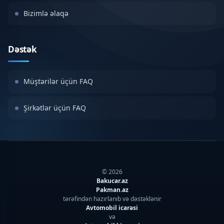
Bizimlə əlaqə
Dəstək
Müştərilər üçün FAQ
Şirkətlər üçün FAQ
© 2026
Bakucar.az
Pakman.az
tərəfindən hazırlanıb və dəstəklənir
Avtomobil icarəsi
və