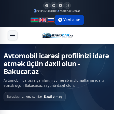
+994502507010
info@bakucar.az
Yeni elan
Avtomobil icarəsi profilinizi idarə
etmək üçün daxil olun -
Bakucar.az
Avtomobil icarəsi siyahılarını və hesab məlumatlarını idarə
etmək üçün Bakucar.az saytına daxil olun.
Buradasınız:
Ana səhifə
Daxil olmaq