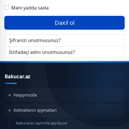
Пока
Məni yadda saxla
Daxil ol
Şifrənizi unutmusunuz?
İstifadəçi adını unutmusunuz?
Bakucar.az
Haqqımızda
Xidmətlərin qiymətləri
Bakucar.az saytında qeydiyyat