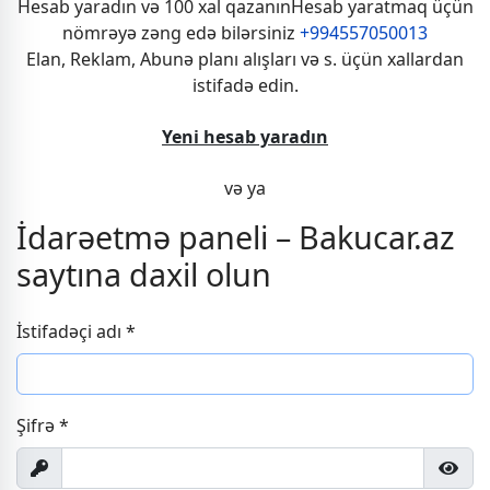
Hesab yaradın və 100 xal qazanınHesab yaratmaq üçün
nömrəyə zəng edə bilərsiniz
+994557050013
Elan, Reklam, Abunə planı alışları və s. üçün xallardan
istifadə edin.
Yeni hesab yaradın
və ya
İdarəetmə paneli – Bakucar.az
saytına daxil olun
İstifadəçi adı
*
Şifrə
*
Показать