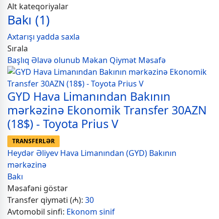
Alt kateqoriyalar
Bakı
(1)
Axtarışı yadda saxla
Sırala
Başlıq
Əlavə olunub
Məkan
Qiymət
Məsafə
GYD Hava Limanından Bakının
mərkəzinə Ekonomik Transfer 30AZN
(18$) - Toyota Prius V
TRANSFERLƏR
Heydər Əliyev Hava Limanından (GYD) Bakının
mərkəzinə
Bakı
Məsafəni göstər
Transfer qiyməti (₼):
30
Avtomobil sinfi:
Ekonom sinif