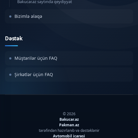
Bakucar.az saytında qeydiyyat
Bizimlə əlaqə
Dəstək
Müştərilər üçün FAQ
Şirkətlər üçün FAQ
© 2026
Bakucar.az
Pakman.az
tərəfindən hazırlanıb və dəstəklənir
Avtomobil icarəsi