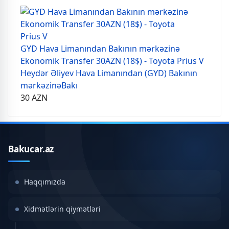
GYD Hava Limanından Bakının mərkəzinə
Ekonomik Transfer 30AZN (18$) - Toyota Prius V
Heydər Əliyev Hava Limanından (GYD) Bakının
mərkəzinə
Bakı
30
AZN
Bakucar.az
Haqqımızda
Xidmətlərin qiymətləri