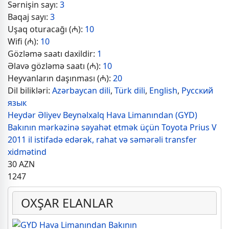
Sərnişin sayı:
3
Baqaj sayı:
3
Uşaq oturacağı (₼):
10
Wifi (₼):
10
Gözləmə saatı daxildir:
1
Əlavə gözləmə saatı (₼):
10
Heyvanların daşınması (₼):
20
Dil bilikləri:
Azərbaycan dili
,
Türk dili
,
English
,
Русский
язык
Heydər Əliyev Beynəlxalq Hava Limanından (GYD)
Bakının mərkəzinə səyahət etmək üçün Toyota Prius V
2011 il istifadə edərək, rahat və səmərəli transfer
xidmətind
30
AZN
1247
OXŞAR ELANLAR