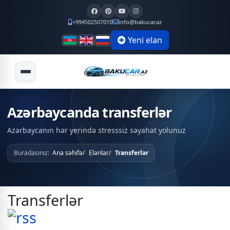
+994502507010
info@bakucar.az
Yeni elan
Azərbaycanda transferlər
Azərbaycanın hər yerində stresssiz səyahət yolunuz
Buradasınız:
Ana səhifə
Elanlar
Transferlər
Transferlər