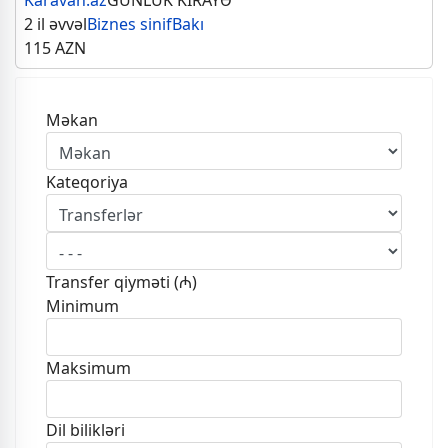
Karavan.az
GÜNLÜK KİRAYƏ
2 il əvvəl
Biznes sinif
Bakı
115
AZN
Məkan
Kateqoriya
Transfer qiyməti (₼)
Minimum
Maksimum
Dil bilikləri