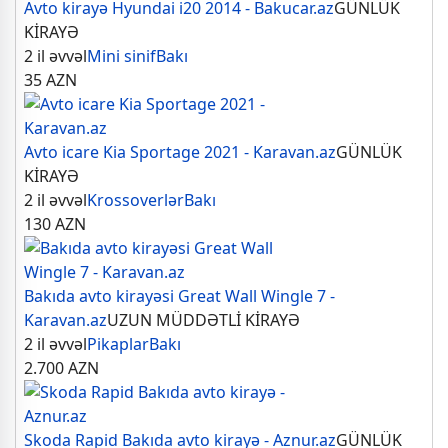
Avto kirayə Hyundai i20 2014 - Bakucar.az
GÜNLÜK
KİRAYƏ
2 il əvvəl
Mini sinif
Bakı
35
AZN
Avto icare Kia Sportage 2021 - Karavan.az
GÜNLÜK
KİRAYƏ
2 il əvvəl
Krossoverlər
Bakı
130
AZN
Bakıda avto kirayəsi Great Wall Wingle 7 -
Karavan.az
UZUN MÜDDƏTLİ KİRAYƏ
2 il əvvəl
Pikaplar
Bakı
2.700
AZN
Skoda Rapid Bakıda avto kirayə - Aznur.az
GÜNLÜK