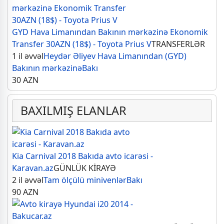
GYD Hava Limanından Bakının mərkəzinə Ekonomik
Transfer 30AZN (18$) - Toyota Prius V
TRANSFERLƏR
1 il əvvəl
Heydər Əliyev Hava Limanından (GYD)
Bakının mərkəzinə
Bakı
30
AZN
BAXILMIŞ ELANLAR
Kia Carnival 2018 Bakıda avto icarəsi -
Karavan.az
GÜNLÜK KİRAYƏ
2 il əvvəl
Tam ölçülü minivenlər
Bakı
90
AZN