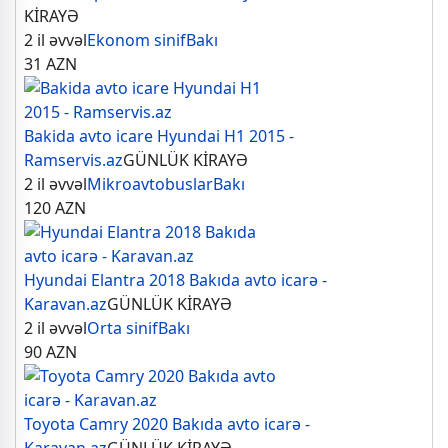
KİRAYƏ
2 il əvvəl
Ekonom sinif
Bakı
31
AZN
Bakida avto icare Hyundai H1 2015 -
Ramservis.az
GÜNLÜK KİRAYƏ
2 il əvvəl
Mikroavtobuslar
Bakı
120
AZN
Hyundai Elantra 2018 Bakıda avto icarə -
Karavan.az
GÜNLÜK KİRAYƏ
2 il əvvəl
Orta sinif
Bakı
90
AZN
Toyota Camry 2020 Bakıda avto icarə -