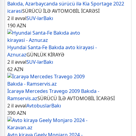
Bakıda, Azərbaycanda sürücü ilə Kia Sportage 2022
icarəsi
SÜRÜCÜ İLƏ AVTOMOBİL İCARƏSİ
2 il əvvəl
SUV-lər
Bakı
190
AZN
Hyundai Santa-Fe Bakıda avto kirayəsi -
Aznur.az
GÜNLÜK KİRAYƏ
2 il əvvəl
SUV-lər
Bakı
62
AZN
İcarəyə Mercedes Travego 2009 Bakıda -
Ramservis.az
SÜRÜCÜ İLƏ AVTOMOBİL İCARƏSİ
2 il əvvəl
Avtobuslar
Bakı
390
AZN
Avto kirayə Geely Monjaro 2024 -