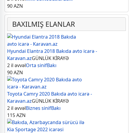
90
AZN
BAXILMIŞ ELANLAR
Hyundai Elantra 2018 Bakıda avto icarə -
Karavan.az
GÜNLÜK KİRAYƏ
2 il əvvəl
Orta sinif
Bakı
90
AZN
Toyota Camry 2020 Bakıda avto icarə -
Karavan.az
GÜNLÜK KİRAYƏ
2 il əvvəl
Biznes sinif
Bakı
115
AZN