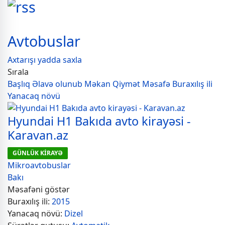
Avtobuslar
Axtarışı yadda saxla
Sırala
Başlıq
Əlavə olunub
Məkan
Qiymət
Məsafə
Buraxılış ili
Yanacaq növü
Hyundai H1 Bakıda avto kirayəsi -
Karavan.az
GÜNLÜK KİRAYƏ
Mikroavtobuslar
Bakı
Məsafəni göstər
Buraxılış ili:
2015
Yanacaq növü:
Dizel