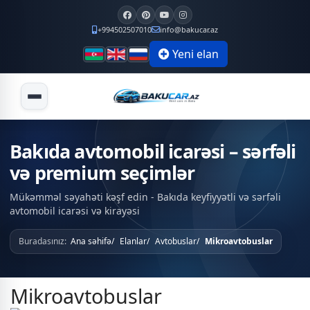
+994502507010
info@bakucar.az
Yeni elan
Bakıda avtomobil icarəsi – sərfəli
və premium seçimlər
Mükəmməl səyahəti kəşf edin - Bakıda keyfiyyətli və sərfəli
avtomobil icarəsi və kirayəsi
Buradasınız:
Ana səhifə
Elanlar
Avtobuslar
Mikroavtobuslar
Mikroavtobuslar