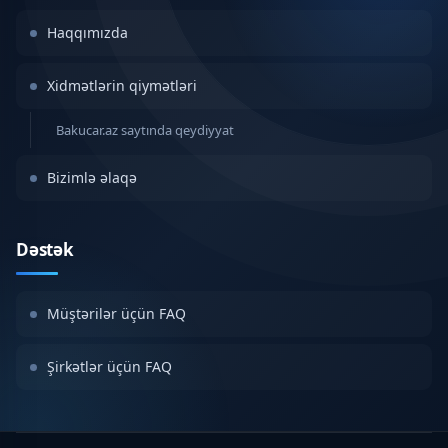
Haqqımızda
Xidmətlərin qiymətləri
Bakucar.az saytında qeydiyyat
Bizimlə əlaqə
Dəstək
Müştərilər üçün FAQ
Şirkətlər üçün FAQ