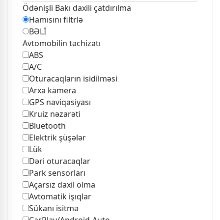
Ödənişli Bakı daxili çatdırılma
Hamısını filtrlə
BƏLİ
Avtomobilin təchizatı
ABS
A/C
Oturacaqların isidilməsi
Arxa kamera
GPS naviqasiyası
Kruiz nəzarəti
Bluetooth
Elektrik şüşələr
Lük
Dəri oturacaqlar
Park sensorları
Açarsız daxil olma
Avtomatik işıqlar
Sükanı isitmə