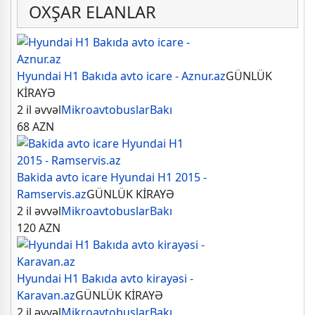
OXŞAR ELANLAR
Hyundai H1 Bakıda avto icare - Aznur.az
GÜNLÜK
KİRAYƏ
2 il əvvəl
Mikroavtobuslar
Bakı
68
AZN
Bakida avto icare Hyundai H1 2015 -
Ramservis.az
GÜNLÜK KİRAYƏ
2 il əvvəl
Mikroavtobuslar
Bakı
120
AZN
Hyundai H1 Bakıda avto kirayəsi -
Karavan.az
GÜNLÜK KİRAYƏ
2 il əvvəl
Mikroavtobuslar
Bakı