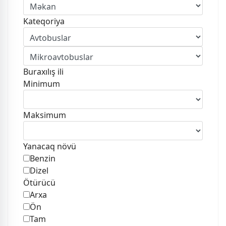
Kateqoriya
Buraxılış ili
Minimum
Maksimum
Yanacaq növü
Benzin
Dizel
Ötürücü
Arxa
Ön
Tam