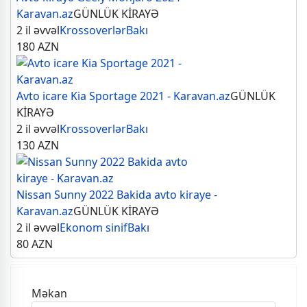
Karavan.az
GÜNLÜK KİRAYƏ
2 il əvvəl
Krossoverlər
Bakı
180
AZN
Avto icare Kia Sportage 2021 - Karavan.az
GÜNLÜK
KİRAYƏ
2 il əvvəl
Krossoverlər
Bakı
130
AZN
Nissan Sunny 2022 Bakida avto kiraye -
Karavan.az
GÜNLÜK KİRAYƏ
2 il əvvəl
Ekonom sinif
Bakı
80
AZN
Məkan