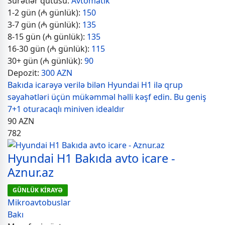
Sürətlər qutusu:
Avtomatik
1-2 gün (₼ günlük):
150
3-7 gün (₼ günlük):
135
8-15 gün (₼ günlük):
135
16-30 gün (₼ günlük):
115
30+ gün (₼ günlük):
90
Depozit:
300 AZN
Bakıda icarəyə verilə bilən Hyundai H1 ilə qrup
səyahətləri üçün mükəmməl həlli kəşf edin. Bu geniş
7+1 oturacaqlı miniven idealdır
90
AZN
782
Hyundai H1 Bakıda avto icare -
Aznur.az
GÜNLÜK KİRAYƏ
Mikroavtobuslar
Bakı