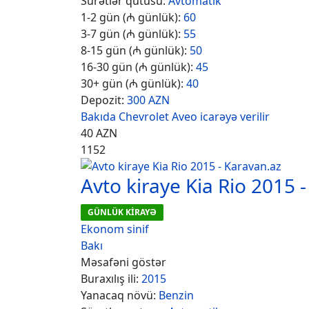
Sürətlər qutusu:
Avtomatik
1-2 gün (₼ günlük):
60
3-7 gün (₼ günlük):
55
8-15 gün (₼ günlük):
50
16-30 gün (₼ günlük):
45
30+ gün (₼ günlük):
40
Depozit:
300 AZN
Bakıda Chevrolet Aveo icarəyə verilir
40
AZN
1152
Avto kiraye Kia Rio 2015 
GÜNLÜK KİRAYƏ
Ekonom sinif
Bakı
Məsafəni göstər
Buraxılış ili:
2015
Yanacaq növü:
Benzin