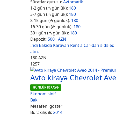
Sürətlər qutusu:
Avtomatik
1-2 gün (₼ günlük):
180
3-7 gün (₼ günlük):
180
8-15 gün (₼ günlük):
180
16-30 gün (₼ günlük):
180
30+ gün (₼ günlük):
180
Depozit:
500+ AZN
İndi Bakıda Karavan Rent a Car-dan əldə ed
atın.
180
AZN
1257
Avto kirayə Chevrolet Av
GÜNLÜK KİRAYƏ
Ekonom sinif
Bakı
Məsafəni göstər
Buraxılış ili:
2014