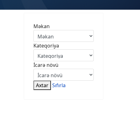
Məkan
Kateqoriya
İcarə növü
Axtar
Sıfırla