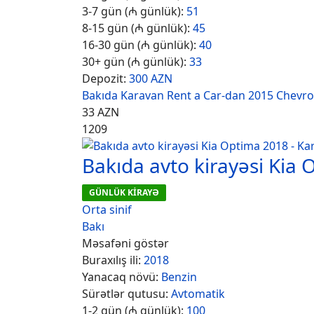
3-7 gün (₼ günlük):
51
8-15 gün (₼ günlük):
45
16-30 gün (₼ günlük):
40
30+ gün (₼ günlük):
33
Depozit:
300 AZN
Bakıda Karavan Rent a Car-dan 2015 Chevrol
33
AZN
1209
Bakıda avto kirayəsi Kia
GÜNLÜK KİRAYƏ
Orta sinif
Bakı
Məsafəni göstər
Buraxılış ili:
2018
Yanacaq növü:
Benzin
Sürətlər qutusu:
Avtomatik
1-2 gün (₼ günlük):
100