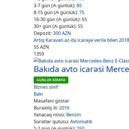
3-7 gün (₼ günlük):
85
8-15 gün (₼ günlük):
75
16-30 gün (₼ günlük):
65
30+ gün (₼ günlük):
55
Depozit:
300 AZN
Artıq Karavan.az-da icarəyə verilə bilən 2018 
55
AZN
1359
Bakıda avto icarəsi Merc
GÜNLÜK KİRAYƏ
Biznes sinif
Bakı
Məsafəni göstər
Buraxılış ili:
2016
Yanacaq növü:
Benzin
Sürətlər qutusu:
Avtomatik
1-2 gün (₼ günlük):
250