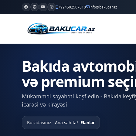
+994502507010
info@bakucar.az
Bakıda avtomobil 
və premium seçi
Mükəmməl səyahəti kəşf edin - Bakıda keyfiy
icarəsi və kirayəsi
Buradasınız:
Ana səhifə
Elanlar