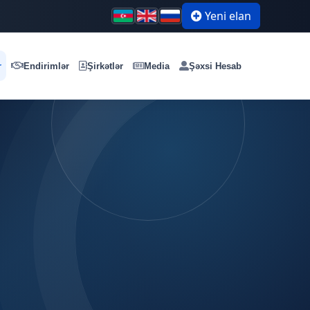
Yeni elan
r
Endirimlər
Şirkətlər
Media
Şəxsi Hesab