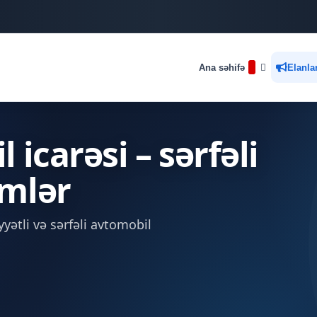
Ana səhifə
Elanla
icarəsi – sərfəli
mlər
yətli və sərfəli avtomobil