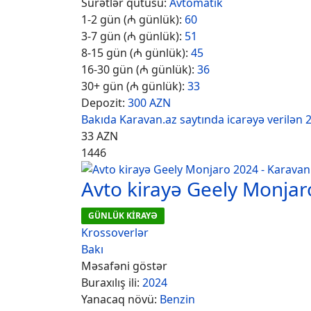
Sürətlər qutusu:
Avtomatik
1-2 gün (₼ günlük):
60
3-7 gün (₼ günlük):
51
8-15 gün (₼ günlük):
45
16-30 gün (₼ günlük):
36
30+ gün (₼ günlük):
33
Depozit:
300 AZN
Bakıda Karavan.az saytında icarəyə verilən 20
33
AZN
1446
Avto kirayə Geely Monjar
GÜNLÜK KİRAYƏ
Krossoverlər
Bakı
Məsafəni göstər
Buraxılış ili:
2024
Yanacaq növü:
Benzin