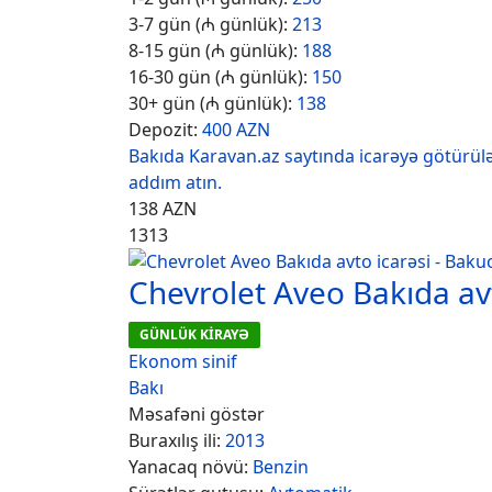
3-7 gün (₼ günlük):
213
8-15 gün (₼ günlük):
188
16-30 gün (₼ günlük):
150
30+ gün (₼ günlük):
138
Depozit:
400 AZN
Bakıda Karavan.az saytında icarəyə götürülə
addım atın.
138
AZN
1313
Chevrolet Aveo Bakıda avt
GÜNLÜK KİRAYƏ
Ekonom sinif
Bakı
Məsafəni göstər
Buraxılış ili:
2013
Yanacaq növü:
Benzin