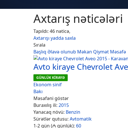
Axtarış nəticələri
Tapıldı: 46 nəticə,
Axtarışı yadda saxla
Sırala
Başlıq
Əlavə olunub
Məkan
Qiymət
Məsafə
Avto kiraye Chevrolet Av
GÜNLÜK KİRAYƏ
Ekonom sinif
Bakı
Məsafəni göstər
Buraxılış ili:
2015
Yanacaq növü:
Benzin
Sürətlər qutusu:
Avtomatik
1-2 gün (₼ günlük):
60