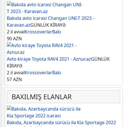
Bakıda avto icarəsi Changan UNI-T 2023 -
Karavan.az
GÜNLÜK KİRAYƏ
2 il əvvəl
Krossoverlər
Bakı
90
AZN
Avto kiraye Toyota RAV4 2021 - Aznur.az
GÜNLÜK
KİRAYƏ
2 il əvvəl
Krossoverlər
Bakı
57
AZN
BAXILMIŞ ELANLAR
Bakıda, Azərbaycanda sürücü ilə Kia Sportage 2022