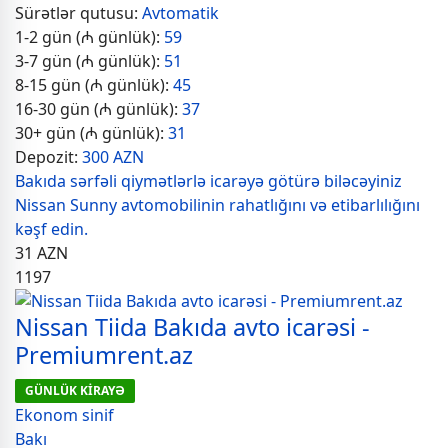
Sürətlər qutusu:
Avtomatik
1-2 gün (₼ günlük):
59
3-7 gün (₼ günlük):
51
8-15 gün (₼ günlük):
45
16-30 gün (₼ günlük):
37
30+ gün (₼ günlük):
31
Depozit:
300 AZN
Bakıda sərfəli qiymətlərlə icarəyə götürə biləcəyiniz
Nissan Sunny avtomobilinin rahatlığını və etibarlılığını
kəşf edin.
31
AZN
1197
Nissan Tiida Bakıda avto icarəsi -
Premiumrent.az
GÜNLÜK KİRAYƏ
Ekonom sinif
Bakı