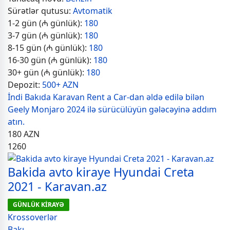
Sürətlər qutusu:
Avtomatik
1-2 gün (₼ günlük):
180
3-7 gün (₼ günlük):
180
8-15 gün (₼ günlük):
180
16-30 gün (₼ günlük):
180
30+ gün (₼ günlük):
180
Depozit:
500+ AZN
İndi Bakıda Karavan Rent a Car-dan əldə edilə bilən
Geely Monjaro 2024 ilə sürücülüyün gələcəyinə addım
atın.
180
AZN
1260
Bakida avto kiraye Hyundai Creta
2021 - Karavan.az
GÜNLÜK KİRAYƏ
Krossoverlər
Bakı