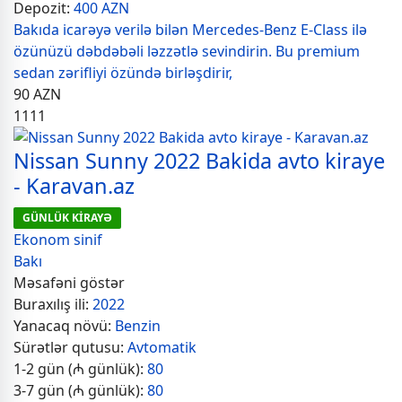
Depozit:
400 AZN
Bakıda icarəyə verilə bilən Mercedes-Benz E-Class ilə
özünüzü dəbdəbəli ləzzətlə sevindirin. Bu premium
sedan zərifliyi özündə birləşdirir,
90
AZN
1111
Nissan Sunny 2022 Bakida avto kiraye
- Karavan.az
GÜNLÜK KİRAYƏ
Ekonom sinif
Bakı
Məsafəni göstər
Buraxılış ili:
2022
Yanacaq növü:
Benzin
Sürətlər qutusu:
Avtomatik
1-2 gün (₼ günlük):
80
3-7 gün (₼ günlük):
80