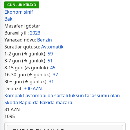
GÜNLÜK KİRAYƏ
Ekonom sinif
Bakı
Məsafəni göstər
Buraxılış ili:
2023
Yanacaq növü:
Benzin
Sürətlər qutusu:
Avtomatik
1-2 gün (₼ günlük):
59
3-7 gün (₼ günlük):
51
8-15 gün (₼ günlük):
45
16-30 gün (₼ günlük):
37
30+ gün (₼ günlük):
31
Depozit:
300 AZN
Kompakt avtomobildə sərfəli lüksün təcəssümü olan
Skoda Rapid-də Bakıda macəra.
31
AZN
1095