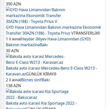
390
AZN
GYD Hava Limanından Bakının mərkəzinə Ekonomik
Transfer 30AZN (18$) - Toyota Prius V
TRANSFERLƏR
1 il əvvəl
Heydər Əliyev Hava Limanından (GYD)
Bakının mərkəzinə
Bakı
30
AZN
Bakıda avto icarəsi Mercedes-Benz E-Class W213 -
Karavan.az
GÜNLÜK KİRAYƏ
2 il əvvəl
Biznes sinif
Bakı
138
AZN
Bakıda avto icarəsi Kia Sportage 2022 -