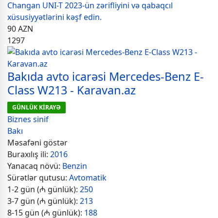
Changan UNI-T 2023-ün zərifliyini və qabaqcıl
xüsusiyyətlərini kəşf edin.
90
AZN
1297
Bakıda avto icarəsi Mercedes-Benz E-
Class W213 - Karavan.az
GÜNLÜK KİRAYƏ
Biznes sinif
Bakı
Məsafəni göstər
Buraxılış ili:
2016
Yanacaq növü:
Benzin
Sürətlər qutusu:
Avtomatik
1-2 gün (₼ günlük):
250
3-7 gün (₼ günlük):
213
8-15 gün (₼ günlük):
188