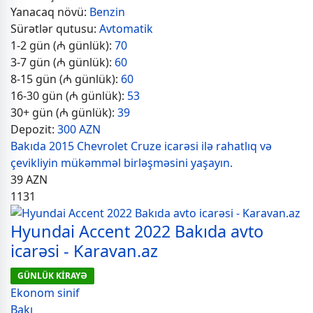
Yanacaq növü:
Benzin
Sürətlər qutusu:
Avtomatik
1-2 gün (₼ günlük):
70
3-7 gün (₼ günlük):
60
8-15 gün (₼ günlük):
60
16-30 gün (₼ günlük):
53
30+ gün (₼ günlük):
39
Depozit:
300 AZN
Bakıda 2015 Chevrolet Cruze icarəsi ilə rahatlıq və
çevikliyin mükəmməl birləşməsini yaşayın.
39
AZN
1131
Hyundai Accent 2022 Bakıda avto
icarəsi - Karavan.az
GÜNLÜK KİRAYƏ
Ekonom sinif
Bakı