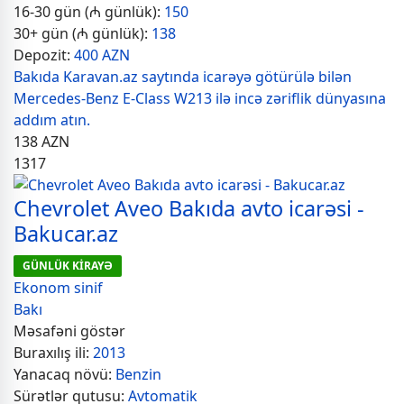
16-30 gün (₼ günlük):
150
30+ gün (₼ günlük):
138
Depozit:
400 AZN
Bakıda Karavan.az saytında icarəyə götürülə bilən
Mercedes-Benz E-Class W213 ilə incə zəriflik dünyasına
addım atın.
138
AZN
1317
Chevrolet Aveo Bakıda avto icarəsi -
Bakucar.az
GÜNLÜK KİRAYƏ
Ekonom sinif
Bakı
Məsafəni göstər
Buraxılış ili:
2013
Yanacaq növü:
Benzin
Sürətlər qutusu:
Avtomatik