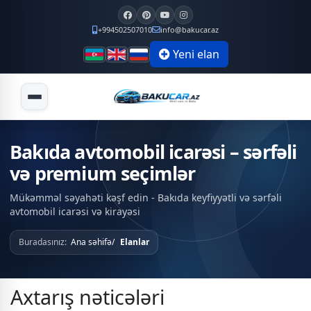
+994502507010
info@bakucar.az
Yeni elan
Bakıda avtomobil icarəsi – sərfəli
və premium seçimlər
Mükəmməl səyahəti kəşf edin - Bakıda keyfiyyətli və sərfəli
avtomobil icarəsi və kirayəsi
Buradasınız:
Ana səhifə
Elanlar
Axtarış nəticələri