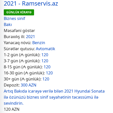
2021 - Ramservis.az
GÜNLÜK KİRAYƏ
Biznes sinif
Bakı
Məsafəni göstər
Buraxılış ili:
2021
Yanacaq növü:
Benzin
Sürətlər qutusu:
Avtomatik
1-2 gün (₼ günlük):
120
3-7 gün (₼ günlük):
120
8-15 gün (₼ günlük):
120
16-30 gün (₼ günlük):
120
30+ gün (₼ günlük):
120
Depozit:
300 AZN
Artıq Bakıda icarəyə verilə bilən 2021 Hyundai Sonata
ilə özünüzü biznes sinif səyahətinin təcəssümü ilə
sevindirin.
120
AZN