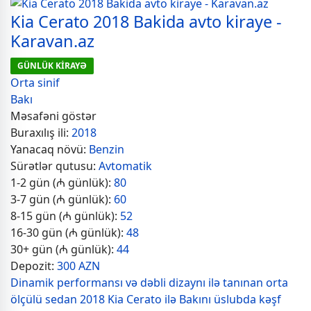
Kia Cerato 2018 Bakida avto kiraye -
Karavan.az
GÜNLÜK KİRAYƏ
Orta sinif
Bakı
Məsafəni göstər
Buraxılış ili:
2018
Yanacaq növü:
Benzin
Sürətlər qutusu:
Avtomatik
1-2 gün (₼ günlük):
80
3-7 gün (₼ günlük):
60
8-15 gün (₼ günlük):
52
16-30 gün (₼ günlük):
48
30+ gün (₼ günlük):
44
Depozit:
300 AZN
Dinamik performansı və dəbli dizaynı ilə tanınan orta
ölçülü sedan 2018 Kia Cerato ilə Bakını üslubda kəşf