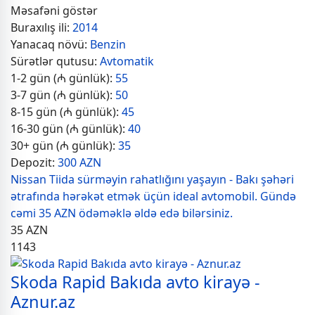
Məsafəni göstər
Buraxılış ili:
2014
Yanacaq növü:
Benzin
Sürətlər qutusu:
Avtomatik
1-2 gün (₼ günlük):
55
3-7 gün (₼ günlük):
50
8-15 gün (₼ günlük):
45
16-30 gün (₼ günlük):
40
30+ gün (₼ günlük):
35
Depozit:
300 AZN
Nissan Tiida sürməyin rahatlığını yaşayın - Bakı şəhəri
ətrafında hərəkət etmək üçün ideal avtomobil. Gündə
cəmi 35 AZN ödəməklə əldə edə bilərsiniz.
35
AZN
1143
Skoda Rapid Bakıda avto kirayə -
Aznur.az