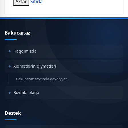
Axtar
Sıfırla
Bakucar.az
Haqqımızda
Xidmətlərin qiymətləri
Bakucar.az saytında qeydiyyat
Bizimlə əlaqə
Dəstək