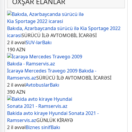
OXŞAR ELANLAR
Bakıda, Azərbaycanda sürücü ilə Kia Sportage 2022
icarəsi
SÜRÜCÜ İLƏ AVTOMOBİL İCARƏSİ
2 il əvvəl
SUV-lər
Bakı
190
AZN
İcarəyə Mercedes Travego 2009 Bakıda -
Ramservis.az
SÜRÜCÜ İLƏ AVTOMOBİL İCARƏSİ
2 il əvvəl
Avtobuslar
Bakı
390
AZN
Bakida avto kiraye Hyundai Sonata 2021 -
Ramservis.az
GÜNLÜK KİRAYƏ
2 il əvvəl
Biznes sinif
Bakı