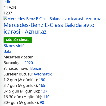
edin.
44
AZN
1237
Mercedes-Benz E-Class Bakıda avto
icarəsi - Aznur.az
GÜNLÜK KİRAYƏ
Biznes sinif
Bakı
Məsafəni göstər
Buraxılış ili:
2020
Yanacaq növü:
Benzin
Sürətlər qutusu:
Avtomatik
1-2 gün (₼ günlük):
190
3-7 gün (₼ günlük):
165
8-15 gün (₼ günlük):
137
16-30 gün (₼ günlük):
110
30+ gün (₼ günlük):
90