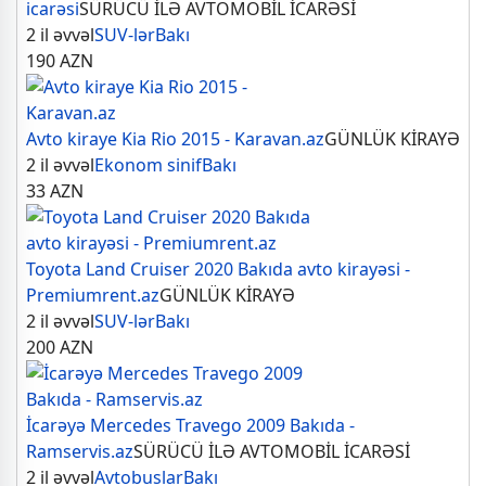
icarəsi
SÜRÜCÜ İLƏ AVTOMOBİL İCARƏSİ
2 il əvvəl
SUV-lər
Bakı
190
AZN
Avto kiraye Kia Rio 2015 - Karavan.az
GÜNLÜK KİRAYƏ
2 il əvvəl
Ekonom sinif
Bakı
33
AZN
Toyota Land Cruiser 2020 Bakıda avto kirayəsi -
Premiumrent.az
GÜNLÜK KİRAYƏ
2 il əvvəl
SUV-lər
Bakı
200
AZN
İcarəyə Mercedes Travego 2009 Bakıda -
Ramservis.az
SÜRÜCÜ İLƏ AVTOMOBİL İCARƏSİ
2 il əvvəl
Avtobuslar
Bakı