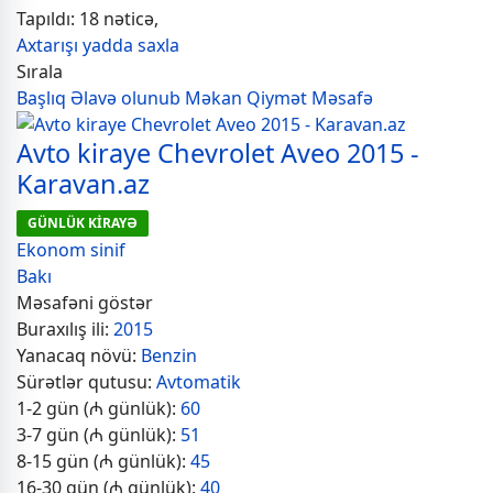
Tapıldı: 18 nəticə,
Axtarışı yadda saxla
Sırala
Başlıq
Əlavə olunub
Məkan
Qiymət
Məsafə
Avto kiraye Chevrolet Aveo 2015 -
Karavan.az
GÜNLÜK KİRAYƏ
Ekonom sinif
Bakı
Məsafəni göstər
Buraxılış ili:
2015
Yanacaq növü:
Benzin
Sürətlər qutusu:
Avtomatik
1-2 gün (₼ günlük):
60
3-7 gün (₼ günlük):
51
8-15 gün (₼ günlük):
45
16-30 gün (₼ günlük):
40