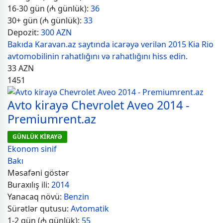
16-30 gün (₼ günlük):
36
30+ gün (₼ günlük):
33
Depozit:
300 AZN
Bakıda Karavan.az saytında icarəyə verilən 2015 Kia Rio
avtomobilinin rahatlığını və rahatlığını hiss edin.
33
AZN
1451
Avto kirayə Chevrolet Aveo 2014 -
Premiumrent.az
GÜNLÜK KİRAYƏ
Ekonom sinif
Bakı
Məsafəni göstər
Buraxılış ili:
2014
Yanacaq növü:
Benzin
Sürətlər qutusu:
Avtomatik
1-2 gün (₼ günlük):
55