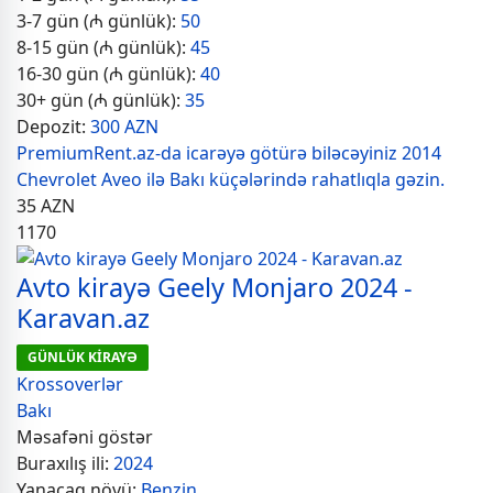
3-7 gün (₼ günlük):
50
8-15 gün (₼ günlük):
45
16-30 gün (₼ günlük):
40
30+ gün (₼ günlük):
35
Depozit:
300 AZN
PremiumRent.az-da icarəyə götürə biləcəyiniz 2014
Chevrolet Aveo ilə Bakı küçələrində rahatlıqla gəzin.
35
AZN
1170
Avto kirayə Geely Monjaro 2024 -
Karavan.az
GÜNLÜK KİRAYƏ
Krossoverlər
Bakı
Məsafəni göstər
Buraxılış ili:
2024
Yanacaq növü:
Benzin