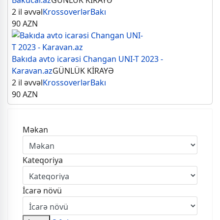
Bakucar.az
GÜNLÜK KİRAYƏ
2 il əvvəl
Krossoverlər
Bakı
90
AZN
Bakıda avto icarəsi Changan UNI-T 2023 -
Karavan.az
GÜNLÜK KİRAYƏ
2 il əvvəl
Krossoverlər
Bakı
90
AZN
Məkan
Kateqoriya
İcarə növü