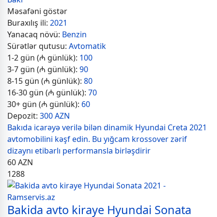
Məsafəni göstər
Buraxılış ili:
2021
Yanacaq növü:
Benzin
Sürətlər qutusu:
Avtomatik
1-2 gün (₼ günlük):
100
3-7 gün (₼ günlük):
90
8-15 gün (₼ günlük):
80
16-30 gün (₼ günlük):
70
30+ gün (₼ günlük):
60
Depozit:
300 AZN
Bakıda icarəyə verilə bilən dinamik Hyundai Creta 2021
avtomobilini kəşf edin. Bu yığcam krossover zərif
dizaynı etibarlı performansla birləşdirir
60
AZN
1288
Bakida avto kiraye Hyundai Sonata