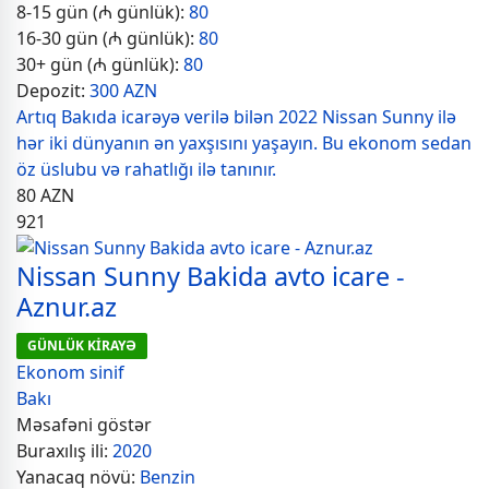
8-15 gün (₼ günlük):
80
16-30 gün (₼ günlük):
80
30+ gün (₼ günlük):
80
Depozit:
300 AZN
Artıq Bakıda icarəyə verilə bilən 2022 Nissan Sunny ilə
hər iki dünyanın ən yaxşısını yaşayın. Bu ekonom sedan
öz üslubu və rahatlığı ilə tanınır.
80
AZN
921
Nissan Sunny Bakida avto icare -
Aznur.az
GÜNLÜK KİRAYƏ
Ekonom sinif
Bakı
Məsafəni göstər
Buraxılış ili:
2020
Yanacaq növü:
Benzin