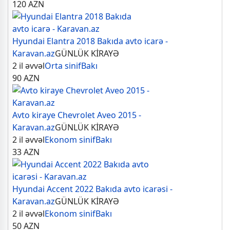
120
AZN
Hyundai Elantra 2018 Bakıda avto icarə -
Karavan.az
GÜNLÜK KİRAYƏ
2 il əvvəl
Orta sinif
Bakı
90
AZN
Avto kiraye Chevrolet Aveo 2015 -
Karavan.az
GÜNLÜK KİRAYƏ
2 il əvvəl
Ekonom sinif
Bakı
33
AZN
Hyundai Accent 2022 Bakıda avto icarəsi -
Karavan.az
GÜNLÜK KİRAYƏ
2 il əvvəl
Ekonom sinif
Bakı
50
AZN