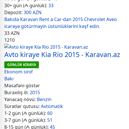
30+ gün (₼ günlük):
33
Depozit:
300 AZN
Bakıda Karavan Rent a Car-dan 2015 Chevrolet Aveo
icarəyə götürməyin üstünlüklərini kəşf edin.
33
AZN
1210
Avto kiraye Kia Rio 2015 - Karavan.az
GÜNLÜK KİRAYƏ
Ekonom sinif
Bakı
Məsafəni göstər
Buraxılış ili:
2015
Yanacaq növü:
Benzin
Sürətlər qutusu:
Avtomatik
1-2 gün (₼ günlük):
60
3-7 gün (₼ günlük):
51
8-15 gün (₼ günlük):
45