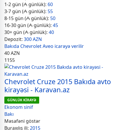
1-2 gün (₼ günlük):
60
3-7 gün (₼ günlük):
55
8-15 gün (₼ günlük):
50
16-30 gün (₼ günlük):
45
30+ gün (₼ günlük):
40
Depozit:
300 AZN
Bakıda Chevrolet Aveo icarəyə verilir
40
AZN
1155
Chevrolet Cruze 2015 Bakıda avto
kirayəsi - Karavan.az
GÜNLÜK KİRAYƏ
Ekonom sinif
Bakı
Məsafəni göstər
Buraxılış ili:
2015