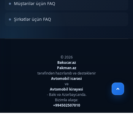
Müştərilər üçün FAQ
Şirkətlər üçün FAQ
© 2026
Bakucar.az
Pakman.az
tərəfindən hazırlanıb və dəstəklənir
Avtomobil icarəsi
və
Avtomobil kirayəsi
- Bakı və Azərbaycanda.
Bizimlə əlaqə:
+994502507010
İstifadə qaydaları
Məxfilik Siyasəti