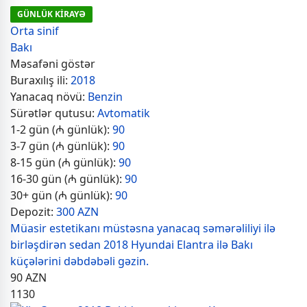
GÜNLÜK KİRAYƏ
Orta sinif
Bakı
Məsafəni göstər
Buraxılış ili:
2018
Yanacaq növü:
Benzin
Sürətlər qutusu:
Avtomatik
1-2 gün (₼ günlük):
90
3-7 gün (₼ günlük):
90
8-15 gün (₼ günlük):
90
16-30 gün (₼ günlük):
90
30+ gün (₼ günlük):
90
Depozit:
300 AZN
Müasir estetikanı müstəsna yanacaq səmərəliliyi ilə
birləşdirən sedan 2018 Hyundai Elantra ilə Bakı
küçələrini dəbdəbəli gəzin.
90
AZN
1130