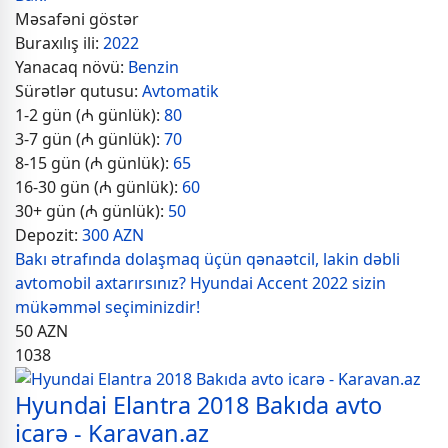
Məsafəni göstər
Buraxılış ili:
2022
Yanacaq növü:
Benzin
Sürətlər qutusu:
Avtomatik
1-2 gün (₼ günlük):
80
3-7 gün (₼ günlük):
70
8-15 gün (₼ günlük):
65
16-30 gün (₼ günlük):
60
30+ gün (₼ günlük):
50
Depozit:
300 AZN
Bakı ətrafında dolaşmaq üçün qənaətcil, lakin dəbli
avtomobil axtarırsınız? Hyundai Accent 2022 sizin
mükəmməl seçiminizdir!
50
AZN
1038
Hyundai Elantra 2018 Bakıda avto
icarə - Karavan.az