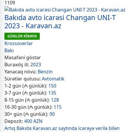
1109
Bakıda avto icarəsi Changan UNI-T
2023 - Karavan.az
GÜNLÜK KİRAYƏ
Krossoverlər
Bakı
Məsafəni göstər
Buraxılış ili:
2023
Yanacaq növü:
Benzin
Sürətlər qutusu:
Avtomatik
1-2 gün (₼ günlük):
150
3-7 gün (₼ günlük):
135
8-15 gün (₼ günlük):
128
16-30 gün (₼ günlük):
115
30+ gün (₼ günlük):
90
Depozit:
400 AZN
Artıq Bakıda Karavan.az saytında icarəyə verilə bilən