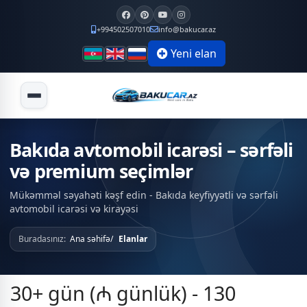
+994502507010
info@bakucar.az
Yeni elan
Bakıda avtomobil icarəsi – sərfəli
və premium seçimlər
Mükəmməl səyahəti kəşf edin - Bakıda keyfiyyətli və sərfəli
avtomobil icarəsi və kirayəsi
Buradasınız:
Ana səhifə
Elanlar
30+ gün (₼ günlük) - 130