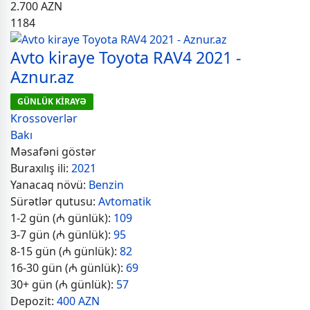
2.700
AZN
1184
Avto kiraye Toyota RAV4 2021 -
Aznur.az
GÜNLÜK KİRAYƏ
Krossoverlər
Bakı
Məsafəni göstər
Buraxılış ili:
2021
Yanacaq növü:
Benzin
Sürətlər qutusu:
Avtomatik
1-2 gün (₼ günlük):
109
3-7 gün (₼ günlük):
95
8-15 gün (₼ günlük):
82
16-30 gün (₼ günlük):
69
30+ gün (₼ günlük):
57
Depozit:
400 AZN