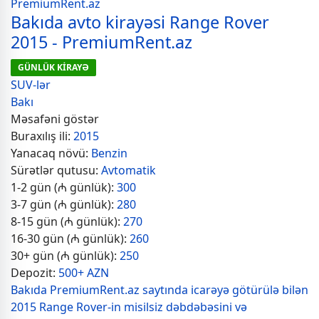
Bakıda avto kirayəsi Range Rover
2015 - PremiumRent.az
GÜNLÜK KİRAYƏ
SUV-lər
Bakı
Məsafəni göstər
Buraxılış ili:
2015
Yanacaq növü:
Benzin
Sürətlər qutusu:
Avtomatik
1-2 gün (₼ günlük):
300
3-7 gün (₼ günlük):
280
8-15 gün (₼ günlük):
270
16-30 gün (₼ günlük):
260
30+ gün (₼ günlük):
250
Depozit:
500+ AZN
Bakıda PremiumRent.az saytında icarəyə götürülə bilən
2015 Range Rover-in misilsiz dəbdəbəsini və