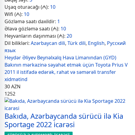
Uşaq oturacağı (₼):
10
Wifi (₼):
10
Gözləmə saatı daxildir:
1
Əlavə gözləmə saatı (₼):
10
Heyvanların daşınması (₼):
20
Dil bilikləri:
Azərbaycan dili
,
Türk dili
,
English
,
Русский
язык
Heydər Əliyev Beynəlxalq Hava Limanından (GYD)
Bakının mərkəzinə səyahət etmək üçün Toyota Prius V
2011 il istifadə edərək, rahat və səmərəli transfer
xidmətind
30
AZN
1252
Bakıda, Azərbaycanda sürücü ilə Kia
Sportage 2022 icarəsi