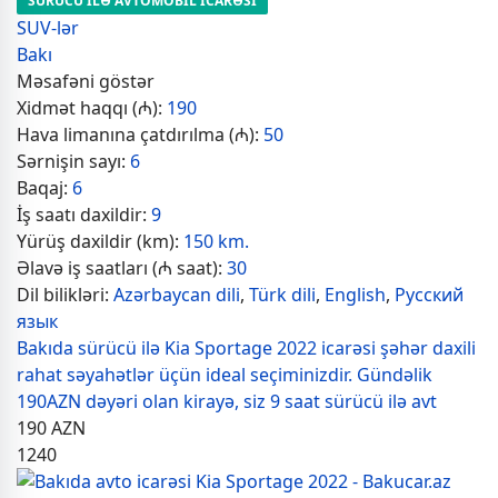
SÜRÜCÜ İLƏ AVTOMOBİL İCARƏSİ
SUV-lər
Bakı
Məsafəni göstər
Xidmət haqqı (₼):
190
Hava limanına çatdırılma (₼):
50
Sərnişin sayı:
6
Baqaj:
6
İş saatı daxildir:
9
Yürüş daxildir (km):
150 km.
Əlavə iş saatları (₼ saat):
30
Dil bilikləri:
Azərbaycan dili
,
Türk dili
,
English
,
Русский
язык
Bakıda sürücü ilə Kia Sportage 2022 icarəsi şəhər daxili
rahat səyahətlər üçün ideal seçiminizdir. Gündəlik
190AZN dəyəri olan kirayə, siz 9 saat sürücü ilə avt
190
AZN
1240