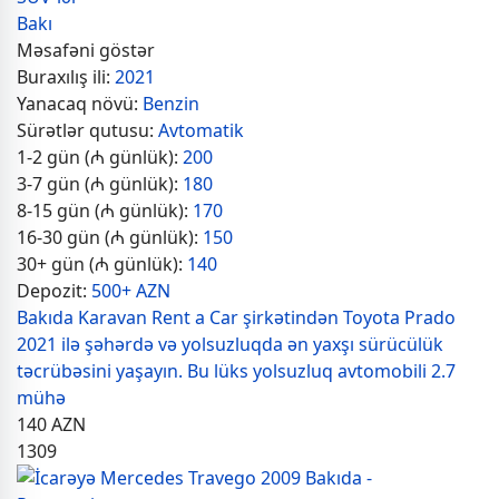
Bakı
Məsafəni göstər
Buraxılış ili:
2021
Yanacaq növü:
Benzin
Sürətlər qutusu:
Avtomatik
1-2 gün (₼ günlük):
200
3-7 gün (₼ günlük):
180
8-15 gün (₼ günlük):
170
16-30 gün (₼ günlük):
150
30+ gün (₼ günlük):
140
Depozit:
500+ AZN
Bakıda Karavan Rent a Car şirkətindən Toyota Prado
2021 ilə şəhərdə və yolsuzluqda ən yaxşı sürücülük
təcrübəsini yaşayın. Bu lüks yolsuzluq avtomobili 2.7
mühə
140
AZN
1309