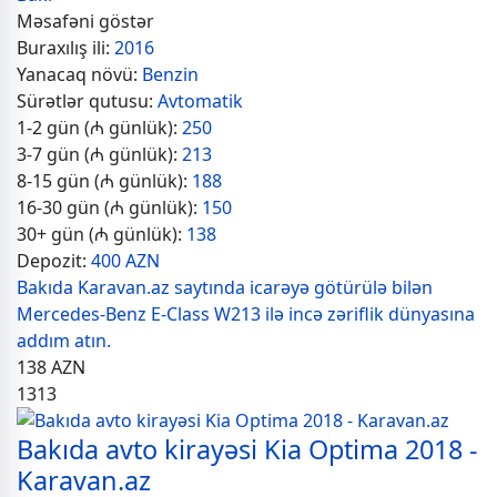
Məsafəni göstər
Buraxılış ili:
2016
Yanacaq növü:
Benzin
Sürətlər qutusu:
Avtomatik
1-2 gün (₼ günlük):
250
3-7 gün (₼ günlük):
213
8-15 gün (₼ günlük):
188
16-30 gün (₼ günlük):
150
30+ gün (₼ günlük):
138
Depozit:
400 AZN
Bakıda Karavan.az saytında icarəyə götürülə bilən
Mercedes-Benz E-Class W213 ilə incə zəriflik dünyasına
addım atın.
138
AZN
1313
Bakıda avto kirayəsi Kia Optima 2018 -
Karavan.az