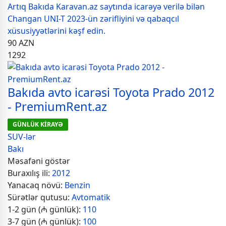
Artıq Bakıda Karavan.az saytında icarəyə verilə bilən
Changan UNI-T 2023-ün zərifliyini və qabaqcıl
xüsusiyyətlərini kəşf edin.
90
AZN
1292
Bakıda avto icarəsi Toyota Prado 2012
- PremiumRent.az
GÜNLÜK KİRAYƏ
SUV-lər
Bakı
Məsafəni göstər
Buraxılış ili:
2012
Yanacaq növü:
Benzin
Sürətlər qutusu:
Avtomatik
1-2 gün (₼ günlük):
110
3-7 gün (₼ günlük):
100