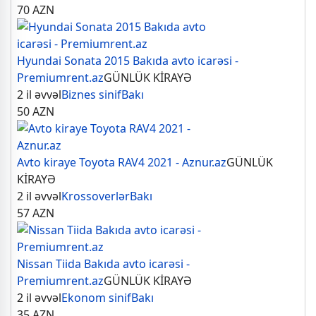
70
AZN
Hyundai Sonata 2015 Bakıda avto icarəsi -
Premiumrent.az
GÜNLÜK KİRAYƏ
2 il əvvəl
Biznes sinif
Bakı
50
AZN
Avto kiraye Toyota RAV4 2021 - Aznur.az
GÜNLÜK
KİRAYƏ
2 il əvvəl
Krossoverlər
Bakı
57
AZN
Nissan Tiida Bakıda avto icarəsi -
Premiumrent.az
GÜNLÜK KİRAYƏ
2 il əvvəl
Ekonom sinif
Bakı
35
AZN