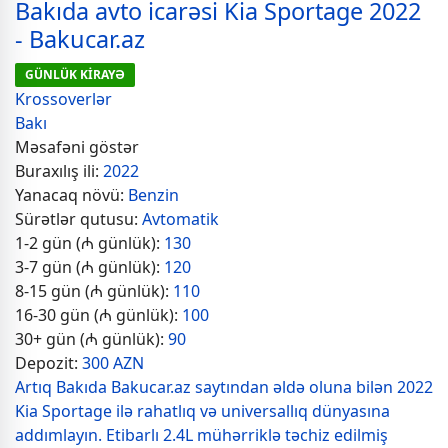
Bakıda avto icarəsi Kia Sportage 2022
- Bakucar.az
GÜNLÜK KİRAYƏ
Krossoverlər
Bakı
Məsafəni göstər
Buraxılış ili:
2022
Yanacaq növü:
Benzin
Sürətlər qutusu:
Avtomatik
1-2 gün (₼ günlük):
130
3-7 gün (₼ günlük):
120
8-15 gün (₼ günlük):
110
16-30 gün (₼ günlük):
100
30+ gün (₼ günlük):
90
Depozit:
300 AZN
Artıq Bakıda Bakucar.az saytından əldə oluna bilən 2022
Kia Sportage ilə rahatlıq və universallıq dünyasına
addımlayın. Etibarlı 2.4L mühərriklə təchiz edilmiş