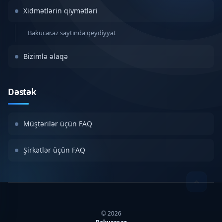
Xidmətlərin qiymətləri
Bakucar.az saytında qeydiyyat
Bizimlə əlaqə
Dəstək
Müştərilər üçün FAQ
Şirkətlər üçün FAQ
© 2026