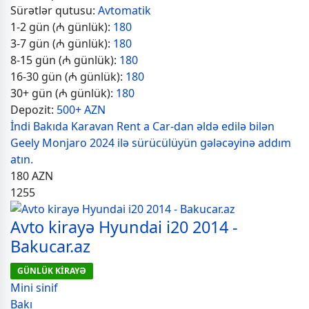
Sürətlər qutusu:
Avtomatik
1-2 gün (₼ günlük):
180
3-7 gün (₼ günlük):
180
8-15 gün (₼ günlük):
180
16-30 gün (₼ günlük):
180
30+ gün (₼ günlük):
180
Depozit:
500+ AZN
İndi Bakıda Karavan Rent a Car-dan əldə edilə bilən
Geely Monjaro 2024 ilə sürücülüyün gələcəyinə addım
atın.
180
AZN
1255
Avto kirayə Hyundai i20 2014 -
Bakucar.az
GÜNLÜK KİRAYƏ
Mini sinif
Bakı