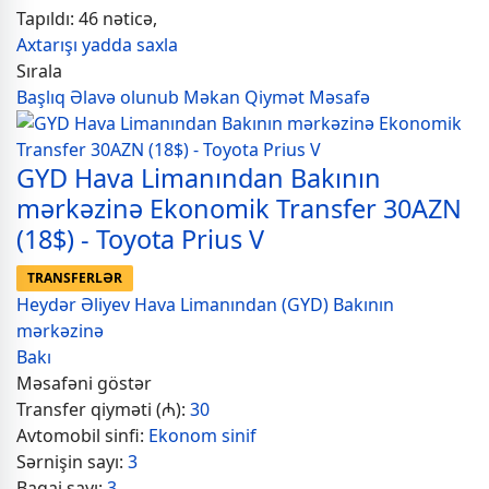
Tapıldı: 46 nəticə,
Axtarışı yadda saxla
Sırala
Başlıq
Əlavə olunub
Məkan
Qiymət
Məsafə
GYD Hava Limanından Bakının
mərkəzinə Ekonomik Transfer 30AZN
(18$) - Toyota Prius V
TRANSFERLƏR
Heydər Əliyev Hava Limanından (GYD) Bakının
mərkəzinə
Bakı
Məsafəni göstər
Transfer qiyməti (₼):
30
Avtomobil sinfi:
Ekonom sinif
Sərnişin sayı:
3
Baqaj sayı:
3