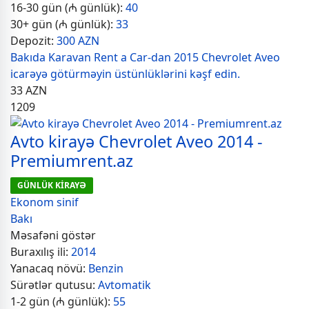
16-30 gün (₼ günlük):
40
30+ gün (₼ günlük):
33
Depozit:
300 AZN
Bakıda Karavan Rent a Car-dan 2015 Chevrolet Aveo
icarəyə götürməyin üstünlüklərini kəşf edin.
33
AZN
1209
Avto kirayə Chevrolet Aveo 2014 -
Premiumrent.az
GÜNLÜK KİRAYƏ
Ekonom sinif
Bakı
Məsafəni göstər
Buraxılış ili:
2014
Yanacaq növü:
Benzin
Sürətlər qutusu:
Avtomatik
1-2 gün (₼ günlük):
55