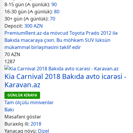
8-15 gün (₼ günlük):
90
16-30 gün (₼ günlük):
80
30+ gün (₼ günlük):
70
Depozit:
300 AZN
PremiumRent.az-da mövcud Toyota Prado 2012 ilə
Bakıda macəraya çıxın. Bu möhkəm SUV lüksün
mükəmməl birləşməsini təklif edir
70
AZN
1287
Kia Carnival 2018 Bakıda avto icarəsi -
Karavan.az
GÜNLÜK KİRAYƏ
Tam ölçülü minivenlər
Bakı
Məsafəni göstər
Buraxılış ili:
2018
Yanacaq növü:
Dizel