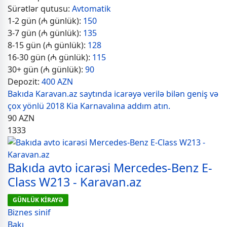
Sürətlər qutusu:
Avtomatik
1-2 gün (₼ günlük):
150
3-7 gün (₼ günlük):
135
8-15 gün (₼ günlük):
128
16-30 gün (₼ günlük):
115
30+ gün (₼ günlük):
90
Depozit:
400 AZN
Bakıda Karavan.az saytında icarəyə verilə bilən geniş və
çox yönlü 2018 Kia Karnavalına addım atın.
90
AZN
1333
Bakıda avto icarəsi Mercedes-Benz E-
Class W213 - Karavan.az
GÜNLÜK KİRAYƏ
Biznes sinif
Bakı