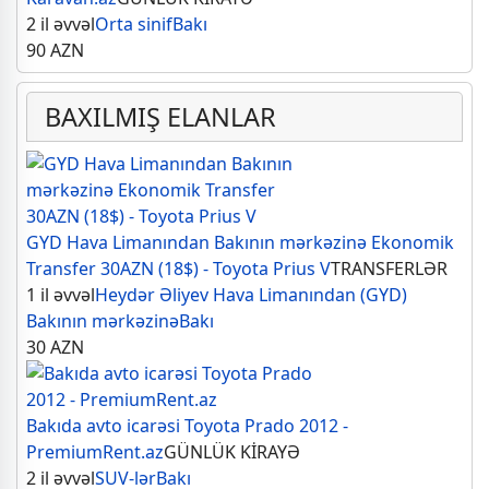
2 il əvvəl
Orta sinif
Bakı
90
AZN
BAXILMIŞ ELANLAR
GYD Hava Limanından Bakının mərkəzinə Ekonomik
Transfer 30AZN (18$) - Toyota Prius V
TRANSFERLƏR
1 il əvvəl
Heydər Əliyev Hava Limanından (GYD)
Bakının mərkəzinə
Bakı
30
AZN
Bakıda avto icarəsi Toyota Prado 2012 -
PremiumRent.az
GÜNLÜK KİRAYƏ
2 il əvvəl
SUV-lər
Bakı