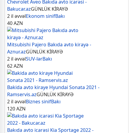
Chevrolet Aveo Bakıda avto icarəsi -
Bakucar.az
GÜNLÜK KİRAYƏ
2 il əvvəl
Ekonom sinif
Bakı
40
AZN
Mitsubishi Pajero Bakıda avto kirayə -
Aznur.az
GÜNLÜK KİRAYƏ
2 il əvvəl
SUV-lər
Bakı
62
AZN
Bakida avto kiraye Hyundai Sonata 2021 -
Ramservis.az
GÜNLÜK KİRAYƏ
2 il əvvəl
Biznes sinif
Bakı
120
AZN
Bakıda avto icarəsi Kia Sportage 2022 -