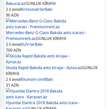
Bakucar.az
GÜNLÜK KİRAYƏ
2 il əvvəl
Krossoverlər
Bakı
90
AZN
Mercedes-Benz G-Class Bakıda avto icarəsi -
Premiumrent.az
GÜNLÜK KİRAYƏ
2 il əvvəl
SUV-lər
Bakı
700
AZN
Skoda Rapid Bakıda avto kirayə - Aznur.az
GÜNLÜK
KİRAYƏ
2 il əvvəl
Ekonom sinif
Bakı
31
AZN
Hyundai Elantra 2018 Bakıda avto icarə -
Karavan.az
GÜNLÜK KİRAYƏ