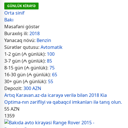
GÜNLÜK KİRAYƏ
Orta sinif
Bakı
Məsafəni göstər
Buraxılış ili:
2018
Yanacaq növü:
Benzin
Sürətlər qutusu:
Avtomatik
1-2 gün (₼ günlük):
100
3-7 gün (₼ günlük):
85
8-15 gün (₼ günlük):
75
16-30 gün (₼ günlük):
65
30+ gün (₼ günlük):
55
Depozit:
300 AZN
Artıq Karavan.az-da icarəyə verilə bilən 2018 Kia
Optima-nın zərifliyi və qabaqcıl imkanları ilə tanış olun.
55
AZN
1359