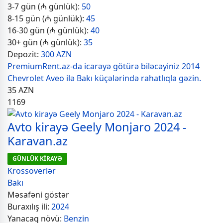
3-7 gün (₼ günlük):
50
8-15 gün (₼ günlük):
45
16-30 gün (₼ günlük):
40
30+ gün (₼ günlük):
35
Depozit:
300 AZN
PremiumRent.az-da icarəyə götürə biləcəyiniz 2014
Chevrolet Aveo ilə Bakı küçələrində rahatlıqla gəzin.
35
AZN
1169
Avto kirayə Geely Monjaro 2024 -
Karavan.az
GÜNLÜK KİRAYƏ
Krossoverlər
Bakı
Məsafəni göstər
Buraxılış ili:
2024
Yanacaq növü:
Benzin