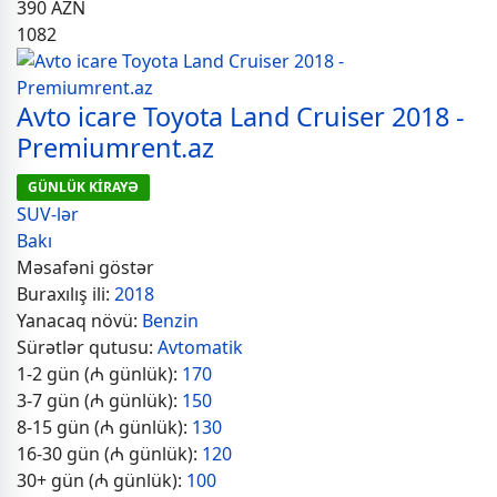
390
AZN
1082
Avto icare Toyota Land Cruiser 2018 -
Premiumrent.az
GÜNLÜK KİRAYƏ
SUV-lər
Bakı
Məsafəni göstər
Buraxılış ili:
2018
Yanacaq növü:
Benzin
Sürətlər qutusu:
Avtomatik
1-2 gün (₼ günlük):
170
3-7 gün (₼ günlük):
150
8-15 gün (₼ günlük):
130
16-30 gün (₼ günlük):
120
30+ gün (₼ günlük):
100