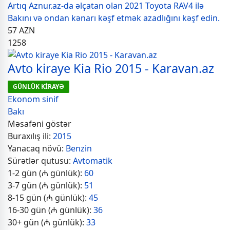
Artıq Aznur.az-da əlçatan olan 2021 Toyota RAV4 ilə
Bakını və ondan kənarı kəşf etmək azadlığını kəşf edin.
57
AZN
1258
Avto kiraye Kia Rio 2015 - Karavan.az
GÜNLÜK KİRAYƏ
Ekonom sinif
Bakı
Məsafəni göstər
Buraxılış ili:
2015
Yanacaq növü:
Benzin
Sürətlər qutusu:
Avtomatik
1-2 gün (₼ günlük):
60
3-7 gün (₼ günlük):
51
8-15 gün (₼ günlük):
45
16-30 gün (₼ günlük):
36
30+ gün (₼ günlük):
33