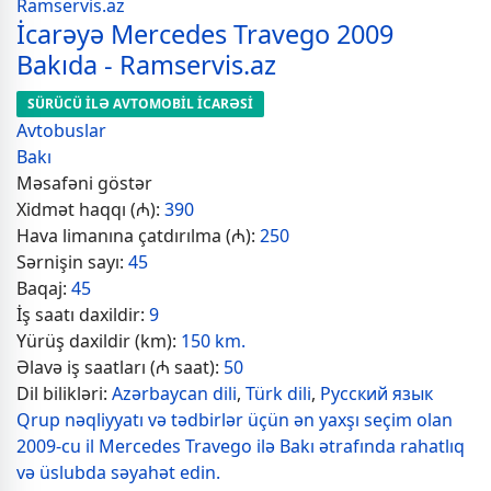
İcarəyə Mercedes Travego 2009
Bakıda - Ramservis.az
SÜRÜCÜ İLƏ AVTOMOBİL İCARƏSİ
Avtobuslar
Bakı
Məsafəni göstər
Xidmət haqqı (₼):
390
Hava limanına çatdırılma (₼):
250
Sərnişin sayı:
45
Baqaj:
45
İş saatı daxildir:
9
Yürüş daxildir (km):
150 km.
Əlavə iş saatları (₼ saat):
50
Dil bilikləri:
Azərbaycan dili
,
Türk dili
,
Русский язык
Qrup nəqliyyatı və tədbirlər üçün ən yaxşı seçim olan
2009-cu il Mercedes Travego ilə Bakı ətrafında rahatlıq
və üslubda səyahət edin.