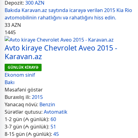
Depozit:
300 AZN
Bakıda Karavan.az saytında icarəyə verilən 2015 Kia Rio
avtomobilinin rahatlığını və rahatlığını hiss edin.
33
AZN
1445
Avto kiraye Chevrolet Aveo 2015 -
Karavan.az
GÜNLÜK KİRAYƏ
Ekonom sinif
Bakı
Məsafəni göstər
Buraxılış ili:
2015
Yanacaq növü:
Benzin
Sürətlər qutusu:
Avtomatik
1-2 gün (₼ günlük):
60
3-7 gün (₼ günlük):
51
8-15 gün (₼ günlük):
45