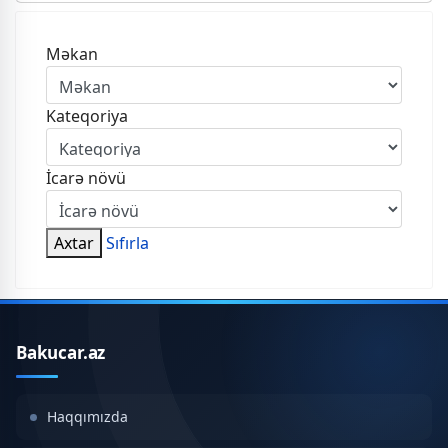
Məkan
Kateqoriya
İcarə növü
Axtar
Sıfırla
Bakucar.az
Haqqımızda