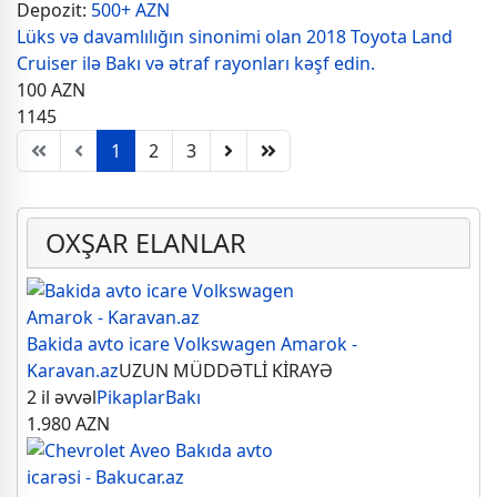
Depozit:
500+ AZN
Lüks və davamlılığın sinonimi olan 2018 Toyota Land
Cruiser ilə Bakı və ətraf rayonları kəşf edin.
100
AZN
1145
1
2
3
OXŞAR ELANLAR
Bakida avto icare Volkswagen Amarok -
Karavan.az
UZUN MÜDDƏTLİ KİRAYƏ
2 il əvvəl
Pikaplar
Bakı
1.980
AZN