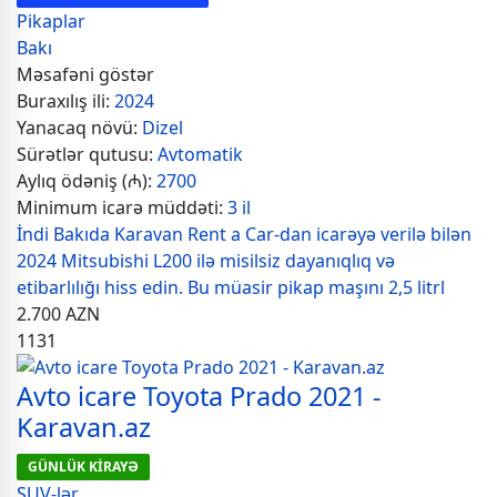
Pikaplar
Bakı
Məsafəni göstər
Buraxılış ili:
2024
Yanacaq növü:
Dizel
Sürətlər qutusu:
Avtomatik
Aylıq ödəniş (₼):
2700
Minimum icarə müddəti:
3 il
İndi Bakıda Karavan Rent a Car-dan icarəyə verilə bilən
2024 Mitsubishi L200 ilə misilsiz dayanıqlıq və
etibarlılığı hiss edin. Bu müasir pikap maşını 2,5 litrl
2.700
AZN
1131
Avto icare Toyota Prado 2021 -
Karavan.az
GÜNLÜK KİRAYƏ
SUV-lər