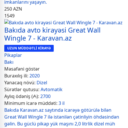
imkanlarını yaşayın.
250
AZN
1549
Bakıda avto kirayəsi Great Wall
Wingle 7 - Karavan.az
UZUN MÜDDƏTLİ KİRAYƏ
Pikaplar
Bakı
Məsafəni göstər
Buraxılış ili:
2020
Yanacaq növü:
Dizel
Sürətlər qutusu:
Avtomatik
Aylıq ödəniş (₼):
2700
Minimum icarə müddəti:
3 il
Bakıda Karavan.az saytında icarəyə götürülə bilən
Great Wall Wingle 7 ilə istənilən çətinliyin öhdəsindən
gəlin. Bu güclü pikap yük maşını 2,0 litrlik dizel müh