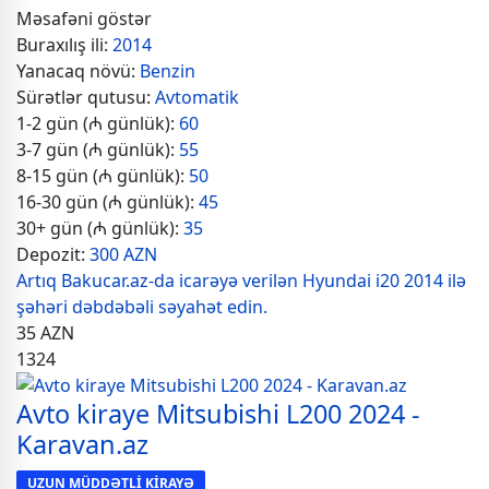
Məsafəni göstər
Buraxılış ili:
2014
Yanacaq növü:
Benzin
Sürətlər qutusu:
Avtomatik
1-2 gün (₼ günlük):
60
3-7 gün (₼ günlük):
55
8-15 gün (₼ günlük):
50
16-30 gün (₼ günlük):
45
30+ gün (₼ günlük):
35
Depozit:
300 AZN
Artıq Bakucar.az-da icarəyə verilən Hyundai i20 2014 ilə
şəhəri dəbdəbəli səyahət edin.
35
AZN
1324
Avto kiraye Mitsubishi L200 2024 -
Karavan.az
UZUN MÜDDƏTLİ KİRAYƏ