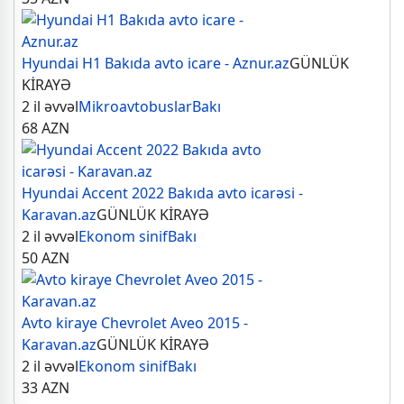
Hyundai H1 Bakıda avto icare - Aznur.az
GÜNLÜK
KİRAYƏ
2 il əvvəl
Mikroavtobuslar
Bakı
68
AZN
Hyundai Accent 2022 Bakıda avto icarəsi -
Karavan.az
GÜNLÜK KİRAYƏ
2 il əvvəl
Ekonom sinif
Bakı
50
AZN
Avto kiraye Chevrolet Aveo 2015 -
Karavan.az
GÜNLÜK KİRAYƏ
2 il əvvəl
Ekonom sinif
Bakı
33
AZN