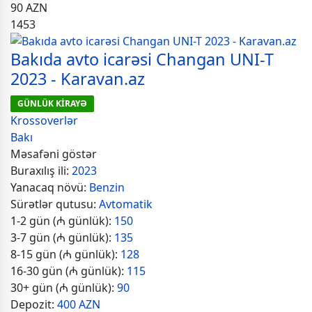
90
AZN
1453
Bakıda avto icarəsi Changan UNI-T
2023 - Karavan.az
GÜNLÜK KİRAYƏ
Krossoverlər
Bakı
Məsafəni göstər
Buraxılış ili:
2023
Yanacaq növü:
Benzin
Sürətlər qutusu:
Avtomatik
1-2 gün (₼ günlük):
150
3-7 gün (₼ günlük):
135
8-15 gün (₼ günlük):
128
16-30 gün (₼ günlük):
115
30+ gün (₼ günlük):
90
Depozit:
400 AZN