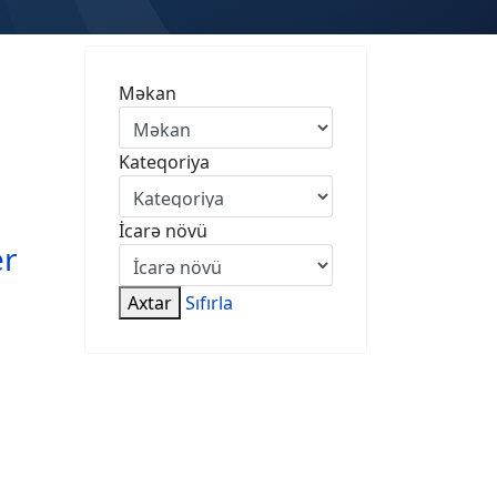
Məkan
Kateqoriya
İcarə növü
er
Axtar
Sıfırla