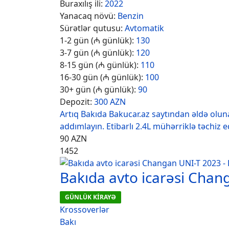
Buraxılış ili:
2022
Yanacaq növü:
Benzin
Sürətlər qutusu:
Avtomatik
1-2 gün (₼ günlük):
130
3-7 gün (₼ günlük):
120
8-15 gün (₼ günlük):
110
16-30 gün (₼ günlük):
100
30+ gün (₼ günlük):
90
Depozit:
300 AZN
Artıq Bakıda Bakucar.az saytından əldə oluna
addımlayın. Etibarlı 2.4L mühərriklə təchiz e
90
AZN
1452
Bakıda avto icarəsi Chan
GÜNLÜK KİRAYƏ
Krossoverlər
Bakı