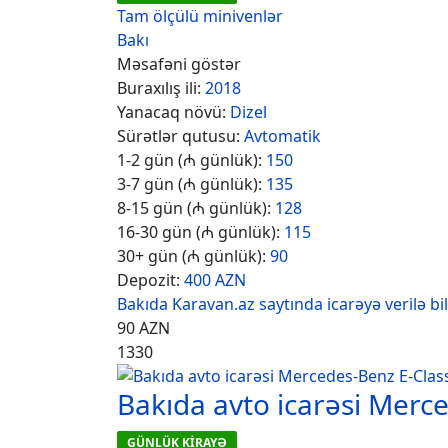
Tam ölçülü minivenlər
Bakı
Məsafəni göstər
Buraxılış ili:
2018
Yanacaq növü:
Dizel
Sürətlər qutusu:
Avtomatik
1-2 gün (₼ günlük):
150
3-7 gün (₼ günlük):
135
8-15 gün (₼ günlük):
128
16-30 gün (₼ günlük):
115
30+ gün (₼ günlük):
90
Depozit:
400 AZN
Bakıda Karavan.az saytında icarəyə verilə bi
90
AZN
1330
Bakıda avto icarəsi Merc
GÜNLÜK KİRAYƏ