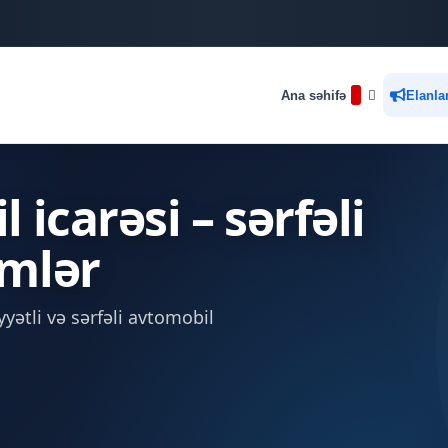
Ana səhifə
Elanla
icarəsi – sərfəli
mlər
yətli və sərfəli avtomobil