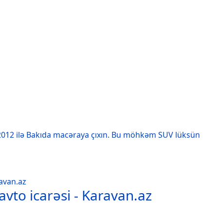
12 ilə Bakıda macəraya çıxın. Bu möhkəm SUV lüksün
avto icarəsi - Karavan.az