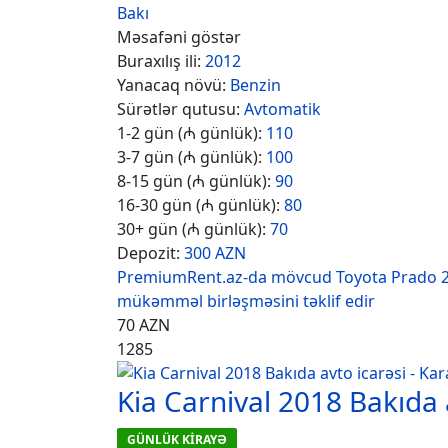
Bakı
Məsafəni göstər
Buraxılış ili:
2012
Yanacaq növü:
Benzin
Sürətlər qutusu:
Avtomatik
1-2 gün (₼ günlük):
110
3-7 gün (₼ günlük):
100
8-15 gün (₼ günlük):
90
16-30 gün (₼ günlük):
80
30+ gün (₼ günlük):
70
Depozit:
300 AZN
PremiumRent.az-da mövcud Toyota Prado 20
mükəmməl birləşməsini təklif edir
70
AZN
1285
Kia Carnival 2018 Bakıda 
GÜNLÜK KİRAYƏ