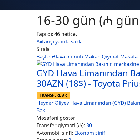
16-30 gün (₼ günl
Tapıldı: 46 nəticə,
Axtarışı yadda saxla
Sırala
Başlıq
Əlavə olunub
Məkan
Qiymət
Məsafə
GYD Hava Limanından Ba
30AZN (18$) - Toyota Priu
TRANSFERLƏR
Heydər Əliyev Hava Limanından (GYD) Bakı
Bakı
Məsafəni göstər
Transfer qiyməti (₼):
30
Avtomobil sinfi:
Ekonom sinif