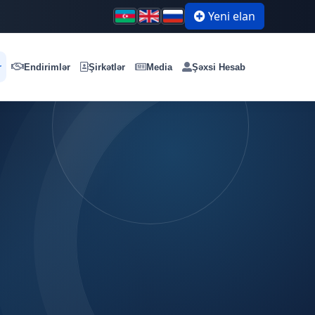
Yeni elan
r
Endirimlər
Şirkətlər
Media
Şəxsi Hesab