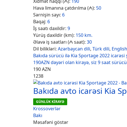
Xidmət haqqı (₼):
190
Hava limanına çatdırılma (₼):
50
Sərnişin sayı:
6
Baqaj:
6
İş saatı daxildir:
9
Yürüş daxildir (km):
150 km.
Əlavə iş saatları (₼ saat):
30
Dil bilikləri:
Azərbaycan dili
,
Türk dili
,
Englis
Bakıda sürücü ilə Kia Sportage 2022 icarəsi 
190AZN dəyəri olan kirayə, siz 9 saat sürücü 
190
AZN
1238
Bakıda avto icarəsi Kia S
GÜNLÜK KİRAYƏ
Krossoverlər
Bakı
Məsafəni göstər