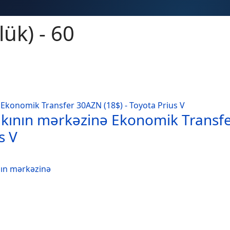
ük) - 60
kının mərkəzinə Ekonomik Transf
s V
nın mərkəzinə