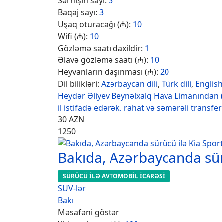
Sərnişin sayı:
3
Baqaj sayı:
3
Uşaq oturacağı (₼):
10
Wifi (₼):
10
Gözləmə saatı daxildir:
1
Əlavə gözləmə saatı (₼):
10
Heyvanların daşınması (₼):
20
Dil bilikləri:
Azərbaycan dili
,
Türk dili
,
Englis
Heydər Əliyev Beynəlxalq Hava Limanından 
il istifadə edərək, rahat və səmərəli transfe
30
AZN
1250
Bakıda, Azərbaycanda sür
SÜRÜCÜ İLƏ AVTOMOBİL İCARƏSİ
SUV-lər
Bakı
Məsafəni göstər