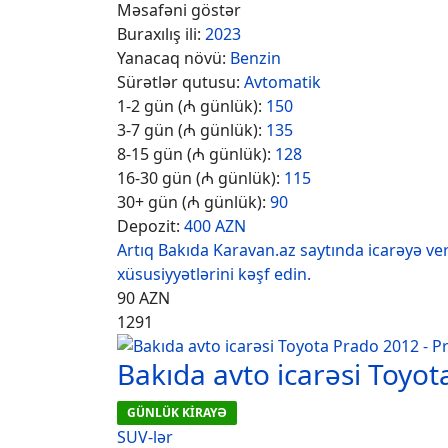
Məsafəni göstər
Buraxılış ili:
2023
Yanacaq növü:
Benzin
Sürətlər qutusu:
Avtomatik
1-2 gün (₼ günlük):
150
3-7 gün (₼ günlük):
135
8-15 gün (₼ günlük):
128
16-30 gün (₼ günlük):
115
30+ gün (₼ günlük):
90
Depozit:
400 AZN
Artıq Bakıda Karavan.az saytında icarəyə ver
xüsusiyyətlərini kəşf edin.
90
AZN
1291
Bakıda avto icarəsi Toyo
GÜNLÜK KİRAYƏ
SUV-lər