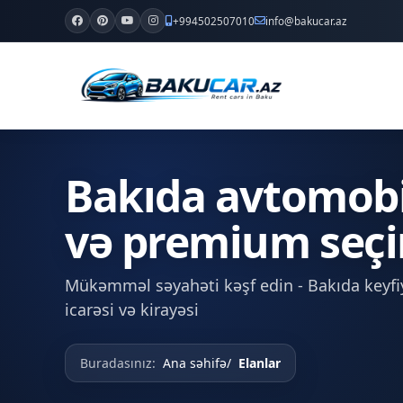
+994502507010
info@bakucar.az
Bakıda avtomobil 
və premium seçi
Mükəmməl səyahəti kəşf edin - Bakıda keyfiy
icarəsi və kirayəsi
Buradasınız:
Ana səhifə
Elanlar