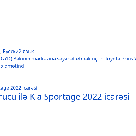
h
,
Русский язык
(GYD) Bakının mərkəzinə səyahət etmək üçün Toyota Prius 
r xidmətind
ücü ilə Kia Sportage 2022 icarəsi