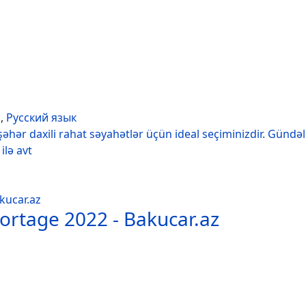
h
,
Русский язык
şəhər daxili rahat səyahətlər üçün ideal seçiminizdir. Gündəl
ilə avt
portage 2022 - Bakucar.az