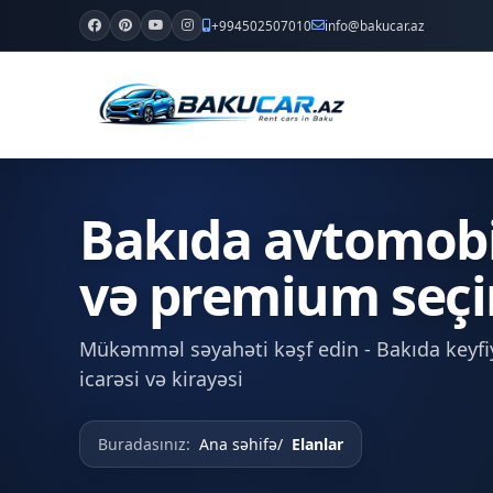
+994502507010
info@bakucar.az
Bakıda avtomobil 
və premium seçi
Mükəmməl səyahəti kəşf edin - Bakıda keyfiy
icarəsi və kirayəsi
Buradasınız:
Ana səhifə
Elanlar