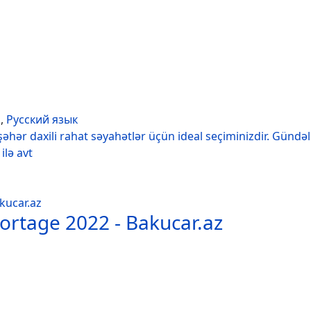
h
,
Русский язык
şəhər daxili rahat səyahətlər üçün ideal seçiminizdir. Gündəl
ilə avt
portage 2022 - Bakucar.az