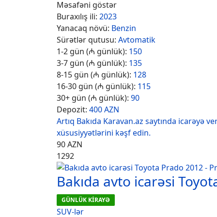
Məsafəni göstər
Buraxılış ili:
2023
Yanacaq növü:
Benzin
Sürətlər qutusu:
Avtomatik
1-2 gün (₼ günlük):
150
3-7 gün (₼ günlük):
135
8-15 gün (₼ günlük):
128
16-30 gün (₼ günlük):
115
30+ gün (₼ günlük):
90
Depozit:
400 AZN
Artıq Bakıda Karavan.az saytında icarəyə ver
xüsusiyyətlərini kəşf edin.
90
AZN
1292
Bakıda avto icarəsi Toyo
GÜNLÜK KİRAYƏ
SUV-lər