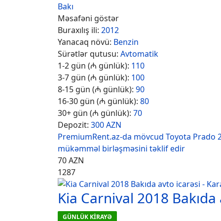
Bakı
Məsafəni göstər
Buraxılış ili:
2012
Yanacaq növü:
Benzin
Sürətlər qutusu:
Avtomatik
1-2 gün (₼ günlük):
110
3-7 gün (₼ günlük):
100
8-15 gün (₼ günlük):
90
16-30 gün (₼ günlük):
80
30+ gün (₼ günlük):
70
Depozit:
300 AZN
PremiumRent.az-da mövcud Toyota Prado 20
mükəmməl birləşməsini təklif edir
70
AZN
1287
Kia Carnival 2018 Bakıda 
GÜNLÜK KİRAYƏ