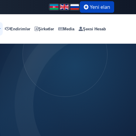
Yeni elan
r
Endirimlər
Şirkətlər
Media
Şəxsi Hesab