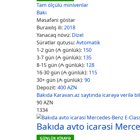
Tam ölçülü minivenlər
Bakı
Məsafəni göstər
Buraxılış ili:
2018
Yanacaq növü:
Dizel
Sürətlər qutusu:
Avtomatik
1-2 gün (₼ günlük):
150
3-7 gün (₼ günlük):
135
8-15 gün (₼ günlük):
128
16-30 gün (₼ günlük):
115
30+ gün (₼ günlük):
90
Depozit:
400 AZN
Bakıda Karavan.az saytında icarəyə verilə bi
90
AZN
1334
Bakıda avto icarəsi Merc
GÜNLÜK KİRAYƏ