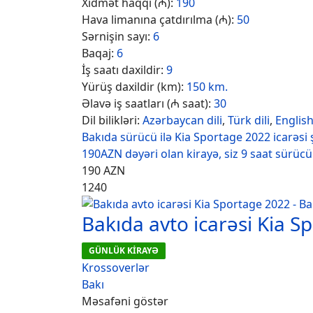
Xidmət haqqı (₼):
190
Hava limanına çatdırılma (₼):
50
Sərnişin sayı:
6
Baqaj:
6
İş saatı daxildir:
9
Yürüş daxildir (km):
150 km.
Əlavə iş saatları (₼ saat):
30
Dil bilikləri:
Azərbaycan dili
,
Türk dili
,
Englis
Bakıda sürücü ilə Kia Sportage 2022 icarəsi 
190AZN dəyəri olan kirayə, siz 9 saat sürücü 
190
AZN
1240
Bakıda avto icarəsi Kia S
GÜNLÜK KİRAYƏ
Krossoverlər
Bakı
Məsafəni göstər