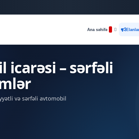
Ana səhifə
Elanla
icarəsi – sərfəli
mlər
yətli və sərfəli avtomobil