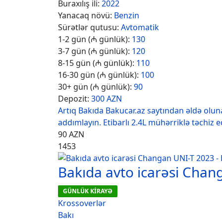
Buraxılış ili:
2022
Yanacaq növü:
Benzin
Sürətlər qutusu:
Avtomatik
1-2 gün (₼ günlük):
130
3-7 gün (₼ günlük):
120
8-15 gün (₼ günlük):
110
16-30 gün (₼ günlük):
100
30+ gün (₼ günlük):
90
Depozit:
300 AZN
Artıq Bakıda Bakucar.az saytından əldə oluna
addımlayın. Etibarlı 2.4L mühərriklə təchiz e
90
AZN
1453
Bakıda avto icarəsi Chan
GÜNLÜK KİRAYƏ
Krossoverlər
Bakı