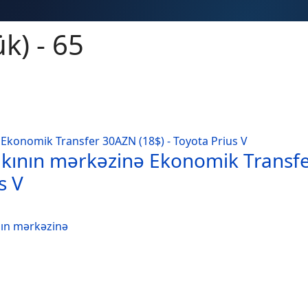
k) - 65
kının mərkəzinə Ekonomik Transf
s V
nın mərkəzinə