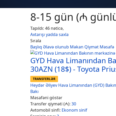
8-15 gün (₼ günlü
Tapıldı: 46 nəticə,
Axtarışı yadda saxla
Sırala
Başlıq
Əlavə olunub
Məkan
Qiymət
Məsafə
GYD Hava Limanından Ba
30AZN (18$) - Toyota Priu
TRANSFERLƏR
Heydər Əliyev Hava Limanından (GYD) Bakı
Bakı
Məsafəni göstər
Transfer qiyməti (₼):
30
Avtomobil sinfi:
Ekonom sinif