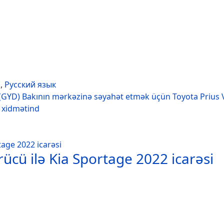
h
,
Русский язык
(GYD) Bakının mərkəzinə səyahət etmək üçün Toyota Prius 
r xidmətind
ücü ilə Kia Sportage 2022 icarəsi