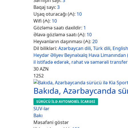
Sərnişin sayı:
3
Baqaj sayı:
3
Uşaq oturacağı (₼):
10
Wifi (₼):
10
Gözləmə saatı daxildir:
1
Əlavə gözləmə saatı (₼):
10
Heyvanların daşınması (₼):
20
Dil bilikləri:
Azərbaycan dili
,
Türk dili
,
Englis
Heydər Əliyev Beynəlxalq Hava Limanından 
il istifadə edərək, rahat və səmərəli transfe
30
AZN
1252
Bakıda, Azərbaycanda sür
SÜRÜCÜ İLƏ AVTOMOBİL İCARƏSİ
SUV-lər
Bakı
Məsafəni göstər