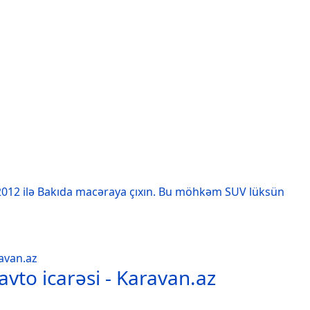
12 ilə Bakıda macəraya çıxın. Bu möhkəm SUV lüksün
avto icarəsi - Karavan.az