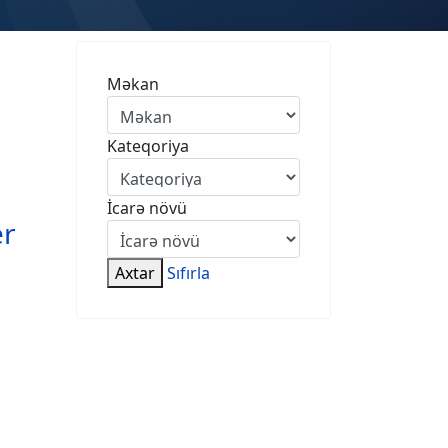
Məkan
Kateqoriya
İcarə növü
er
Axtar
Sıfırla