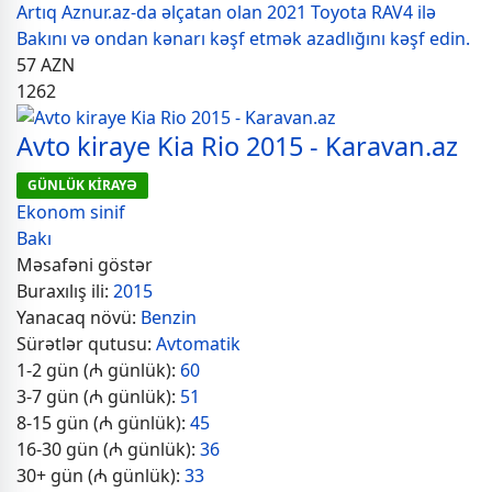
Artıq Aznur.az-da əlçatan olan 2021 Toyota RAV4 ilə
Bakını və ondan kənarı kəşf etmək azadlığını kəşf edin.
57
AZN
1262
Avto kiraye Kia Rio 2015 - Karavan.az
GÜNLÜK KİRAYƏ
Ekonom sinif
Bakı
Məsafəni göstər
Buraxılış ili:
2015
Yanacaq növü:
Benzin
Sürətlər qutusu:
Avtomatik
1-2 gün (₼ günlük):
60
3-7 gün (₼ günlük):
51
8-15 gün (₼ günlük):
45
16-30 gün (₼ günlük):
36
30+ gün (₼ günlük):
33