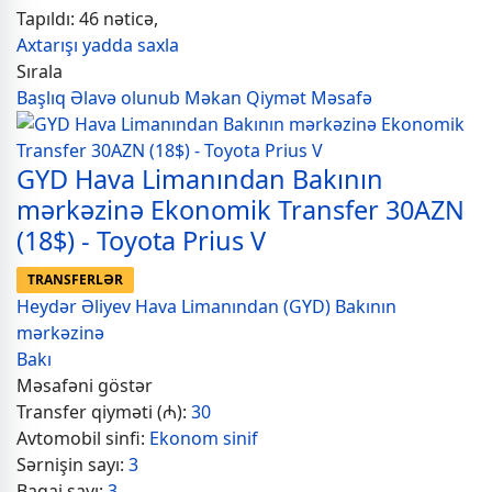
Tapıldı: 46 nəticə,
Axtarışı yadda saxla
Sırala
Başlıq
Əlavə olunub
Məkan
Qiymət
Məsafə
GYD Hava Limanından Bakının
mərkəzinə Ekonomik Transfer 30AZN
(18$) - Toyota Prius V
TRANSFERLƏR
Heydər Əliyev Hava Limanından (GYD) Bakının
mərkəzinə
Bakı
Məsafəni göstər
Transfer qiyməti (₼):
30
Avtomobil sinfi:
Ekonom sinif
Sərnişin sayı:
3
Baqaj sayı:
3