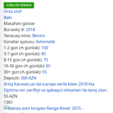
GÜNLÜK KİRAYƏ
Orta sinif
Bakı
Məsafəni göstər
Buraxılış ili:
2018
Yanacaq növü:
Benzin
Sürətlər qutusu:
Avtomatik
1-2 gün (₼ günlük):
100
3-7 gün (₼ günlük):
85
8-15 gün (₼ günlük):
75
16-30 gün (₼ günlük):
65
30+ gün (₼ günlük):
55
Depozit:
300 AZN
Artıq Karavan.az-da icarəyə verilə bilən 2018 Kia
Optima-nın zərifliyi və qabaqcıl imkanları ilə tanış olun.
55
AZN
1361