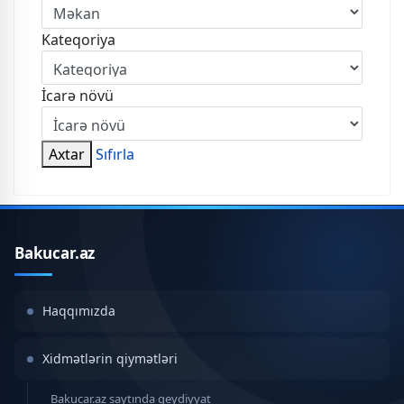
Kateqoriya
İcarə növü
Axtar
Sıfırla
Bakucar.az
Haqqımızda
Xidmətlərin qiymətləri
Bakucar.az saytında qeydiyyat