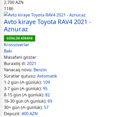
2.700
AZN
1186
Avto kiraye Toyota RAV4 2021 -
Aznur.az
GÜNLÜK KİRAYƏ
Krossoverlər
Bakı
Məsafəni göstər
Buraxılış ili:
2021
Yanacaq növü:
Benzin
Sürətlər qutusu:
Avtomatik
1-2 gün (₼ günlük):
109
3-7 gün (₼ günlük):
95
8-15 gün (₼ günlük):
82
16-30 gün (₼ günlük):
69
30+ gün (₼ günlük):
57
Depozit:
400 AZN