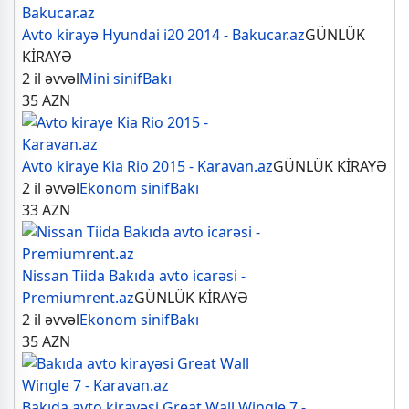
Avto kirayə Hyundai i20 2014 - Bakucar.az
GÜNLÜK
KİRAYƏ
2 il əvvəl
Mini sinif
Bakı
35
AZN
Avto kiraye Kia Rio 2015 - Karavan.az
GÜNLÜK KİRAYƏ
2 il əvvəl
Ekonom sinif
Bakı
33
AZN
Nissan Tiida Bakıda avto icarəsi -
Premiumrent.az
GÜNLÜK KİRAYƏ
2 il əvvəl
Ekonom sinif
Bakı
35
AZN
Bakıda avto kirayəsi Great Wall Wingle 7 -