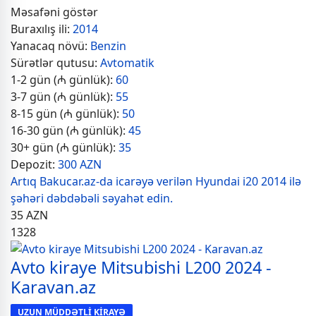
Məsafəni göstər
Buraxılış ili:
2014
Yanacaq növü:
Benzin
Sürətlər qutusu:
Avtomatik
1-2 gün (₼ günlük):
60
3-7 gün (₼ günlük):
55
8-15 gün (₼ günlük):
50
16-30 gün (₼ günlük):
45
30+ gün (₼ günlük):
35
Depozit:
300 AZN
Artıq Bakucar.az-da icarəyə verilən Hyundai i20 2014 ilə
şəhəri dəbdəbəli səyahət edin.
35
AZN
1328
Avto kiraye Mitsubishi L200 2024 -
Karavan.az
UZUN MÜDDƏTLİ KİRAYƏ