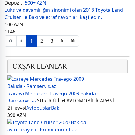
Depozit:
500+ AZN
Lüks və davamlılığın sinonimi olan 2018 Toyota Land
Cruiser ilə Bakı və ətraf rayonları kəşf edin.
100
AZN
1146
1
2
3
OXŞAR ELANLAR
İcarəyə Mercedes Travego 2009 Bakıda -
Ramservis.az
SÜRÜCÜ İLƏ AVTOMOBİL İCARƏSİ
2 il əvvəl
Avtobuslar
Bakı
390
AZN