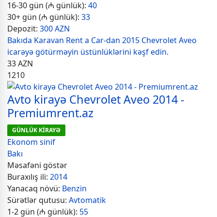
16-30 gün (₼ günlük):
40
30+ gün (₼ günlük):
33
Depozit:
300 AZN
Bakıda Karavan Rent a Car-dan 2015 Chevrolet Aveo
icarəyə götürməyin üstünlüklərini kəşf edin.
33
AZN
1210
Avto kirayə Chevrolet Aveo 2014 -
Premiumrent.az
GÜNLÜK KİRAYƏ
Ekonom sinif
Bakı
Məsafəni göstər
Buraxılış ili:
2014
Yanacaq növü:
Benzin
Sürətlər qutusu:
Avtomatik
1-2 gün (₼ günlük):
55