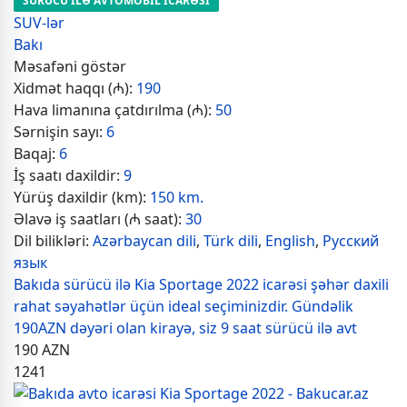
SÜRÜCÜ İLƏ AVTOMOBİL İCARƏSİ
SUV-lər
Bakı
Məsafəni göstər
Xidmət haqqı (₼):
190
Hava limanına çatdırılma (₼):
50
Sərnişin sayı:
6
Baqaj:
6
İş saatı daxildir:
9
Yürüş daxildir (km):
150 km.
Əlavə iş saatları (₼ saat):
30
Dil bilikləri:
Azərbaycan dili
,
Türk dili
,
English
,
Русский
язык
Bakıda sürücü ilə Kia Sportage 2022 icarəsi şəhər daxili
rahat səyahətlər üçün ideal seçiminizdir. Gündəlik
190AZN dəyəri olan kirayə, siz 9 saat sürücü ilə avt
190
AZN
1241