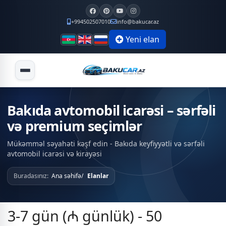
+994502507010
info@bakucar.az
Yeni elan
Bakıda avtomobil icarəsi – sərfəli
və premium seçimlər
Mükəmməl səyahəti kəşf edin - Bakıda keyfiyyətli və sərfəli
avtomobil icarəsi və kirayəsi
Buradasınız:
Ana səhifə
Elanlar
3-7 gün (₼ günlük) - 50