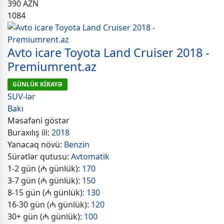
390
AZN
1084
Avto icare Toyota Land Cruiser 2018 -
Premiumrent.az
GÜNLÜK KİRAYƏ
SUV-lər
Bakı
Məsafəni göstər
Buraxılış ili:
2018
Yanacaq növü:
Benzin
Sürətlər qutusu:
Avtomatik
1-2 gün (₼ günlük):
170
3-7 gün (₼ günlük):
150
8-15 gün (₼ günlük):
130
16-30 gün (₼ günlük):
120
30+ gün (₼ günlük):
100