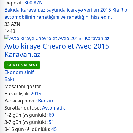
Depozit:
300 AZN
Bakıda Karavan.az saytında icarəyə verilən 2015 Kia Rio
avtomobilinin rahatlığını və rahatlığını hiss edin.
33
AZN
1448
Avto kiraye Chevrolet Aveo 2015 -
Karavan.az
GÜNLÜK KİRAYƏ
Ekonom sinif
Bakı
Məsafəni göstər
Buraxılış ili:
2015
Yanacaq növü:
Benzin
Sürətlər qutusu:
Avtomatik
1-2 gün (₼ günlük):
60
3-7 gün (₼ günlük):
51
8-15 gün (₼ günlük):
45