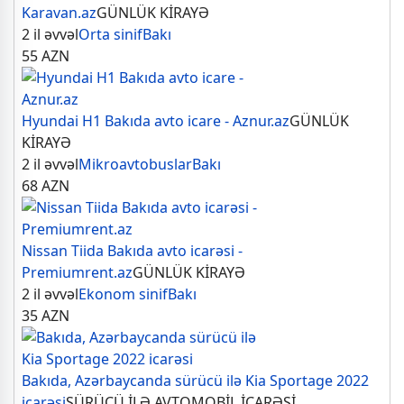
Karavan.az
GÜNLÜK KİRAYƏ
2 il əvvəl
Orta sinif
Bakı
55
AZN
Hyundai H1 Bakıda avto icare - Aznur.az
GÜNLÜK
KİRAYƏ
2 il əvvəl
Mikroavtobuslar
Bakı
68
AZN
Nissan Tiida Bakıda avto icarəsi -
Premiumrent.az
GÜNLÜK KİRAYƏ
2 il əvvəl
Ekonom sinif
Bakı
35
AZN
Bakıda, Azərbaycanda sürücü ilə Kia Sportage 2022
icarəsi
SÜRÜCÜ İLƏ AVTOMOBİL İCARƏSİ