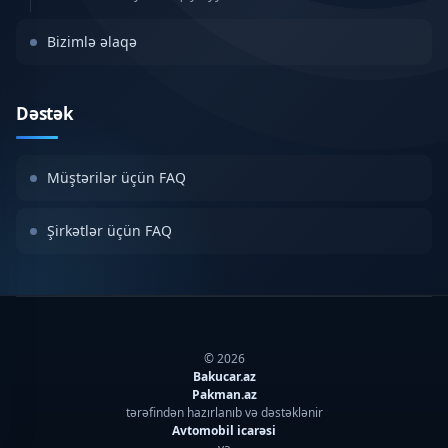
Bizimlə əlaqə
Dəstək
Müştərilər üçün FAQ
Şirkətlər üçün FAQ
© 2026
Bakucar.az
Pakman.az
tərəfindən hazırlanıb və dəstəklənir
Avtomobil icarəsi