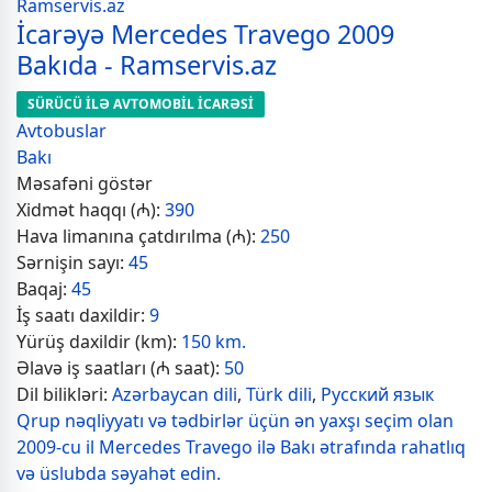
İcarəyə Mercedes Travego 2009
Bakıda - Ramservis.az
SÜRÜCÜ İLƏ AVTOMOBİL İCARƏSİ
Avtobuslar
Bakı
Məsafəni göstər
Xidmət haqqı (₼):
390
Hava limanına çatdırılma (₼):
250
Sərnişin sayı:
45
Baqaj:
45
İş saatı daxildir:
9
Yürüş daxildir (km):
150 km.
Əlavə iş saatları (₼ saat):
50
Dil bilikləri:
Azərbaycan dili
,
Türk dili
,
Русский язык
Qrup nəqliyyatı və tədbirlər üçün ən yaxşı seçim olan
2009-cu il Mercedes Travego ilə Bakı ətrafında rahatlıq
və üslubda səyahət edin.