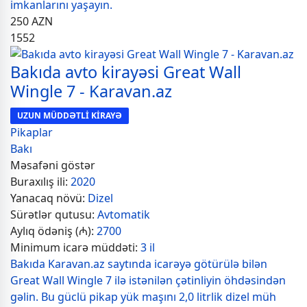
imkanlarını yaşayın.
250
AZN
1552
Bakıda avto kirayəsi Great Wall
Wingle 7 - Karavan.az
UZUN MÜDDƏTLİ KİRAYƏ
Pikaplar
Bakı
Məsafəni göstər
Buraxılış ili:
2020
Yanacaq növü:
Dizel
Sürətlər qutusu:
Avtomatik
Aylıq ödəniş (₼):
2700
Minimum icarə müddəti:
3 il
Bakıda Karavan.az saytında icarəyə götürülə bilən
Great Wall Wingle 7 ilə istənilən çətinliyin öhdəsindən
gəlin. Bu güclü pikap yük maşını 2,0 litrlik dizel müh