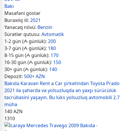
Bakı
Məsafəni göstər
Buraxılış ili:
2021
Yanacaq növü:
Benzin
Sürətlər qutusu:
Avtomatik
1-2 gün (₼ günlük):
200
3-7 gün (₼ günlük):
180
8-15 gün (₼ günlük):
170
16-30 gün (₼ günlük):
150
30+ gün (₼ günlük):
140
Depozit:
500+ AZN
Bakıda Karavan Rent a Car şirkətindən Toyota Prado
2021 ilə şəhərdə və yolsuzluqda ən yaxşı sürücülük
təcrübəsini yaşayın. Bu lüks yolsuzluq avtomobili 2.7
mühə
140
AZN
1310