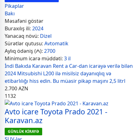
Pikaplar
Bakı
Məsafəni göstər
Buraxılış ili:
2024
Yanacaq növü:
Dizel
Sürətlər qutusu:
Avtomatik
Aylıq ödəniş (₼):
2700
Minimum icarə müddəti:
3 il
İndi Bakıda Karavan Rent a Car-dan icarəyə verilə bilən
2024 Mitsubishi L200 ilə misilsiz dayanıqlıq və
etibarlılığı hiss edin. Bu müasir pikap maşını 2,5 litrl
2.700
AZN
1132
Avto icare Toyota Prado 2021 -
Karavan.az
GÜNLÜK KİRAYƏ
SUV-lər