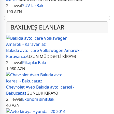
2 il əvvəl
SUV-lər
Bakı
190
AZN
BAXILMIŞ ELANLAR
Bakida avto icare Volkswagen Amarok -
Karavan.az
UZUN MÜDDƏTLİ KİRAYƏ
2 il əvvəl
Pikaplar
Bakı
1.980
AZN
Chevrolet Aveo Bakıda avto icarəsi -
Bakucar.az
GÜNLÜK KİRAYƏ
2 il əvvəl
Ekonom sinif
Bakı
40
AZN