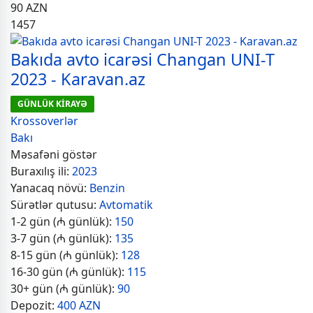
90
AZN
1457
Bakıda avto icarəsi Changan UNI-T
2023 - Karavan.az
GÜNLÜK KİRAYƏ
Krossoverlər
Bakı
Məsafəni göstər
Buraxılış ili:
2023
Yanacaq növü:
Benzin
Sürətlər qutusu:
Avtomatik
1-2 gün (₼ günlük):
150
3-7 gün (₼ günlük):
135
8-15 gün (₼ günlük):
128
16-30 gün (₼ günlük):
115
30+ gün (₼ günlük):
90
Depozit:
400 AZN