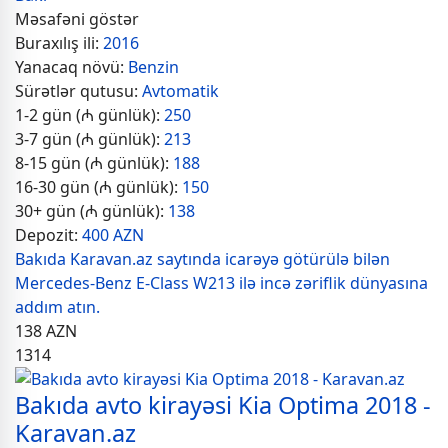
Məsafəni göstər
Buraxılış ili:
2016
Yanacaq növü:
Benzin
Sürətlər qutusu:
Avtomatik
1-2 gün (₼ günlük):
250
3-7 gün (₼ günlük):
213
8-15 gün (₼ günlük):
188
16-30 gün (₼ günlük):
150
30+ gün (₼ günlük):
138
Depozit:
400 AZN
Bakıda Karavan.az saytında icarəyə götürülə bilən
Mercedes-Benz E-Class W213 ilə incə zəriflik dünyasına
addım atın.
138
AZN
1314
Bakıda avto kirayəsi Kia Optima 2018 -
Karavan.az