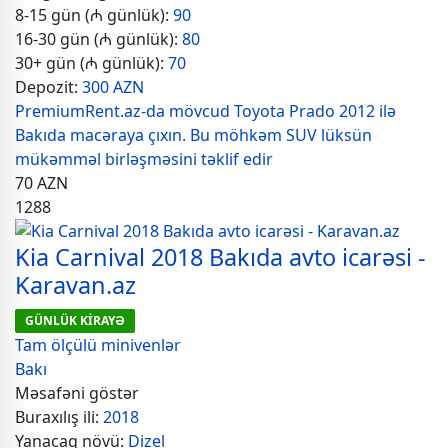
8-15 gün (₼ günlük):
90
16-30 gün (₼ günlük):
80
30+ gün (₼ günlük):
70
Depozit:
300 AZN
PremiumRent.az-da mövcud Toyota Prado 2012 ilə
Bakıda macəraya çıxın. Bu möhkəm SUV lüksün
mükəmməl birləşməsini təklif edir
70
AZN
1288
Kia Carnival 2018 Bakıda avto icarəsi -
Karavan.az
GÜNLÜK KİRAYƏ
Tam ölçülü minivenlər
Bakı
Məsafəni göstər
Buraxılış ili:
2018
Yanacaq növü:
Dizel