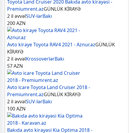
Toyota Land Cruiser 2020 Bakıda avto kirayəsi -
Premiumrent.az
GÜNLÜK KİRAYƏ
2 il əvvəl
SUV-lər
Bakı
200
AZN
Avto kiraye Toyota RAV4 2021 - Aznur.az
GÜNLÜK
KİRAYƏ
2 il əvvəl
Krossoverlər
Bakı
57
AZN
Avto icare Toyota Land Cruiser 2018 -
Premiumrent.az
GÜNLÜK KİRAYƏ
2 il əvvəl
SUV-lər
Bakı
100
AZN
Bakıda avto kirayəsi Kia Optima 2018 -