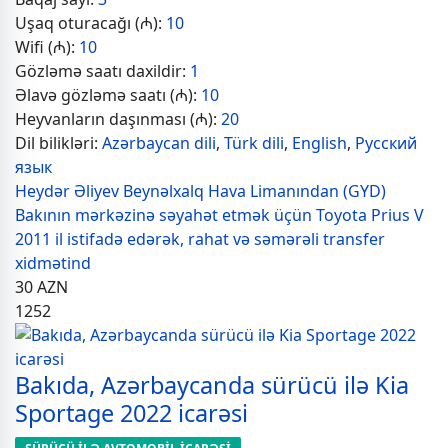
Uşaq oturacağı (₼):
10
Wifi (₼):
10
Gözləmə saatı daxildir:
1
Əlavə gözləmə saatı (₼):
10
Heyvanların daşınması (₼):
20
Dil bilikləri:
Azərbaycan dili
,
Türk dili
,
English
,
Русский
язык
Heydər Əliyev Beynəlxalq Hava Limanından (GYD)
Bakının mərkəzinə səyahət etmək üçün Toyota Prius V
2011 il istifadə edərək, rahat və səmərəli transfer
xidmətind
30
AZN
1252
Bakıda, Azərbaycanda sürücü ilə Kia
Sportage 2022 icarəsi