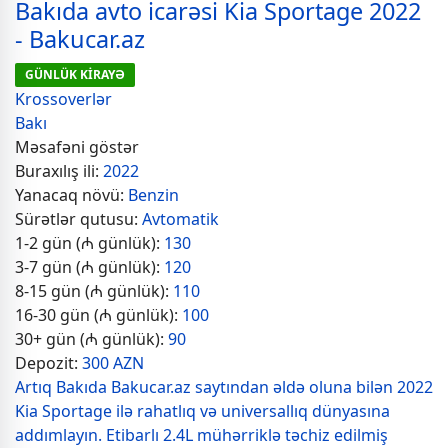
Bakıda avto icarəsi Kia Sportage 2022
- Bakucar.az
GÜNLÜK KİRAYƏ
Krossoverlər
Bakı
Məsafəni göstər
Buraxılış ili:
2022
Yanacaq növü:
Benzin
Sürətlər qutusu:
Avtomatik
1-2 gün (₼ günlük):
130
3-7 gün (₼ günlük):
120
8-15 gün (₼ günlük):
110
16-30 gün (₼ günlük):
100
30+ gün (₼ günlük):
90
Depozit:
300 AZN
Artıq Bakıda Bakucar.az saytından əldə oluna bilən 2022
Kia Sportage ilə rahatlıq və universallıq dünyasına
addımlayın. Etibarlı 2.4L mühərriklə təchiz edilmiş