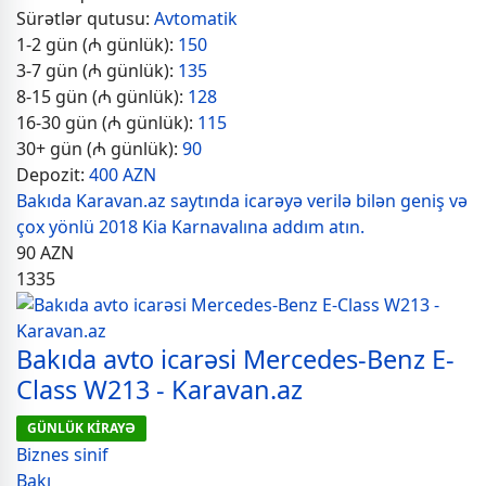
Sürətlər qutusu:
Avtomatik
1-2 gün (₼ günlük):
150
3-7 gün (₼ günlük):
135
8-15 gün (₼ günlük):
128
16-30 gün (₼ günlük):
115
30+ gün (₼ günlük):
90
Depozit:
400 AZN
Bakıda Karavan.az saytında icarəyə verilə bilən geniş və
çox yönlü 2018 Kia Karnavalına addım atın.
90
AZN
1335
Bakıda avto icarəsi Mercedes-Benz E-
Class W213 - Karavan.az
GÜNLÜK KİRAYƏ
Biznes sinif
Bakı