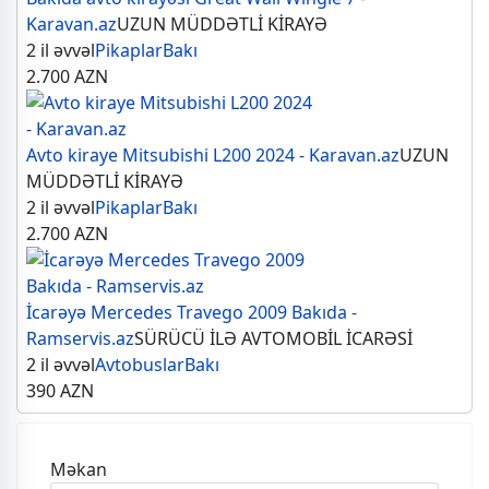
Karavan.az
UZUN MÜDDƏTLİ KİRAYƏ
2 il əvvəl
Pikaplar
Bakı
2.700
AZN
Avto kiraye Mitsubishi L200 2024 - Karavan.az
UZUN
MÜDDƏTLİ KİRAYƏ
2 il əvvəl
Pikaplar
Bakı
2.700
AZN
İcarəyə Mercedes Travego 2009 Bakıda -
Ramservis.az
SÜRÜCÜ İLƏ AVTOMOBİL İCARƏSİ
2 il əvvəl
Avtobuslar
Bakı
390
AZN
Məkan