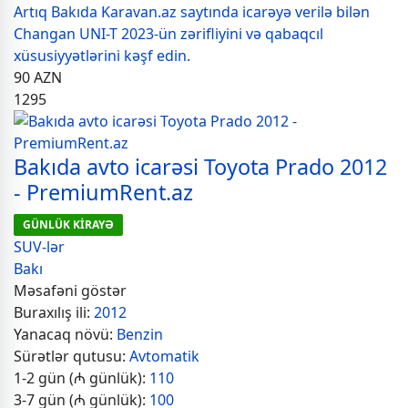
Artıq Bakıda Karavan.az saytında icarəyə verilə bilən
Changan UNI-T 2023-ün zərifliyini və qabaqcıl
xüsusiyyətlərini kəşf edin.
90
AZN
1295
Bakıda avto icarəsi Toyota Prado 2012
- PremiumRent.az
GÜNLÜK KİRAYƏ
SUV-lər
Bakı
Məsafəni göstər
Buraxılış ili:
2012
Yanacaq növü:
Benzin
Sürətlər qutusu:
Avtomatik
1-2 gün (₼ günlük):
110
3-7 gün (₼ günlük):
100