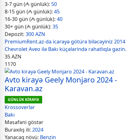
3-7 gün (₼ günlük):
50
8-15 gün (₼ günlük):
45
16-30 gün (₼ günlük):
40
30+ gün (₼ günlük):
35
Depozit:
300 AZN
PremiumRent.az-da icarəyə götürə biləcəyiniz 2014
Chevrolet Aveo ilə Bakı küçələrində rahatlıqla gəzin.
35
AZN
1170
Avto kirayə Geely Monjaro 2024 -
Karavan.az
GÜNLÜK KİRAYƏ
Krossoverlər
Bakı
Məsafəni göstər
Buraxılış ili:
2024
Yanacaq növü:
Benzin