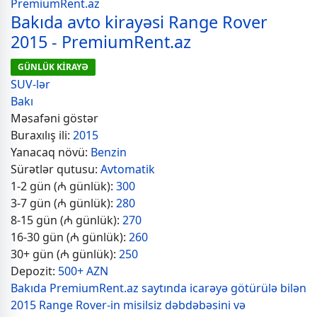
Bakıda avto kirayəsi Range Rover
2015 - PremiumRent.az
GÜNLÜK KİRAYƏ
SUV-lər
Bakı
Məsafəni göstər
Buraxılış ili:
2015
Yanacaq növü:
Benzin
Sürətlər qutusu:
Avtomatik
1-2 gün (₼ günlük):
300
3-7 gün (₼ günlük):
280
8-15 gün (₼ günlük):
270
16-30 gün (₼ günlük):
260
30+ gün (₼ günlük):
250
Depozit:
500+ AZN
Bakıda PremiumRent.az saytında icarəyə götürülə bilən
2015 Range Rover-in misilsiz dəbdəbəsini və