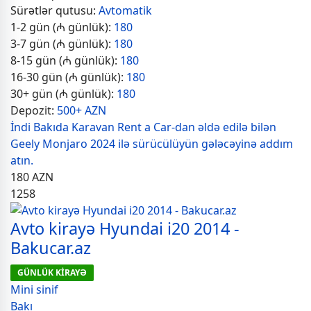
Sürətlər qutusu:
Avtomatik
1-2 gün (₼ günlük):
180
3-7 gün (₼ günlük):
180
8-15 gün (₼ günlük):
180
16-30 gün (₼ günlük):
180
30+ gün (₼ günlük):
180
Depozit:
500+ AZN
İndi Bakıda Karavan Rent a Car-dan əldə edilə bilən
Geely Monjaro 2024 ilə sürücülüyün gələcəyinə addım
atın.
180
AZN
1258
Avto kirayə Hyundai i20 2014 -
Bakucar.az
GÜNLÜK KİRAYƏ
Mini sinif
Bakı