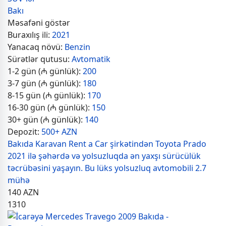
Bakı
Məsafəni göstər
Buraxılış ili:
2021
Yanacaq növü:
Benzin
Sürətlər qutusu:
Avtomatik
1-2 gün (₼ günlük):
200
3-7 gün (₼ günlük):
180
8-15 gün (₼ günlük):
170
16-30 gün (₼ günlük):
150
30+ gün (₼ günlük):
140
Depozit:
500+ AZN
Bakıda Karavan Rent a Car şirkətindən Toyota Prado
2021 ilə şəhərdə və yolsuzluqda ən yaxşı sürücülük
təcrübəsini yaşayın. Bu lüks yolsuzluq avtomobili 2.7
mühə
140
AZN
1310