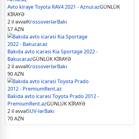
Avto kiraye Toyota RAV4 2021 - Aznur.az
GÜNLÜK
KİRAYƏ
2 il əvvəl
Krossoverlər
Bakı
57
AZN
Bakıda avto icarəsi Kia Sportage 2022 -
Bakucar.az
GÜNLÜK KİRAYƏ
2 il əvvəl
Krossoverlər
Bakı
90
AZN
Bakıda avto icarəsi Toyota Prado 2012 -
PremiumRent.az
GÜNLÜK KİRAYƏ
2 il əvvəl
SUV-lər
Bakı
70
AZN