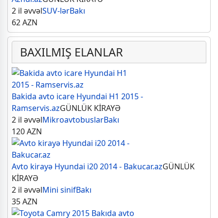
2 il əvvəl
SUV-lər
Bakı
62
AZN
BAXILMIŞ ELANLAR
Bakida avto icare Hyundai H1 2015 -
Ramservis.az
GÜNLÜK KİRAYƏ
2 il əvvəl
Mikroavtobuslar
Bakı
120
AZN
Avto kirayə Hyundai i20 2014 - Bakucar.az
GÜNLÜK
KİRAYƏ
2 il əvvəl
Mini sinif
Bakı
35
AZN