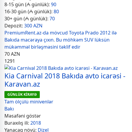
8-15 gün (₼ günlük):
90
16-30 gün (₼ günlük):
80
30+ gün (₼ günlük):
70
Depozit:
300 AZN
PremiumRent.az-da mövcud Toyota Prado 2012 ilə
Bakıda macəraya çıxın. Bu möhkəm SUV lüksün
mükəmməl birləşməsini təklif edir
70
AZN
1291
Kia Carnival 2018 Bakıda avto icarəsi -
Karavan.az
GÜNLÜK KİRAYƏ
Tam ölçülü minivenlər
Bakı
Məsafəni göstər
Buraxılış ili:
2018
Yanacaq növü:
Dizel