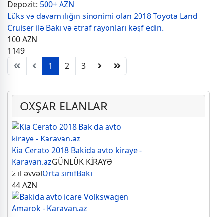
Depozit:
500+ AZN
Lüks və davamlılığın sinonimi olan 2018 Toyota Land
Cruiser ilə Bakı və ətraf rayonları kəşf edin.
100
AZN
1149
1
2
3
OXŞAR ELANLAR
Kia Cerato 2018 Bakida avto kiraye -
Karavan.az
GÜNLÜK KİRAYƏ
2 il əvvəl
Orta sinif
Bakı
44
AZN