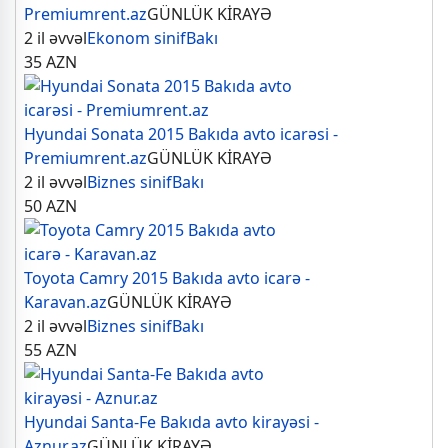
Premiumrent.az
GÜNLÜK KİRAYƏ
2 il əvvəl
Ekonom sinif
Bakı
35
AZN
Hyundai Sonata 2015 Bakıda avto icarəsi -
Premiumrent.az
GÜNLÜK KİRAYƏ
2 il əvvəl
Biznes sinif
Bakı
50
AZN
Toyota Camry 2015 Bakıda avto icarə -
Karavan.az
GÜNLÜK KİRAYƏ
2 il əvvəl
Biznes sinif
Bakı
55
AZN
Hyundai Santa-Fe Bakıda avto kirayəsi -
Aznur.az
GÜNLÜK KİRAYƏ