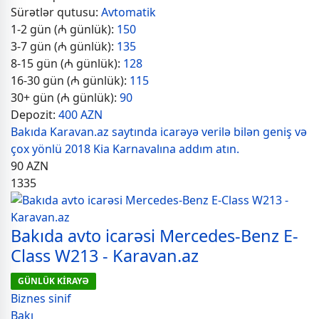
Sürətlər qutusu:
Avtomatik
1-2 gün (₼ günlük):
150
3-7 gün (₼ günlük):
135
8-15 gün (₼ günlük):
128
16-30 gün (₼ günlük):
115
30+ gün (₼ günlük):
90
Depozit:
400 AZN
Bakıda Karavan.az saytında icarəyə verilə bilən geniş və
çox yönlü 2018 Kia Karnavalına addım atın.
90
AZN
1335
Bakıda avto icarəsi Mercedes-Benz E-
Class W213 - Karavan.az
GÜNLÜK KİRAYƏ
Biznes sinif
Bakı