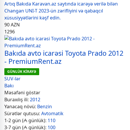
Artıq Bakıda Karavan.az saytında icarəyə verilə bilən
Changan UNI-T 2023-ün zərifliyini və qabaqcıl
xüsusiyyətlərini kəşf edin.
90
AZN
1296
Bakıda avto icarəsi Toyota Prado 2012
- PremiumRent.az
GÜNLÜK KİRAYƏ
SUV-lər
Bakı
Məsafəni göstər
Buraxılış ili:
2012
Yanacaq növü:
Benzin
Sürətlər qutusu:
Avtomatik
1-2 gün (₼ günlük):
110
3-7 gün (₼ günlük):
100