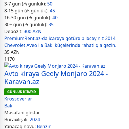
3-7 gün (₼ günlük):
50
8-15 gün (₼ günlük):
45
16-30 gün (₼ günlük):
40
30+ gün (₼ günlük):
35
Depozit:
300 AZN
PremiumRent.az-da icarəyə götürə biləcəyiniz 2014
Chevrolet Aveo ilə Bakı küçələrində rahatlıqla gəzin.
35
AZN
1170
Avto kirayə Geely Monjaro 2024 -
Karavan.az
GÜNLÜK KİRAYƏ
Krossoverlər
Bakı
Məsafəni göstər
Buraxılış ili:
2024
Yanacaq növü:
Benzin