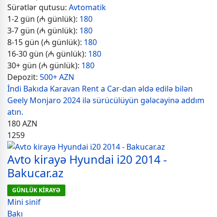
Sürətlər qutusu:
Avtomatik
1-2 gün (₼ günlük):
180
3-7 gün (₼ günlük):
180
8-15 gün (₼ günlük):
180
16-30 gün (₼ günlük):
180
30+ gün (₼ günlük):
180
Depozit:
500+ AZN
İndi Bakıda Karavan Rent a Car-dan əldə edilə bilən
Geely Monjaro 2024 ilə sürücülüyün gələcəyinə addım
atın.
180
AZN
1259
Avto kirayə Hyundai i20 2014 -
Bakucar.az
GÜNLÜK KİRAYƏ
Mini sinif
Bakı