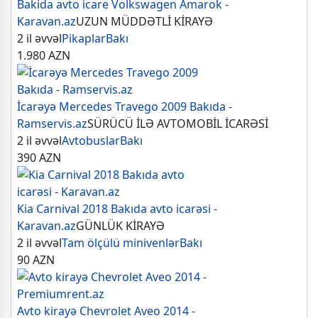
Bakida avto icare Volkswagen Amarok -
Karavan.az
UZUN MÜDDƏTLİ KİRAYƏ
2 il əvvəl
Pikaplar
Bakı
1.980
AZN
İcarəyə Mercedes Travego 2009 Bakıda -
Ramservis.az
SÜRÜCÜ İLƏ AVTOMOBİL İCARƏSİ
2 il əvvəl
Avtobuslar
Bakı
390
AZN
Kia Carnival 2018 Bakıda avto icarəsi -
Karavan.az
GÜNLÜK KİRAYƏ
2 il əvvəl
Tam ölçülü minivenlər
Bakı
90
AZN
Avto kirayə Chevrolet Aveo 2014 -