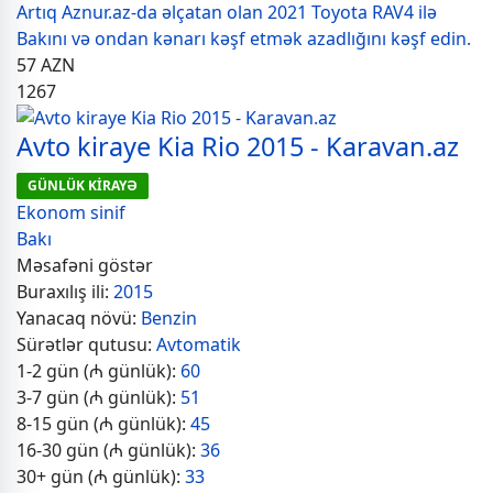
Artıq Aznur.az-da əlçatan olan 2021 Toyota RAV4 ilə
Bakını və ondan kənarı kəşf etmək azadlığını kəşf edin.
57
AZN
1267
Avto kiraye Kia Rio 2015 - Karavan.az
GÜNLÜK KİRAYƏ
Ekonom sinif
Bakı
Məsafəni göstər
Buraxılış ili:
2015
Yanacaq növü:
Benzin
Sürətlər qutusu:
Avtomatik
1-2 gün (₼ günlük):
60
3-7 gün (₼ günlük):
51
8-15 gün (₼ günlük):
45
16-30 gün (₼ günlük):
36
30+ gün (₼ günlük):
33