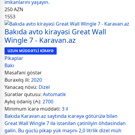
imkanlarını yaşayın.
250
AZN
1553
Bakıda avto kirayəsi Great Wall
Wingle 7 - Karavan.az
UZUN MÜDDƏTLİ KİRAYƏ
Pikaplar
Bakı
Məsafəni göstər
Buraxılış ili:
2020
Yanacaq növü:
Dizel
Sürətlər qutusu:
Avtomatik
Aylıq ödəniş (₼):
2700
Minimum icarə müddəti:
3 il
Bakıda Karavan.az saytında icarəyə götürülə bilən
Great Wall Wingle 7 ilə istənilən çətinliyin öhdəsindən
gəlin. Bu güclü pikap yük maşını 2,0 litrlik dizel müh