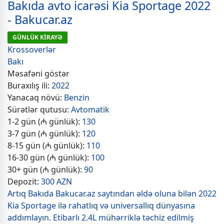
Bakıda avto icarəsi Kia Sportage 2022
- Bakucar.az
GÜNLÜK KİRAYƏ
Krossoverlər
Bakı
Məsafəni göstər
Buraxılış ili:
2022
Yanacaq növü:
Benzin
Sürətlər qutusu:
Avtomatik
1-2 gün (₼ günlük):
130
3-7 gün (₼ günlük):
120
8-15 gün (₼ günlük):
110
16-30 gün (₼ günlük):
100
30+ gün (₼ günlük):
90
Depozit:
300 AZN
Artıq Bakıda Bakucar.az saytından əldə oluna bilən 2022
Kia Sportage ilə rahatlıq və universallıq dünyasına
addımlayın. Etibarlı 2.4L mühərriklə təchiz edilmiş