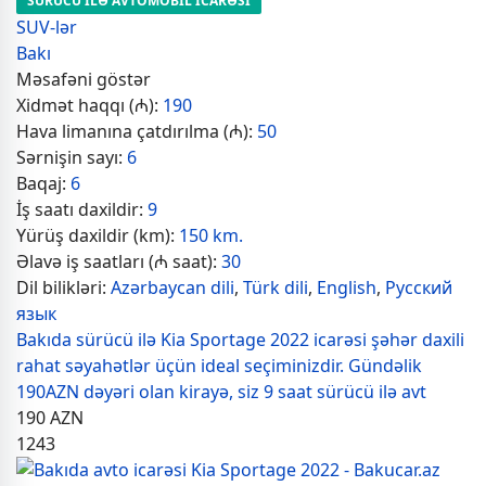
SÜRÜCÜ İLƏ AVTOMOBİL İCARƏSİ
SUV-lər
Bakı
Məsafəni göstər
Xidmət haqqı (₼):
190
Hava limanına çatdırılma (₼):
50
Sərnişin sayı:
6
Baqaj:
6
İş saatı daxildir:
9
Yürüş daxildir (km):
150 km.
Əlavə iş saatları (₼ saat):
30
Dil bilikləri:
Azərbaycan dili
,
Türk dili
,
English
,
Русский
язык
Bakıda sürücü ilə Kia Sportage 2022 icarəsi şəhər daxili
rahat səyahətlər üçün ideal seçiminizdir. Gündəlik
190AZN dəyəri olan kirayə, siz 9 saat sürücü ilə avt
190
AZN
1243