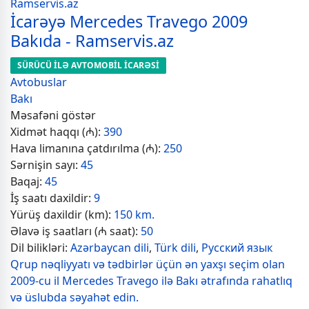
İcarəyə Mercedes Travego 2009
Bakıda - Ramservis.az
SÜRÜCÜ İLƏ AVTOMOBİL İCARƏSİ
Avtobuslar
Bakı
Məsafəni göstər
Xidmət haqqı (₼):
390
Hava limanına çatdırılma (₼):
250
Sərnişin sayı:
45
Baqaj:
45
İş saatı daxildir:
9
Yürüş daxildir (km):
150 km.
Əlavə iş saatları (₼ saat):
50
Dil bilikləri:
Azərbaycan dili
,
Türk dili
,
Русский язык
Qrup nəqliyyatı və tədbirlər üçün ən yaxşı seçim olan
2009-cu il Mercedes Travego ilə Bakı ətrafında rahatlıq
və üslubda səyahət edin.