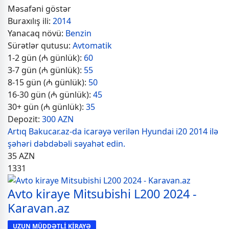
Məsafəni göstər
Buraxılış ili:
2014
Yanacaq növü:
Benzin
Sürətlər qutusu:
Avtomatik
1-2 gün (₼ günlük):
60
3-7 gün (₼ günlük):
55
8-15 gün (₼ günlük):
50
16-30 gün (₼ günlük):
45
30+ gün (₼ günlük):
35
Depozit:
300 AZN
Artıq Bakucar.az-da icarəyə verilən Hyundai i20 2014 ilə
şəhəri dəbdəbəli səyahət edin.
35
AZN
1331
Avto kiraye Mitsubishi L200 2024 -
Karavan.az
UZUN MÜDDƏTLİ KİRAYƏ