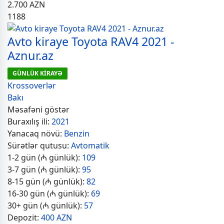
2.700
AZN
1188
Avto kiraye Toyota RAV4 2021 -
Aznur.az
GÜNLÜK KİRAYƏ
Krossoverlər
Bakı
Məsafəni göstər
Buraxılış ili:
2021
Yanacaq növü:
Benzin
Sürətlər qutusu:
Avtomatik
1-2 gün (₼ günlük):
109
3-7 gün (₼ günlük):
95
8-15 gün (₼ günlük):
82
16-30 gün (₼ günlük):
69
30+ gün (₼ günlük):
57
Depozit:
400 AZN