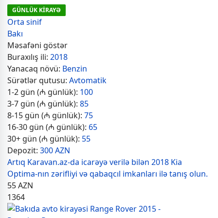
GÜNLÜK KİRAYƏ
Orta sinif
Bakı
Məsafəni göstər
Buraxılış ili:
2018
Yanacaq növü:
Benzin
Sürətlər qutusu:
Avtomatik
1-2 gün (₼ günlük):
100
3-7 gün (₼ günlük):
85
8-15 gün (₼ günlük):
75
16-30 gün (₼ günlük):
65
30+ gün (₼ günlük):
55
Depozit:
300 AZN
Artıq Karavan.az-da icarəyə verilə bilən 2018 Kia
Optima-nın zərifliyi və qabaqcıl imkanları ilə tanış olun.
55
AZN
1364