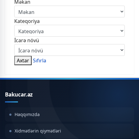
Məkan
Kateqoriya
İcarə növü
Axtar
Sıfırla
Bakucar.az
Haqqımızda
Xidmətlərin qiymətləri