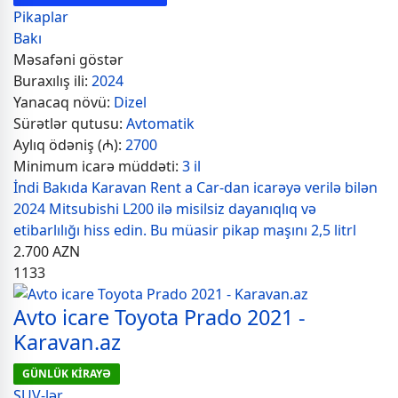
Pikaplar
Bakı
Məsafəni göstər
Buraxılış ili:
2024
Yanacaq növü:
Dizel
Sürətlər qutusu:
Avtomatik
Aylıq ödəniş (₼):
2700
Minimum icarə müddəti:
3 il
İndi Bakıda Karavan Rent a Car-dan icarəyə verilə bilən
2024 Mitsubishi L200 ilə misilsiz dayanıqlıq və
etibarlılığı hiss edin. Bu müasir pikap maşını 2,5 litrl
2.700
AZN
1133
Avto icare Toyota Prado 2021 -
Karavan.az
GÜNLÜK KİRAYƏ
SUV-lər