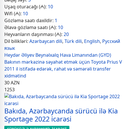
Uşaq oturacağı (₼):
10
Wifi (₼):
10
Gözləmə saatı daxildir:
1
Əlavə gözləmə saatı (₼):
10
Heyvanların daşınması (₼):
20
Dil bilikləri:
Azərbaycan dili
,
Türk dili
,
English
,
Русский
язык
Heydər Əliyev Beynəlxalq Hava Limanından (GYD)
Bakının mərkəzinə səyahət etmək üçün Toyota Prius V
2011 il istifadə edərək, rahat və səmərəli transfer
xidmətind
30
AZN
1253
Bakıda, Azərbaycanda sürücü ilə Kia
Sportage 2022 icarəsi