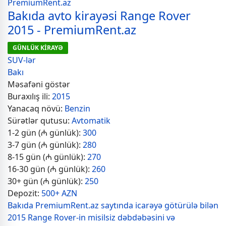
Bakıda avto kirayəsi Range Rover
2015 - PremiumRent.az
GÜNLÜK KİRAYƏ
SUV-lər
Bakı
Məsafəni göstər
Buraxılış ili:
2015
Yanacaq növü:
Benzin
Sürətlər qutusu:
Avtomatik
1-2 gün (₼ günlük):
300
3-7 gün (₼ günlük):
280
8-15 gün (₼ günlük):
270
16-30 gün (₼ günlük):
260
30+ gün (₼ günlük):
250
Depozit:
500+ AZN
Bakıda PremiumRent.az saytında icarəyə götürülə bilən
2015 Range Rover-in misilsiz dəbdəbəsini və