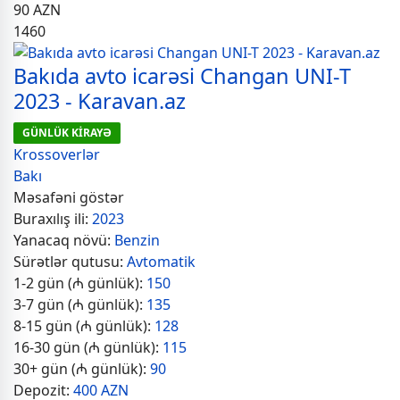
90
AZN
1460
Bakıda avto icarəsi Changan UNI-T
2023 - Karavan.az
GÜNLÜK KİRAYƏ
Krossoverlər
Bakı
Məsafəni göstər
Buraxılış ili:
2023
Yanacaq növü:
Benzin
Sürətlər qutusu:
Avtomatik
1-2 gün (₼ günlük):
150
3-7 gün (₼ günlük):
135
8-15 gün (₼ günlük):
128
16-30 gün (₼ günlük):
115
30+ gün (₼ günlük):
90
Depozit:
400 AZN