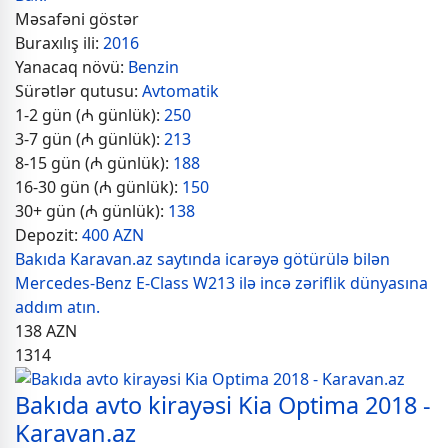
Məsafəni göstər
Buraxılış ili:
2016
Yanacaq növü:
Benzin
Sürətlər qutusu:
Avtomatik
1-2 gün (₼ günlük):
250
3-7 gün (₼ günlük):
213
8-15 gün (₼ günlük):
188
16-30 gün (₼ günlük):
150
30+ gün (₼ günlük):
138
Depozit:
400 AZN
Bakıda Karavan.az saytında icarəyə götürülə bilən
Mercedes-Benz E-Class W213 ilə incə zəriflik dünyasına
addım atın.
138
AZN
1314
Bakıda avto kirayəsi Kia Optima 2018 -
Karavan.az