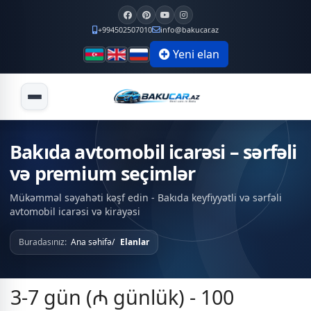
+994502507010
info@bakucar.az
Yeni elan
Bakıda avtomobil icarəsi – sərfəli
və premium seçimlər
Mükəmməl səyahəti kəşf edin - Bakıda keyfiyyətli və sərfəli
avtomobil icarəsi və kirayəsi
Buradasınız:
Ana səhifə
Elanlar
3-7 gün (₼ günlük) - 100