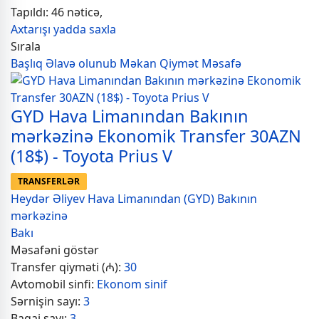
Tapıldı: 46 nəticə,
Axtarışı yadda saxla
Sırala
Başlıq
Əlavə olunub
Məkan
Qiymət
Məsafə
GYD Hava Limanından Bakının
mərkəzinə Ekonomik Transfer 30AZN
(18$) - Toyota Prius V
TRANSFERLƏR
Heydər Əliyev Hava Limanından (GYD) Bakının
mərkəzinə
Bakı
Məsafəni göstər
Transfer qiyməti (₼):
30
Avtomobil sinfi:
Ekonom sinif
Sərnişin sayı:
3
Baqaj sayı:
3