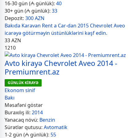
16-30 gün (₼ günlük):
40
30+ gün (₼ günlük):
33
Depozit:
300 AZN
Bakıda Karavan Rent a Car-dan 2015 Chevrolet Aveo
icarəyə götürməyin üstünlüklərini kəşf edin.
33
AZN
1210
Avto kirayə Chevrolet Aveo 2014 -
Premiumrent.az
GÜNLÜK KİRAYƏ
Ekonom sinif
Bakı
Məsafəni göstər
Buraxılış ili:
2014
Yanacaq növü:
Benzin
Sürətlər qutusu:
Avtomatik
1-2 gün (₼ günlük):
55