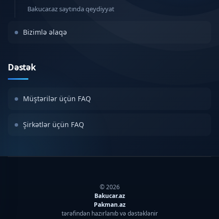
Bakucar.az saytında qeydiyyat
Bizimlə əlaqə
Dəstək
Müştərilər üçün FAQ
Şirkətlər üçün FAQ
© 2026
Bakucar.az
Pakman.az
tərəfindən hazırlanıb və dəstəklənir