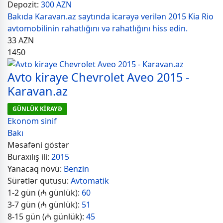
Depozit:
300 AZN
Bakıda Karavan.az saytında icarəyə verilən 2015 Kia Rio
avtomobilinin rahatlığını və rahatlığını hiss edin.
33
AZN
1450
Avto kiraye Chevrolet Aveo 2015 -
Karavan.az
GÜNLÜK KİRAYƏ
Ekonom sinif
Bakı
Məsafəni göstər
Buraxılış ili:
2015
Yanacaq növü:
Benzin
Sürətlər qutusu:
Avtomatik
1-2 gün (₼ günlük):
60
3-7 gün (₼ günlük):
51
8-15 gün (₼ günlük):
45