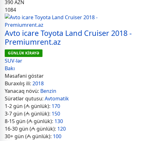
390
AZN
1084
Avto icare Toyota Land Cruiser 2018 -
Premiumrent.az
GÜNLÜK KİRAYƏ
SUV-lər
Bakı
Məsafəni göstər
Buraxılış ili:
2018
Yanacaq növü:
Benzin
Sürətlər qutusu:
Avtomatik
1-2 gün (₼ günlük):
170
3-7 gün (₼ günlük):
150
8-15 gün (₼ günlük):
130
16-30 gün (₼ günlük):
120
30+ gün (₼ günlük):
100