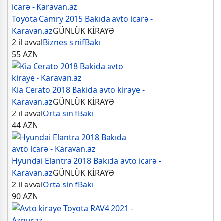
Toyota Camry 2015 Bakıda avto icarə -
Karavan.az
GÜNLÜK KİRAYƏ
2 il əvvəl
Biznes sinif
Bakı
55
AZN
Kia Cerato 2018 Bakida avto kiraye -
Karavan.az
GÜNLÜK KİRAYƏ
2 il əvvəl
Orta sinif
Bakı
44
AZN
Hyundai Elantra 2018 Bakıda avto icarə -
Karavan.az
GÜNLÜK KİRAYƏ
2 il əvvəl
Orta sinif
Bakı
90
AZN