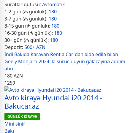
Sürətlər qutusu:
Avtomatik
1-2 gün (₼ günlük):
180
3-7 gün (₼ günlük):
180
8-15 gün (₼ günlük):
180
16-30 gün (₼ günlük):
180
30+ gün (₼ günlük):
180
Depozit:
500+ AZN
İndi Bakıda Karavan Rent a Car-dan əldə edilə bilən
Geely Monjaro 2024 ilə sürücülüyün gələcəyinə addım
atın.
180
AZN
1259
Avto kirayə Hyundai i20 2014 -
Bakucar.az
GÜNLÜK KİRAYƏ
Mini sinif
Bakı