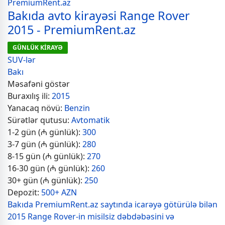
Bakıda avto kirayəsi Range Rover
2015 - PremiumRent.az
GÜNLÜK KİRAYƏ
SUV-lər
Bakı
Məsafəni göstər
Buraxılış ili:
2015
Yanacaq növü:
Benzin
Sürətlər qutusu:
Avtomatik
1-2 gün (₼ günlük):
300
3-7 gün (₼ günlük):
280
8-15 gün (₼ günlük):
270
16-30 gün (₼ günlük):
260
30+ gün (₼ günlük):
250
Depozit:
500+ AZN
Bakıda PremiumRent.az saytında icarəyə götürülə bilən
2015 Range Rover-in misilsiz dəbdəbəsini və