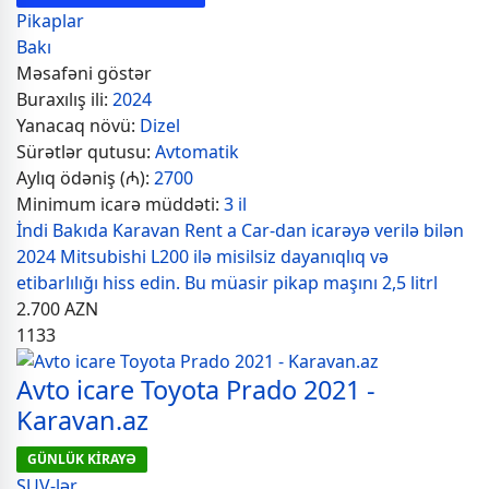
Pikaplar
Bakı
Məsafəni göstər
Buraxılış ili:
2024
Yanacaq növü:
Dizel
Sürətlər qutusu:
Avtomatik
Aylıq ödəniş (₼):
2700
Minimum icarə müddəti:
3 il
İndi Bakıda Karavan Rent a Car-dan icarəyə verilə bilən
2024 Mitsubishi L200 ilə misilsiz dayanıqlıq və
etibarlılığı hiss edin. Bu müasir pikap maşını 2,5 litrl
2.700
AZN
1133
Avto icare Toyota Prado 2021 -
Karavan.az
GÜNLÜK KİRAYƏ
SUV-lər