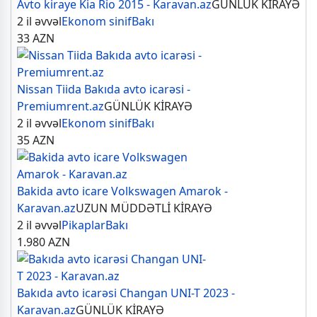
Avto kiraye Kia Rio 2015 - Karavan.az
GÜNLÜK KİRAYƏ
2 il əvvəl
Ekonom sinif
Bakı
33
AZN
Nissan Tiida Bakıda avto icarəsi -
Premiumrent.az
GÜNLÜK KİRAYƏ
2 il əvvəl
Ekonom sinif
Bakı
35
AZN
Bakida avto icare Volkswagen Amarok -
Karavan.az
UZUN MÜDDƏTLİ KİRAYƏ
2 il əvvəl
Pikaplar
Bakı
1.980
AZN
Bakıda avto icarəsi Changan UNI-T 2023 -
Karavan.az
GÜNLÜK KİRAYƏ