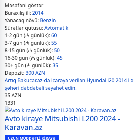
Məsafəni göstər
Buraxılış ili:
2014
Yanacaq növü:
Benzin
Sürətlər qutusu:
Avtomatik
1-2 gün (₼ günlük):
60
3-7 gün (₼ günlük):
55
8-15 gün (₼ günlük):
50
16-30 gün (₼ günlük):
45
30+ gün (₼ günlük):
35
Depozit:
300 AZN
Artıq Bakucar.az-da icarəyə verilən Hyundai i20 2014 ilə
şəhəri dəbdəbəli səyahət edin.
35
AZN
1331
Avto kiraye Mitsubishi L200 2024 -
Karavan.az
UZUN MÜDDƏTLİ KİRAYƏ