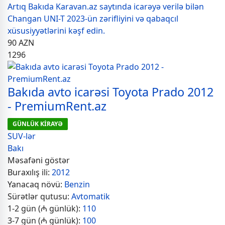
Artıq Bakıda Karavan.az saytında icarəyə verilə bilən
Changan UNI-T 2023-ün zərifliyini və qabaqcıl
xüsusiyyətlərini kəşf edin.
90
AZN
1296
Bakıda avto icarəsi Toyota Prado 2012
- PremiumRent.az
GÜNLÜK KİRAYƏ
SUV-lər
Bakı
Məsafəni göstər
Buraxılış ili:
2012
Yanacaq növü:
Benzin
Sürətlər qutusu:
Avtomatik
1-2 gün (₼ günlük):
110
3-7 gün (₼ günlük):
100