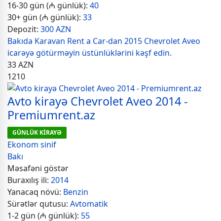
16-30 gün (₼ günlük):
40
30+ gün (₼ günlük):
33
Depozit:
300 AZN
Bakıda Karavan Rent a Car-dan 2015 Chevrolet Aveo
icarəyə götürməyin üstünlüklərini kəşf edin.
33
AZN
1210
Avto kirayə Chevrolet Aveo 2014 -
Premiumrent.az
GÜNLÜK KİRAYƏ
Ekonom sinif
Bakı
Məsafəni göstər
Buraxılış ili:
2014
Yanacaq növü:
Benzin
Sürətlər qutusu:
Avtomatik
1-2 gün (₼ günlük):
55