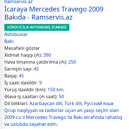
İcarəyə Mercedes Travego 2009
Bakıda - Ramservis.az
SÜRÜCÜ İLƏ AVTOMOBİL İCARƏSİ
Avtobuslar
Bakı
Məsafəni göstər
Xidmət haqqı (₼):
390
Hava limanına çatdırılma (₼):
250
Sərnişin sayı:
45
Baqaj:
45
İş saatı daxildir:
9
Yürüş daxildir (km):
150 km.
Əlavə iş saatları (₼ saat):
50
Dil bilikləri:
Azərbaycan dili
,
Türk dili
,
Русский язык
Qrup nəqliyyatı və tədbirlər üçün ən yaxşı seçim olan
2009-cu il Mercedes Travego ilə Bakı ətrafında rahatlıq
və üslubda səyahət edin.