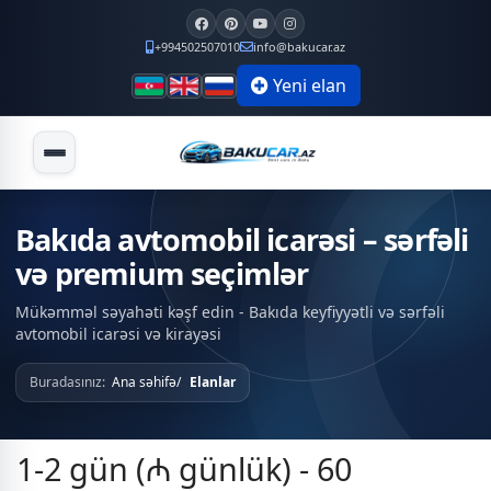
+994502507010
info@bakucar.az
Yeni elan
Bakıda avtomobil icarəsi – sərfəli
və premium seçimlər
Mükəmməl səyahəti kəşf edin - Bakıda keyfiyyətli və sərfəli
avtomobil icarəsi və kirayəsi
Buradasınız:
Ana səhifə
Elanlar
1-2 gün (₼ günlük) - 60