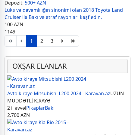
Depozit:
500+ AZN
Lüks və davamlılığın sinonimi olan 2018 Toyota Land
Cruiser ilə Bakı və ətraf rayonları kəşf edin.
100
AZN
1149
1
2
3
OXŞAR ELANLAR
Avto kiraye Mitsubishi L200 2024 - Karavan.az
UZUN
MÜDDƏTLİ KİRAYƏ
2 il əvvəl
Pikaplar
Bakı
2.700
AZN