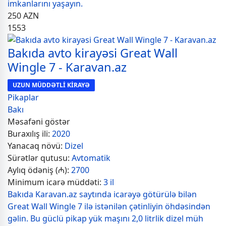
imkanlarını yaşayın.
250
AZN
1553
Bakıda avto kirayəsi Great Wall
Wingle 7 - Karavan.az
UZUN MÜDDƏTLİ KİRAYƏ
Pikaplar
Bakı
Məsafəni göstər
Buraxılış ili:
2020
Yanacaq növü:
Dizel
Sürətlər qutusu:
Avtomatik
Aylıq ödəniş (₼):
2700
Minimum icarə müddəti:
3 il
Bakıda Karavan.az saytında icarəyə götürülə bilən
Great Wall Wingle 7 ilə istənilən çətinliyin öhdəsindən
gəlin. Bu güclü pikap yük maşını 2,0 litrlik dizel müh