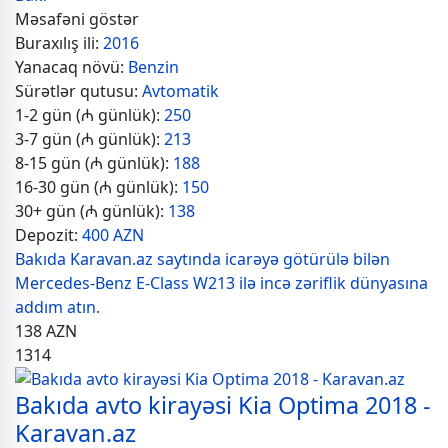
Məsafəni göstər
Buraxılış ili:
2016
Yanacaq növü:
Benzin
Sürətlər qutusu:
Avtomatik
1-2 gün (₼ günlük):
250
3-7 gün (₼ günlük):
213
8-15 gün (₼ günlük):
188
16-30 gün (₼ günlük):
150
30+ gün (₼ günlük):
138
Depozit:
400 AZN
Bakıda Karavan.az saytında icarəyə götürülə bilən
Mercedes-Benz E-Class W213 ilə incə zəriflik dünyasına
addım atın.
138
AZN
1314
Bakıda avto kirayəsi Kia Optima 2018 -
Karavan.az