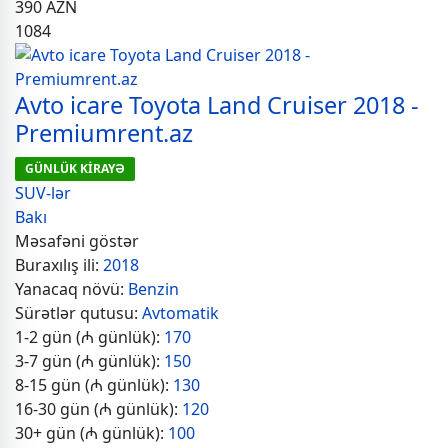
390
AZN
1084
Avto icare Toyota Land Cruiser 2018 -
Premiumrent.az
GÜNLÜK KİRAYƏ
SUV-lər
Bakı
Məsafəni göstər
Buraxılış ili:
2018
Yanacaq növü:
Benzin
Sürətlər qutusu:
Avtomatik
1-2 gün (₼ günlük):
170
3-7 gün (₼ günlük):
150
8-15 gün (₼ günlük):
130
16-30 gün (₼ günlük):
120
30+ gün (₼ günlük):
100