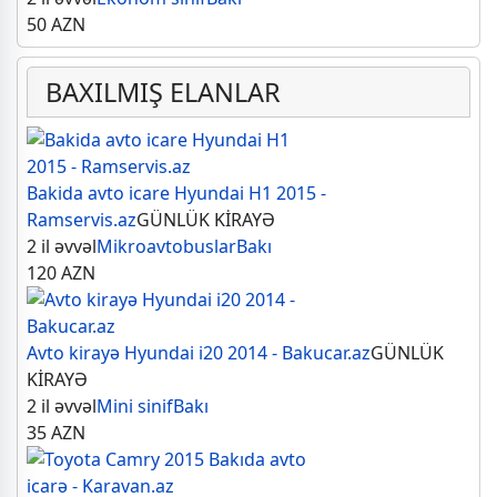
50
AZN
BAXILMIŞ ELANLAR
Bakida avto icare Hyundai H1 2015 -
Ramservis.az
GÜNLÜK KİRAYƏ
2 il əvvəl
Mikroavtobuslar
Bakı
120
AZN
Avto kirayə Hyundai i20 2014 - Bakucar.az
GÜNLÜK
KİRAYƏ
2 il əvvəl
Mini sinif
Bakı
35
AZN