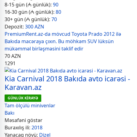
8-15 gün (₼ günlük):
90
16-30 gün (₼ günlük):
80
30+ gün (₼ günlük):
70
Depozit:
300 AZN
PremiumRent.az-da mövcud Toyota Prado 2012 ilə
Bakıda macəraya çıxın. Bu möhkəm SUV lüksün
mükəmməl birləşməsini təklif edir
70
AZN
1291
Kia Carnival 2018 Bakıda avto icarəsi -
Karavan.az
GÜNLÜK KİRAYƏ
Tam ölçülü minivenlər
Bakı
Məsafəni göstər
Buraxılış ili:
2018
Yanacaq növü:
Dizel