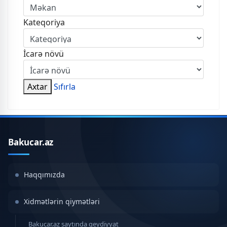
Kateqoriya
İcarə növü
Axtar
Sıfırla
Bakucar.az
Haqqımızda
Xidmətlərin qiymətləri
Bakucar.az saytında qeydiyyat