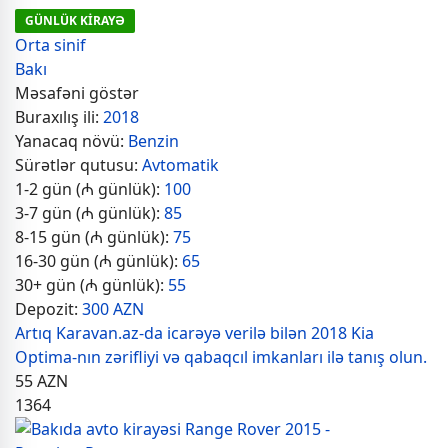
GÜNLÜK KİRAYƏ
Orta sinif
Bakı
Məsafəni göstər
Buraxılış ili:
2018
Yanacaq növü:
Benzin
Sürətlər qutusu:
Avtomatik
1-2 gün (₼ günlük):
100
3-7 gün (₼ günlük):
85
8-15 gün (₼ günlük):
75
16-30 gün (₼ günlük):
65
30+ gün (₼ günlük):
55
Depozit:
300 AZN
Artıq Karavan.az-da icarəyə verilə bilən 2018 Kia
Optima-nın zərifliyi və qabaqcıl imkanları ilə tanış olun.
55
AZN
1364