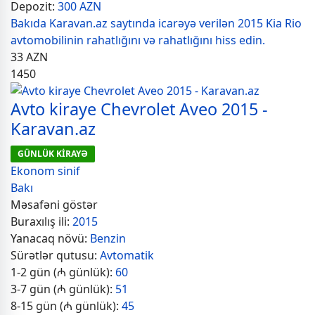
Depozit:
300 AZN
Bakıda Karavan.az saytında icarəyə verilən 2015 Kia Rio
avtomobilinin rahatlığını və rahatlığını hiss edin.
33
AZN
1450
Avto kiraye Chevrolet Aveo 2015 -
Karavan.az
GÜNLÜK KİRAYƏ
Ekonom sinif
Bakı
Məsafəni göstər
Buraxılış ili:
2015
Yanacaq növü:
Benzin
Sürətlər qutusu:
Avtomatik
1-2 gün (₼ günlük):
60
3-7 gün (₼ günlük):
51
8-15 gün (₼ günlük):
45