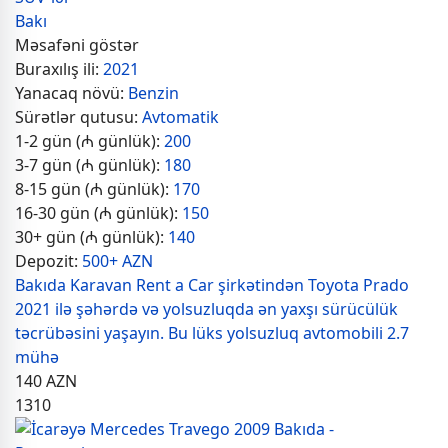
Bakı
Məsafəni göstər
Buraxılış ili:
2021
Yanacaq növü:
Benzin
Sürətlər qutusu:
Avtomatik
1-2 gün (₼ günlük):
200
3-7 gün (₼ günlük):
180
8-15 gün (₼ günlük):
170
16-30 gün (₼ günlük):
150
30+ gün (₼ günlük):
140
Depozit:
500+ AZN
Bakıda Karavan Rent a Car şirkətindən Toyota Prado
2021 ilə şəhərdə və yolsuzluqda ən yaxşı sürücülük
təcrübəsini yaşayın. Bu lüks yolsuzluq avtomobili 2.7
mühə
140
AZN
1310