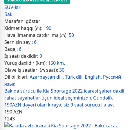
SÜRÜCÜ İLƏ AVTOMOBİL İCARƏSİ
SUV-lər
Bakı
Məsafəni göstər
Xidmət haqqı (₼):
190
Hava limanına çatdırılma (₼):
50
Sərnişin sayı:
6
Baqaj:
6
İş saatı daxildir:
9
Yürüş daxildir (km):
150 km.
Əlavə iş saatları (₼ saat):
30
Dil bilikləri:
Azərbaycan dili
,
Türk dili
,
English
,
Русский
язык
Bakıda sürücü ilə Kia Sportage 2022 icarəsi şəhər daxili
rahat səyahətlər üçün ideal seçiminizdir. Gündəlik
190AZN dəyəri olan kirayə, siz 9 saat sürücü ilə avt
190
AZN
1243