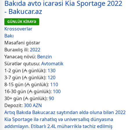
Bakıda avto icarəsi Kia Sportage 2022
- Bakucar.az
GÜNLÜK KİRAYƏ
Krossoverlər
Bakı
Məsafəni göstər
Buraxılış ili:
2022
Yanacaq növü:
Benzin
Sürətlər qutusu:
Avtomatik
1-2 gün (₼ günlük):
130
3-7 gün (₼ günlük):
120
8-15 gün (₼ günlük):
110
16-30 gün (₼ günlük):
100
30+ gün (₼ günlük):
90
Depozit:
300 AZN
Artıq Bakıda Bakucar.az saytından əldə oluna bilən 2022
Kia Sportage ilə rahatlıq və universallıq dünyasına
addımlayın. Etibarlı 2.4L mühərriklə təchiz edilmiş