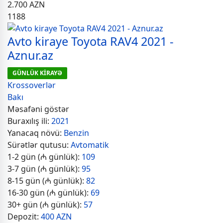
2.700
AZN
1188
Avto kiraye Toyota RAV4 2021 -
Aznur.az
GÜNLÜK KİRAYƏ
Krossoverlər
Bakı
Məsafəni göstər
Buraxılış ili:
2021
Yanacaq növü:
Benzin
Sürətlər qutusu:
Avtomatik
1-2 gün (₼ günlük):
109
3-7 gün (₼ günlük):
95
8-15 gün (₼ günlük):
82
16-30 gün (₼ günlük):
69
30+ gün (₼ günlük):
57
Depozit:
400 AZN