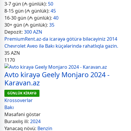
3-7 gün (₼ günlük):
50
8-15 gün (₼ günlük):
45
16-30 gün (₼ günlük):
40
30+ gün (₼ günlük):
35
Depozit:
300 AZN
PremiumRent.az-da icarəyə götürə biləcəyiniz 2014
Chevrolet Aveo ilə Bakı küçələrində rahatlıqla gəzin.
35
AZN
1170
Avto kirayə Geely Monjaro 2024 -
Karavan.az
GÜNLÜK KİRAYƏ
Krossoverlər
Bakı
Məsafəni göstər
Buraxılış ili:
2024
Yanacaq növü:
Benzin