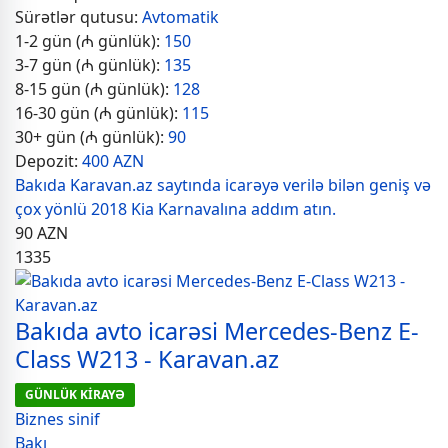
Sürətlər qutusu:
Avtomatik
1-2 gün (₼ günlük):
150
3-7 gün (₼ günlük):
135
8-15 gün (₼ günlük):
128
16-30 gün (₼ günlük):
115
30+ gün (₼ günlük):
90
Depozit:
400 AZN
Bakıda Karavan.az saytında icarəyə verilə bilən geniş və
çox yönlü 2018 Kia Karnavalına addım atın.
90
AZN
1335
Bakıda avto icarəsi Mercedes-Benz E-
Class W213 - Karavan.az
GÜNLÜK KİRAYƏ
Biznes sinif
Bakı