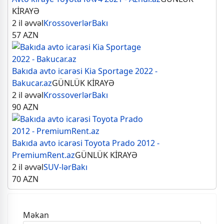
KİRAYƏ
2 il əvvəl
Krossoverlər
Bakı
57
AZN
Bakıda avto icarəsi Kia Sportage 2022 -
Bakucar.az
GÜNLÜK KİRAYƏ
2 il əvvəl
Krossoverlər
Bakı
90
AZN
Bakıda avto icarəsi Toyota Prado 2012 -
PremiumRent.az
GÜNLÜK KİRAYƏ
2 il əvvəl
SUV-lər
Bakı
70
AZN
Məkan