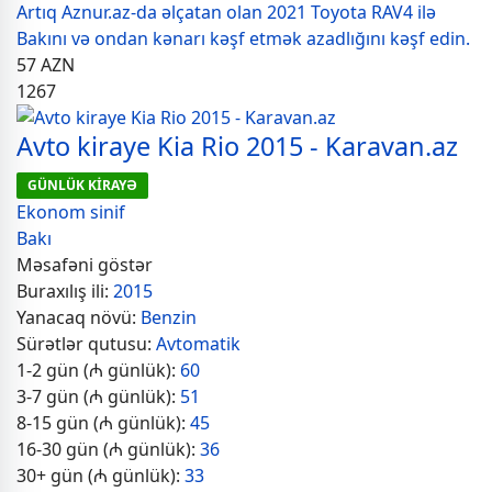
Artıq Aznur.az-da əlçatan olan 2021 Toyota RAV4 ilə
Bakını və ondan kənarı kəşf etmək azadlığını kəşf edin.
57
AZN
1267
Avto kiraye Kia Rio 2015 - Karavan.az
GÜNLÜK KİRAYƏ
Ekonom sinif
Bakı
Məsafəni göstər
Buraxılış ili:
2015
Yanacaq növü:
Benzin
Sürətlər qutusu:
Avtomatik
1-2 gün (₼ günlük):
60
3-7 gün (₼ günlük):
51
8-15 gün (₼ günlük):
45
16-30 gün (₼ günlük):
36
30+ gün (₼ günlük):
33