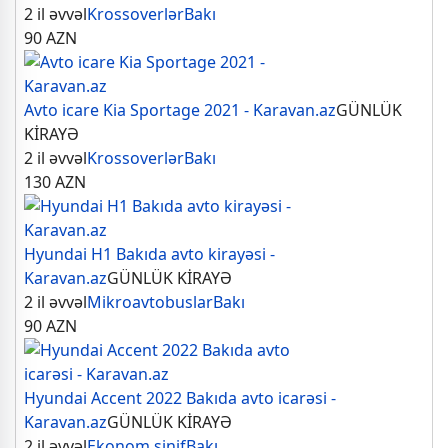
2 il əvvəl
Krossoverlər
Bakı
90
AZN
Avto icare Kia Sportage 2021 - Karavan.az
GÜNLÜK
KİRAYƏ
2 il əvvəl
Krossoverlər
Bakı
130
AZN
Hyundai H1 Bakıda avto kirayəsi -
Karavan.az
GÜNLÜK KİRAYƏ
2 il əvvəl
Mikroavtobuslar
Bakı
90
AZN
Hyundai Accent 2022 Bakıda avto icarəsi -
Karavan.az
GÜNLÜK KİRAYƏ
2 il əvvəl
Ekonom sinif
Bakı