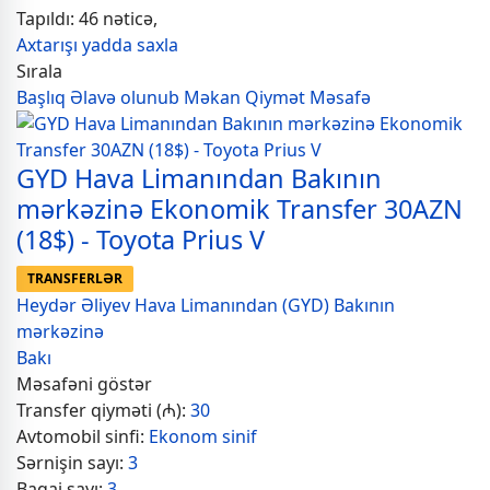
Tapıldı: 46 nəticə,
Axtarışı yadda saxla
Sırala
Başlıq
Əlavə olunub
Məkan
Qiymət
Məsafə
GYD Hava Limanından Bakının
mərkəzinə Ekonomik Transfer 30AZN
(18$) - Toyota Prius V
TRANSFERLƏR
Heydər Əliyev Hava Limanından (GYD) Bakının
mərkəzinə
Bakı
Məsafəni göstər
Transfer qiyməti (₼):
30
Avtomobil sinfi:
Ekonom sinif
Sərnişin sayı:
3
Baqaj sayı:
3