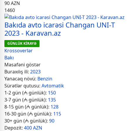
90
AZN
1460
Bakıda avto icarəsi Changan UNI-T
2023 - Karavan.az
GÜNLÜK KİRAYƏ
Krossoverlər
Bakı
Məsafəni göstər
Buraxılış ili:
2023
Yanacaq növü:
Benzin
Sürətlər qutusu:
Avtomatik
1-2 gün (₼ günlük):
150
3-7 gün (₼ günlük):
135
8-15 gün (₼ günlük):
128
16-30 gün (₼ günlük):
115
30+ gün (₼ günlük):
90
Depozit:
400 AZN