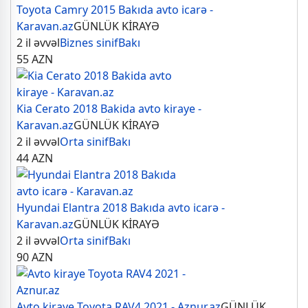
Toyota Camry 2015 Bakıda avto icarə -
Karavan.az
GÜNLÜK KİRAYƏ
2 il əvvəl
Biznes sinif
Bakı
55
AZN
Kia Cerato 2018 Bakida avto kiraye -
Karavan.az
GÜNLÜK KİRAYƏ
2 il əvvəl
Orta sinif
Bakı
44
AZN
Hyundai Elantra 2018 Bakıda avto icarə -
Karavan.az
GÜNLÜK KİRAYƏ
2 il əvvəl
Orta sinif
Bakı
90
AZN
Avto kiraye Toyota RAV4 2021 - Aznur.az
GÜNLÜK