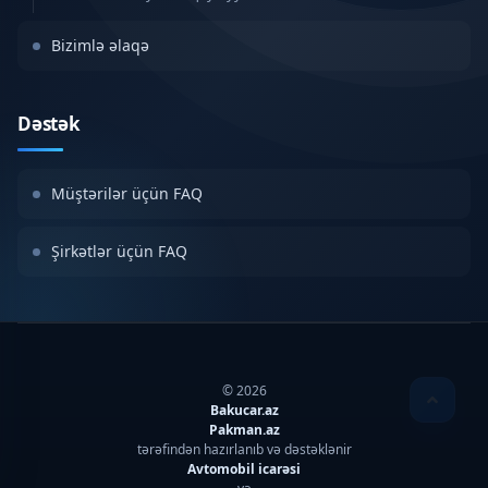
Bizimlə əlaqə
Dəstək
Müştərilər üçün FAQ
Şirkətlər üçün FAQ
© 2026
Bakucar.az
Pakman.az
tərəfindən hazırlanıb və dəstəklənir
Avtomobil icarəsi