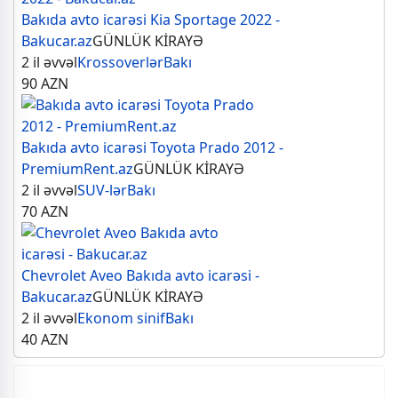
Bakıda avto icarəsi Kia Sportage 2022 -
Bakucar.az
GÜNLÜK KİRAYƏ
2 il əvvəl
Krossoverlər
Bakı
90
AZN
Bakıda avto icarəsi Toyota Prado 2012 -
PremiumRent.az
GÜNLÜK KİRAYƏ
2 il əvvəl
SUV-lər
Bakı
70
AZN
Chevrolet Aveo Bakıda avto icarəsi -
Bakucar.az
GÜNLÜK KİRAYƏ
2 il əvvəl
Ekonom sinif
Bakı
40
AZN