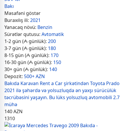
Bakı
Məsafəni göstər
Buraxılış ili:
2021
Yanacaq növü:
Benzin
Sürətlər qutusu:
Avtomatik
1-2 gün (₼ günlük):
200
3-7 gün (₼ günlük):
180
8-15 gün (₼ günlük):
170
16-30 gün (₼ günlük):
150
30+ gün (₼ günlük):
140
Depozit:
500+ AZN
Bakıda Karavan Rent a Car şirkətindən Toyota Prado
2021 ilə şəhərdə və yolsuzluqda ən yaxşı sürücülük
təcrübəsini yaşayın. Bu lüks yolsuzluq avtomobili 2.7
mühə
140
AZN
1310