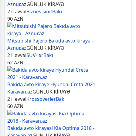
Aznur.az
GÜNLÜK KİRAYƏ
2 il əvvəl
Biznes sinif
Bakı
90
AZN
Mitsubishi Pajero Bakıda avto kirayə -
Aznur.az
GÜNLÜK KİRAYƏ
2 il əvvəl
SUV-lər
Bakı
62
AZN
Bakida avto kiraye Hyundai Creta 2021 -
Karavan.az
GÜNLÜK KİRAYƏ
2 il əvvəl
Krossoverlər
Bakı
60
AZN
Bakıda avto kirayəsi Kia Optima 2018 -
Karavan.az
GÜNLÜK KİRAYƏ