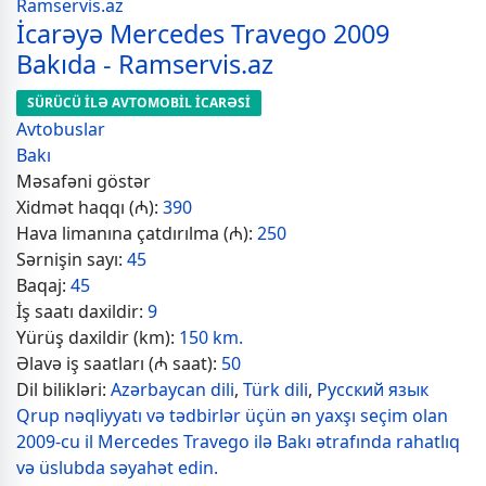
İcarəyə Mercedes Travego 2009
Bakıda - Ramservis.az
SÜRÜCÜ İLƏ AVTOMOBİL İCARƏSİ
Avtobuslar
Bakı
Məsafəni göstər
Xidmət haqqı (₼):
390
Hava limanına çatdırılma (₼):
250
Sərnişin sayı:
45
Baqaj:
45
İş saatı daxildir:
9
Yürüş daxildir (km):
150 km.
Əlavə iş saatları (₼ saat):
50
Dil bilikləri:
Azərbaycan dili
,
Türk dili
,
Русский язык
Qrup nəqliyyatı və tədbirlər üçün ən yaxşı seçim olan
2009-cu il Mercedes Travego ilə Bakı ətrafında rahatlıq
və üslubda səyahət edin.