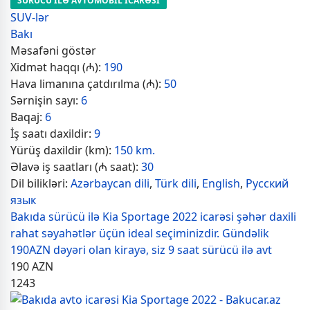
SÜRÜCÜ İLƏ AVTOMOBİL İCARƏSİ
SUV-lər
Bakı
Məsafəni göstər
Xidmət haqqı (₼):
190
Hava limanına çatdırılma (₼):
50
Sərnişin sayı:
6
Baqaj:
6
İş saatı daxildir:
9
Yürüş daxildir (km):
150 km.
Əlavə iş saatları (₼ saat):
30
Dil bilikləri:
Azərbaycan dili
,
Türk dili
,
English
,
Русский
язык
Bakıda sürücü ilə Kia Sportage 2022 icarəsi şəhər daxili
rahat səyahətlər üçün ideal seçiminizdir. Gündəlik
190AZN dəyəri olan kirayə, siz 9 saat sürücü ilə avt
190
AZN
1243