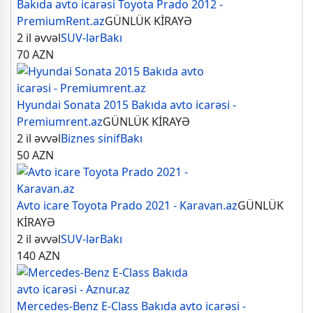
Bakıda avto icarəsi Toyota Prado 2012 -
PremiumRent.az
GÜNLÜK KİRAYƏ
2 il əvvəl
SUV-lər
Bakı
70
AZN
Hyundai Sonata 2015 Bakıda avto icarəsi -
Premiumrent.az
GÜNLÜK KİRAYƏ
2 il əvvəl
Biznes sinif
Bakı
50
AZN
Avto icare Toyota Prado 2021 - Karavan.az
GÜNLÜK
KİRAYƏ
2 il əvvəl
SUV-lər
Bakı
140
AZN
Mercedes-Benz E-Class Bakıda avto icarəsi -