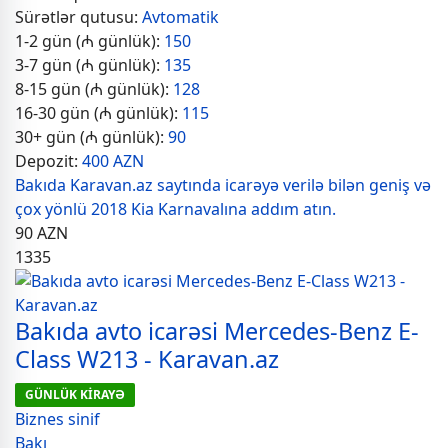
Sürətlər qutusu:
Avtomatik
1-2 gün (₼ günlük):
150
3-7 gün (₼ günlük):
135
8-15 gün (₼ günlük):
128
16-30 gün (₼ günlük):
115
30+ gün (₼ günlük):
90
Depozit:
400 AZN
Bakıda Karavan.az saytında icarəyə verilə bilən geniş və
çox yönlü 2018 Kia Karnavalına addım atın.
90
AZN
1335
Bakıda avto icarəsi Mercedes-Benz E-
Class W213 - Karavan.az
GÜNLÜK KİRAYƏ
Biznes sinif
Bakı