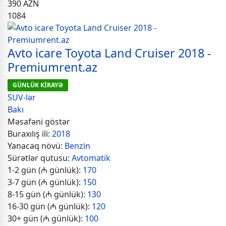
390
AZN
1084
Avto icare Toyota Land Cruiser 2018 -
Premiumrent.az
GÜNLÜK KİRAYƏ
SUV-lər
Bakı
Məsafəni göstər
Buraxılış ili:
2018
Yanacaq növü:
Benzin
Sürətlər qutusu:
Avtomatik
1-2 gün (₼ günlük):
170
3-7 gün (₼ günlük):
150
8-15 gün (₼ günlük):
130
16-30 gün (₼ günlük):
120
30+ gün (₼ günlük):
100