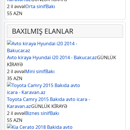
2 il əvvəl
Orta sinif
Bakı
55
AZN
BAXILMIŞ ELANLAR
Avto kirayə Hyundai i20 2014 - Bakucar.az
GÜNLÜK
KİRAYƏ
2 il əvvəl
Mini sinif
Bakı
35
AZN
Toyota Camry 2015 Bakıda avto icarə -
Karavan.az
GÜNLÜK KİRAYƏ
2 il əvvəl
Biznes sinif
Bakı
55
AZN