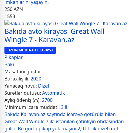
imkanlarını yaşayın.
250
AZN
1553
Bakıda avto kirayəsi Great Wall
Wingle 7 - Karavan.az
UZUN MÜDDƏTLİ KİRAYƏ
Pikaplar
Bakı
Məsafəni göstər
Buraxılış ili:
2020
Yanacaq növü:
Dizel
Sürətlər qutusu:
Avtomatik
Aylıq ödəniş (₼):
2700
Minimum icarə müddəti:
3 il
Bakıda Karavan.az saytında icarəyə götürülə bilən
Great Wall Wingle 7 ilə istənilən çətinliyin öhdəsindən
gəlin. Bu güclü pikap yük maşını 2,0 litrlik dizel müh