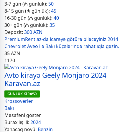
3-7 gün (₼ günlük):
50
8-15 gün (₼ günlük):
45
16-30 gün (₼ günlük):
40
30+ gün (₼ günlük):
35
Depozit:
300 AZN
PremiumRent.az-da icarəyə götürə biləcəyiniz 2014
Chevrolet Aveo ilə Bakı küçələrində rahatlıqla gəzin.
35
AZN
1170
Avto kirayə Geely Monjaro 2024 -
Karavan.az
GÜNLÜK KİRAYƏ
Krossoverlər
Bakı
Məsafəni göstər
Buraxılış ili:
2024
Yanacaq növü:
Benzin