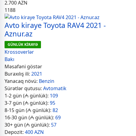
2.700
AZN
1188
Avto kiraye Toyota RAV4 2021 -
Aznur.az
GÜNLÜK KİRAYƏ
Krossoverlər
Bakı
Məsafəni göstər
Buraxılış ili:
2021
Yanacaq növü:
Benzin
Sürətlər qutusu:
Avtomatik
1-2 gün (₼ günlük):
109
3-7 gün (₼ günlük):
95
8-15 gün (₼ günlük):
82
16-30 gün (₼ günlük):
69
30+ gün (₼ günlük):
57
Depozit:
400 AZN