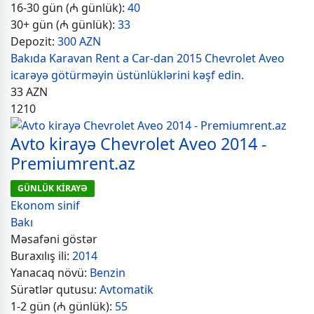
16-30 gün (₼ günlük):
40
30+ gün (₼ günlük):
33
Depozit:
300 AZN
Bakıda Karavan Rent a Car-dan 2015 Chevrolet Aveo
icarəyə götürməyin üstünlüklərini kəşf edin.
33
AZN
1210
Avto kirayə Chevrolet Aveo 2014 -
Premiumrent.az
GÜNLÜK KİRAYƏ
Ekonom sinif
Bakı
Məsafəni göstər
Buraxılış ili:
2014
Yanacaq növü:
Benzin
Sürətlər qutusu:
Avtomatik
1-2 gün (₼ günlük):
55