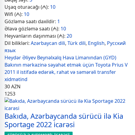
Uşaq oturacağı (₼):
10
Wifi (₼):
10
Gözləmə saatı daxildir:
1
Əlavə gözləmə saatı (₼):
10
Heyvanların daşınması (₼):
20
Dil bilikləri:
Azərbaycan dili
,
Türk dili
,
English
,
Русский
язык
Heydər Əliyev Beynəlxalq Hava Limanından (GYD)
Bakının mərkəzinə səyahət etmək üçün Toyota Prius V
2011 il istifadə edərək, rahat və səmərəli transfer
xidmətind
30
AZN
1253
Bakıda, Azərbaycanda sürücü ilə Kia
Sportage 2022 icarəsi