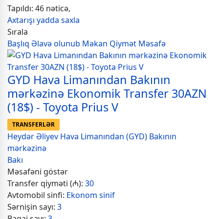
Tapıldı: 46 nəticə,
Axtarışı yadda saxla
Sırala
Başlıq
Əlavə olunub
Məkan
Qiymət
Məsafə
GYD Hava Limanından Bakının
mərkəzinə Ekonomik Transfer 30AZN
(18$) - Toyota Prius V
TRANSFERLƏR
Heydər Əliyev Hava Limanından (GYD) Bakının
mərkəzinə
Bakı
Məsafəni göstər
Transfer qiyməti (₼):
30
Avtomobil sinfi:
Ekonom sinif
Sərnişin sayı:
3
Baqaj sayı:
3