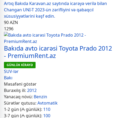
Artıq Bakıda Karavan.az saytında icarəyə verilə bilən
Changan UNI-T 2023-ün zərifliyini və qabaqcıl
xüsusiyyətlərini kəşf edin.
90
AZN
1296
Bakıda avto icarəsi Toyota Prado 2012
- PremiumRent.az
GÜNLÜK KİRAYƏ
SUV-lər
Bakı
Məsafəni göstər
Buraxılış ili:
2012
Yanacaq növü:
Benzin
Sürətlər qutusu:
Avtomatik
1-2 gün (₼ günlük):
110
3-7 gün (₼ günlük):
100