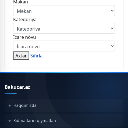
Məkan
Kateqoriya
İcarə növü
Axtar
Sıfırla
Bakucar.az
Haqqımızda
Xidmətlərin qiymətləri