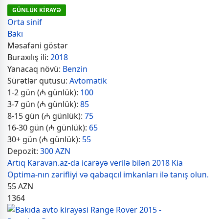
GÜNLÜK KİRAYƏ
Orta sinif
Bakı
Məsafəni göstər
Buraxılış ili:
2018
Yanacaq növü:
Benzin
Sürətlər qutusu:
Avtomatik
1-2 gün (₼ günlük):
100
3-7 gün (₼ günlük):
85
8-15 gün (₼ günlük):
75
16-30 gün (₼ günlük):
65
30+ gün (₼ günlük):
55
Depozit:
300 AZN
Artıq Karavan.az-da icarəyə verilə bilən 2018 Kia
Optima-nın zərifliyi və qabaqcıl imkanları ilə tanış olun.
55
AZN
1364