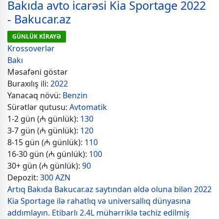
Bakıda avto icarəsi Kia Sportage 2022
- Bakucar.az
GÜNLÜK KİRAYƏ
Krossoverlər
Bakı
Məsafəni göstər
Buraxılış ili:
2022
Yanacaq növü:
Benzin
Sürətlər qutusu:
Avtomatik
1-2 gün (₼ günlük):
130
3-7 gün (₼ günlük):
120
8-15 gün (₼ günlük):
110
16-30 gün (₼ günlük):
100
30+ gün (₼ günlük):
90
Depozit:
300 AZN
Artıq Bakıda Bakucar.az saytından əldə oluna bilən 2022
Kia Sportage ilə rahatlıq və universallıq dünyasına
addımlayın. Etibarlı 2.4L mühərriklə təchiz edilmiş