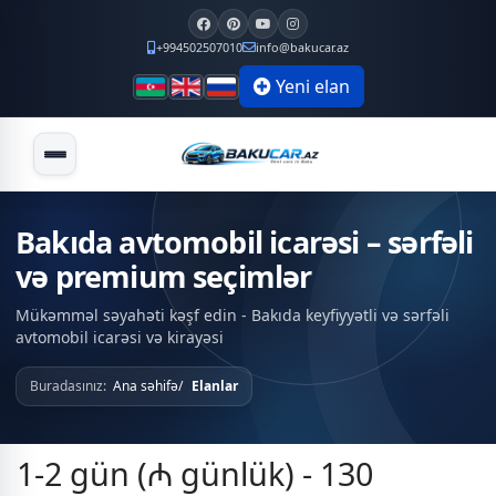
+994502507010
info@bakucar.az
Yeni elan
Bakıda avtomobil icarəsi – sərfəli
və premium seçimlər
Mükəmməl səyahəti kəşf edin - Bakıda keyfiyyətli və sərfəli
avtomobil icarəsi və kirayəsi
Buradasınız:
Ana səhifə
Elanlar
1-2 gün (₼ günlük) - 130