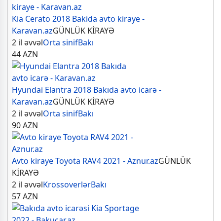
Kia Cerato 2018 Bakida avto kiraye -
Karavan.az
GÜNLÜK KİRAYƏ
2 il əvvəl
Orta sinif
Bakı
44
AZN
Hyundai Elantra 2018 Bakıda avto icarə -
Karavan.az
GÜNLÜK KİRAYƏ
2 il əvvəl
Orta sinif
Bakı
90
AZN
Avto kiraye Toyota RAV4 2021 - Aznur.az
GÜNLÜK
KİRAYƏ
2 il əvvəl
Krossoverlər
Bakı
57
AZN