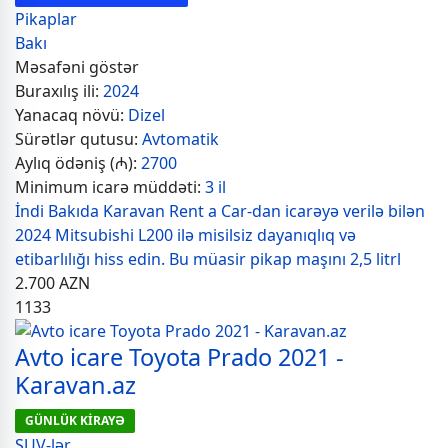
Pikaplar
Bakı
Məsafəni göstər
Buraxılış ili:
2024
Yanacaq növü:
Dizel
Sürətlər qutusu:
Avtomatik
Aylıq ödəniş (₼):
2700
Minimum icarə müddəti:
3 il
İndi Bakıda Karavan Rent a Car-dan icarəyə verilə bilən
2024 Mitsubishi L200 ilə misilsiz dayanıqlıq və
etibarlılığı hiss edin. Bu müasir pikap maşını 2,5 litrl
2.700
AZN
1133
Avto icare Toyota Prado 2021 -
Karavan.az
GÜNLÜK KİRAYƏ
SUV-lər