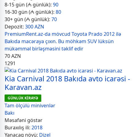
8-15 gün (₼ günlük):
90
16-30 gün (₼ günlük):
80
30+ gün (₼ günlük):
70
Depozit:
300 AZN
PremiumRent.az-da mövcud Toyota Prado 2012 ilə
Bakıda macəraya çıxın. Bu möhkəm SUV lüksün
mükəmməl birləşməsini təklif edir
70
AZN
1291
Kia Carnival 2018 Bakıda avto icarəsi -
Karavan.az
GÜNLÜK KİRAYƏ
Tam ölçülü minivenlər
Bakı
Məsafəni göstər
Buraxılış ili:
2018
Yanacaq növü:
Dizel