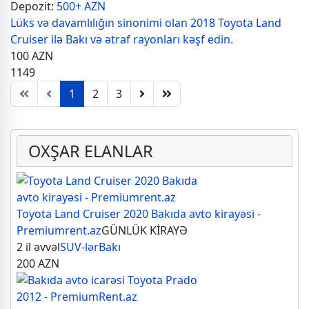
Depozit:
500+ AZN
Lüks və davamlılığın sinonimi olan 2018 Toyota Land
Cruiser ilə Bakı və ətraf rayonları kəşf edin.
100
AZN
1149
1
2
3
OXŞAR ELANLAR
Toyota Land Cruiser 2020 Bakıda avto kirayəsi -
Premiumrent.az
GÜNLÜK KİRAYƏ
2 il əvvəl
SUV-lər
Bakı
200
AZN