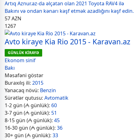
Artıq Aznur.az-da əlçatan olan 2021 Toyota RAV4 ilə
Bakını və ondan kənarı kəşf etmək azadlığını kəşf edin.
57
AZN
1267
Avto kiraye Kia Rio 2015 - Karavan.az
GÜNLÜK KİRAYƏ
Ekonom sinif
Bakı
Məsafəni göstər
Buraxılış ili:
2015
Yanacaq növü:
Benzin
Sürətlər qutusu:
Avtomatik
1-2 gün (₼ günlük):
60
3-7 gün (₼ günlük):
51
8-15 gün (₼ günlük):
45
16-30 gün (₼ günlük):
36
30+ gün (₼ günlük):
33