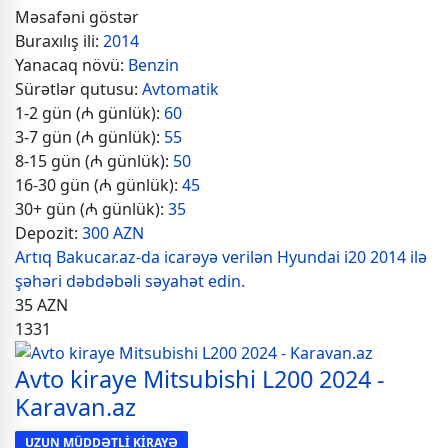
Məsafəni göstər
Buraxılış ili:
2014
Yanacaq növü:
Benzin
Sürətlər qutusu:
Avtomatik
1-2 gün (₼ günlük):
60
3-7 gün (₼ günlük):
55
8-15 gün (₼ günlük):
50
16-30 gün (₼ günlük):
45
30+ gün (₼ günlük):
35
Depozit:
300 AZN
Artıq Bakucar.az-da icarəyə verilən Hyundai i20 2014 ilə
şəhəri dəbdəbəli səyahət edin.
35
AZN
1331
Avto kiraye Mitsubishi L200 2024 -
Karavan.az
UZUN MÜDDƏTLİ KİRAYƏ