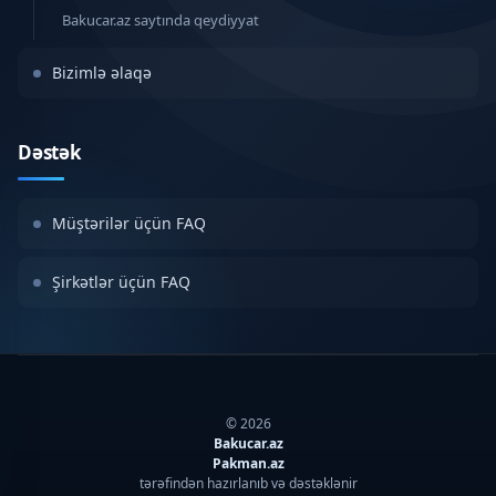
Bakucar.az saytında qeydiyyat
Bizimlə əlaqə
Dəstək
Müştərilər üçün FAQ
Şirkətlər üçün FAQ
© 2026
Bakucar.az
Pakman.az
tərəfindən hazırlanıb və dəstəklənir