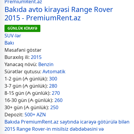
Bakıda avto kirayəsi Range Rover
2015 - PremiumRent.az
GÜNLÜK KİRAYƏ
SUV-lər
Bakı
Məsafəni göstər
Buraxılış ili:
2015
Yanacaq növü:
Benzin
Sürətlər qutusu:
Avtomatik
1-2 gün (₼ günlük):
300
3-7 gün (₼ günlük):
280
8-15 gün (₼ günlük):
270
16-30 gün (₼ günlük):
260
30+ gün (₼ günlük):
250
Depozit:
500+ AZN
Bakıda PremiumRent.az saytında icarəyə götürülə bilən
2015 Range Rover-in misilsiz dəbdəbəsini və