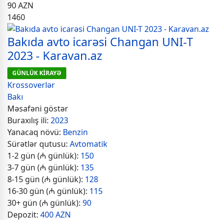
90
AZN
1460
Bakıda avto icarəsi Changan UNI-T
2023 - Karavan.az
GÜNLÜK KİRAYƏ
Krossoverlər
Bakı
Məsafəni göstər
Buraxılış ili:
2023
Yanacaq növü:
Benzin
Sürətlər qutusu:
Avtomatik
1-2 gün (₼ günlük):
150
3-7 gün (₼ günlük):
135
8-15 gün (₼ günlük):
128
16-30 gün (₼ günlük):
115
30+ gün (₼ günlük):
90
Depozit:
400 AZN