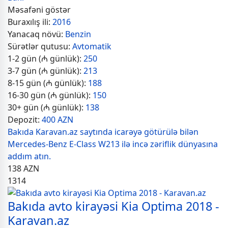
Məsafəni göstər
Buraxılış ili:
2016
Yanacaq növü:
Benzin
Sürətlər qutusu:
Avtomatik
1-2 gün (₼ günlük):
250
3-7 gün (₼ günlük):
213
8-15 gün (₼ günlük):
188
16-30 gün (₼ günlük):
150
30+ gün (₼ günlük):
138
Depozit:
400 AZN
Bakıda Karavan.az saytında icarəyə götürülə bilən
Mercedes-Benz E-Class W213 ilə incə zəriflik dünyasına
addım atın.
138
AZN
1314
Bakıda avto kirayəsi Kia Optima 2018 -
Karavan.az