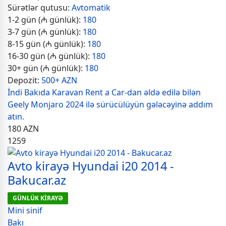
Sürətlər qutusu:
Avtomatik
1-2 gün (₼ günlük):
180
3-7 gün (₼ günlük):
180
8-15 gün (₼ günlük):
180
16-30 gün (₼ günlük):
180
30+ gün (₼ günlük):
180
Depozit:
500+ AZN
İndi Bakıda Karavan Rent a Car-dan əldə edilə bilən
Geely Monjaro 2024 ilə sürücülüyün gələcəyinə addım
atın.
180
AZN
1259
Avto kirayə Hyundai i20 2014 -
Bakucar.az
GÜNLÜK KİRAYƏ
Mini sinif
Bakı