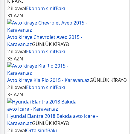
KİRAYƏ
2 il əvvəl
Ekonom sinif
Bakı
31
AZN
Avto kiraye Chevrolet Aveo 2015 -
Karavan.az
GÜNLÜK KİRAYƏ
2 il əvvəl
Ekonom sinif
Bakı
33
AZN
Avto kiraye Kia Rio 2015 - Karavan.az
GÜNLÜK KİRAYƏ
2 il əvvəl
Ekonom sinif
Bakı
33
AZN
Hyundai Elantra 2018 Bakıda avto icarə -
Karavan.az
GÜNLÜK KİRAYƏ
2 il əvvəl
Orta sinif
Bakı