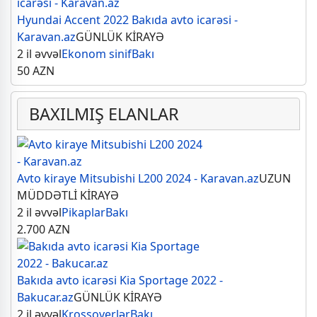
Hyundai Accent 2022 Bakıda avto icarəsi -
Karavan.az
GÜNLÜK KİRAYƏ
2 il əvvəl
Ekonom sinif
Bakı
50
AZN
BAXILMIŞ ELANLAR
Avto kiraye Mitsubishi L200 2024 - Karavan.az
UZUN
MÜDDƏTLİ KİRAYƏ
2 il əvvəl
Pikaplar
Bakı
2.700
AZN
Bakıda avto icarəsi Kia Sportage 2022 -
Bakucar.az
GÜNLÜK KİRAYƏ
2 il əvvəl
Krossoverlər
Bakı