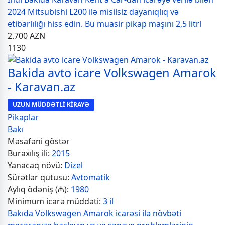
2024 Mitsubishi L200 ilə misilsiz dayanıqlıq və
etibarlılığı hiss edin. Bu müasir pikap maşını 2,5 litrl
2.700
AZN
1130
Bakida avto icare Volkswagen Amarok
- Karavan.az
UZUN MÜDDƏTLİ KİRAYƏ
Pikaplar
Bakı
Məsafəni göstər
Buraxılış ili:
2015
Yanacaq növü:
Dizel
Sürətlər qutusu:
Avtomatik
Aylıq ödəniş (₼):
1980
Minimum icarə müddəti:
3 il
Bakıda Volkswagen Amarok icarəsi ilə növbəti