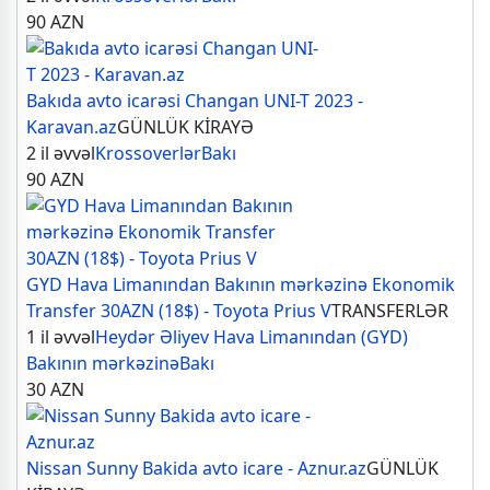
90
AZN
Bakıda avto icarəsi Changan UNI-T 2023 -
Karavan.az
GÜNLÜK KİRAYƏ
2 il əvvəl
Krossoverlər
Bakı
90
AZN
GYD Hava Limanından Bakının mərkəzinə Ekonomik
Transfer 30AZN (18$) - Toyota Prius V
TRANSFERLƏR
1 il əvvəl
Heydər Əliyev Hava Limanından (GYD)
Bakının mərkəzinə
Bakı
30
AZN
Nissan Sunny Bakida avto icare - Aznur.az
GÜNLÜK