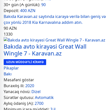
30+ gün (₼ günlük):
90
Depozit:
400 AZN
Bakıda Karavan.az saytında icarəyə verilə bilən geniş və
çox yönlü 2018 Kia Karnavalına addım atın.
90
AZN
1330
Bakıda avto kirayəsi Great Wall
Wingle 7 - Karavan.az
UZUN MÜDDƏTLİ KİRAYƏ
Pikaplar
Bakı
Məsafəni göstər
Buraxılış ili:
2020
Yanacaq növü:
Dizel
Sürətlər qutusu:
Avtomatik
Aylıq ödəniş (₼):
2700
Minimum icarə müddəti:
3 il