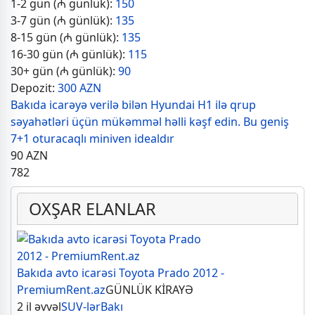
1-2 gün (₼ günlük):
150
3-7 gün (₼ günlük):
135
8-15 gün (₼ günlük):
135
16-30 gün (₼ günlük):
115
30+ gün (₼ günlük):
90
Depozit:
300 AZN
Bakıda icarəyə verilə bilən Hyundai H1 ilə qrup
səyahətləri üçün mükəmməl həlli kəşf edin. Bu geniş
7+1 oturacaqlı miniven idealdır
90
AZN
782
OXŞAR ELANLAR
Bakıda avto icarəsi Toyota Prado 2012 -
PremiumRent.az
GÜNLÜK KİRAYƏ
2 il əvvəl
SUV-lər
Bakı