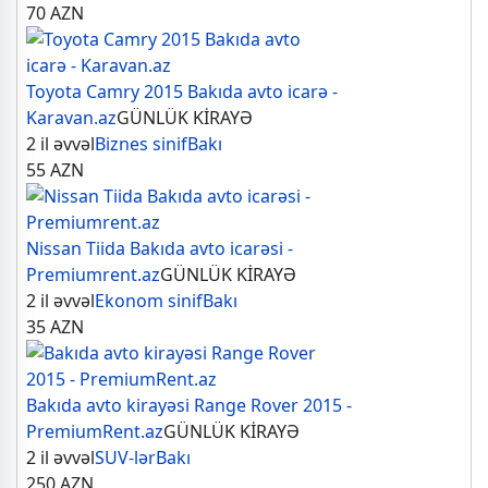
70
AZN
Toyota Camry 2015 Bakıda avto icarə -
Karavan.az
GÜNLÜK KİRAYƏ
2 il əvvəl
Biznes sinif
Bakı
55
AZN
Nissan Tiida Bakıda avto icarəsi -
Premiumrent.az
GÜNLÜK KİRAYƏ
2 il əvvəl
Ekonom sinif
Bakı
35
AZN
Bakıda avto kirayəsi Range Rover 2015 -
PremiumRent.az
GÜNLÜK KİRAYƏ
2 il əvvəl
SUV-lər
Bakı
250
AZN