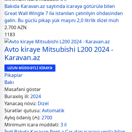
Bakıda Karavan.az saytında icarəyə götürülə bilən
Great Wall Wingle 7 ilə istənilən çətinliyin öhdəsindən
gəlin. Bu güclü pikap yük maşını 2,0 litrlik dizel müh
2.700
AZN
1183
Avto kiraye Mitsubishi L200 2024 -
Karavan.az
UZUN MÜDDƏTLİ KİRAYƏ
Pikaplar
Bakı
Məsafəni göstər
Buraxılış ili:
2024
Yanacaq növü:
Dizel
Sürətlər qutusu:
Avtomatik
Aylıq ödəniş (₼):
2700
Minimum icarə müddəti:
3 il
İndi Bakıda Karavan Rent a Car-dan icarəyə verilə bilən