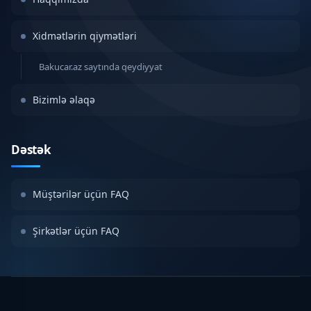
Xidmətlərin qiymətləri
Bakucar.az saytında qeydiyyat
Bizimlə əlaqə
Dəstək
Müştərilər üçün FAQ
Şirkətlər üçün FAQ