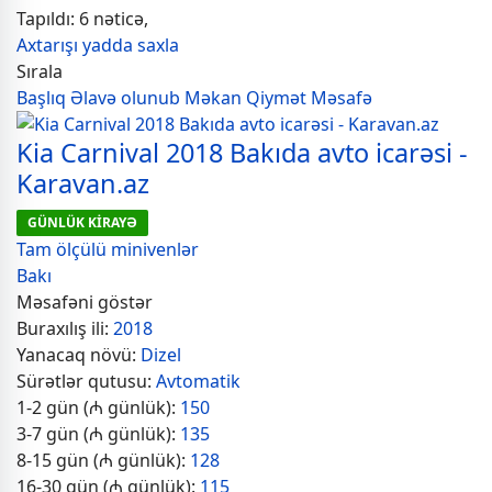
Tapıldı: 6 nəticə,
Axtarışı yadda saxla
Sırala
Başlıq
Əlavə olunub
Məkan
Qiymət
Məsafə
Kia Carnival 2018 Bakıda avto icarəsi -
Karavan.az
GÜNLÜK KİRAYƏ
Tam ölçülü minivenlər
Bakı
Məsafəni göstər
Buraxılış ili:
2018
Yanacaq növü:
Dizel
Sürətlər qutusu:
Avtomatik
1-2 gün (₼ günlük):
150
3-7 gün (₼ günlük):
135
8-15 gün (₼ günlük):
128
16-30 gün (₼ günlük):
115