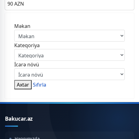
90
AZN
Məkan
Kateqoriya
İcarə növü
Axtar
Sıfırla
Bakucar.az
Haqqımızda