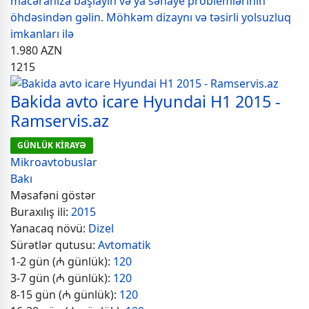
macəranıza başlayın və ya sənaye problemlərinin
öhdəsindən gəlin. Möhkəm dizaynı və təsirli yolsuzluq
imkanları ilə
1.980
AZN
1215
Bakida avto icare Hyundai H1 2015 -
Ramservis.az
GÜNLÜK KİRAYƏ
Mikroavtobuslar
Bakı
Məsafəni göstər
Buraxılış ili:
2015
Yanacaq növü:
Dizel
Sürətlər qutusu:
Avtomatik
1-2 gün (₼ günlük):
120
3-7 gün (₼ günlük):
120
8-15 gün (₼ günlük):
120