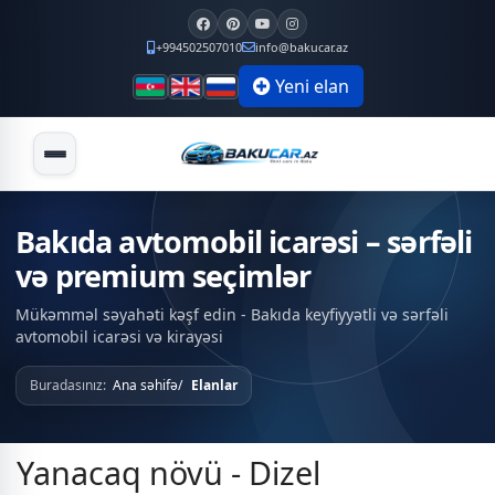
+994502507010
info@bakucar.az
Yeni elan
Bakıda avtomobil icarəsi – sərfəli
və premium seçimlər
Mükəmməl səyahəti kəşf edin - Bakıda keyfiyyətli və sərfəli
avtomobil icarəsi və kirayəsi
Buradasınız:
Ana səhifə
Elanlar
Yanacaq növü - Dizel