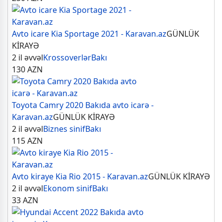
Avto icare Kia Sportage 2021 - Karavan.az
GÜNLÜK
KİRAYƏ
2 il əvvəl
Krossoverlər
Bakı
130
AZN
Toyota Camry 2020 Bakıda avto icarə -
Karavan.az
GÜNLÜK KİRAYƏ
2 il əvvəl
Biznes sinif
Bakı
115
AZN
Avto kiraye Kia Rio 2015 - Karavan.az
GÜNLÜK KİRAYƏ
2 il əvvəl
Ekonom sinif
Bakı
33
AZN