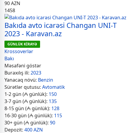
90
AZN
1458
Bakıda avto icarəsi Changan UNI-T
2023 - Karavan.az
GÜNLÜK KİRAYƏ
Krossoverlər
Bakı
Məsafəni göstər
Buraxılış ili:
2023
Yanacaq növü:
Benzin
Sürətlər qutusu:
Avtomatik
1-2 gün (₼ günlük):
150
3-7 gün (₼ günlük):
135
8-15 gün (₼ günlük):
128
16-30 gün (₼ günlük):
115
30+ gün (₼ günlük):
90
Depozit:
400 AZN