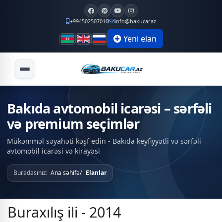
+994502507010
info@bakucar.az
Yeni elan
Bakıda avtomobil icarəsi – sərfəli
və premium seçimlər
Mükəmməl səyahəti kəşf edin - Bakıda keyfiyyətli və sərfəli
avtomobil icarəsi və kirayəsi
Buradasınız:
Ana səhifə
Elanlar
Buraxılış ili - 2014