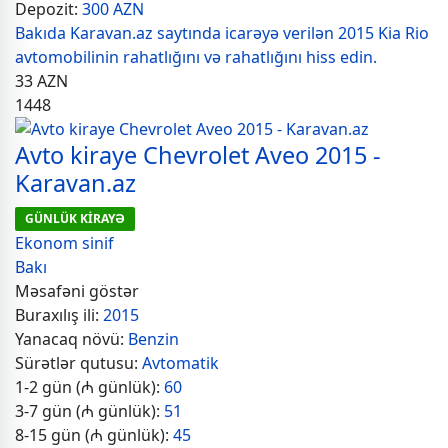
Depozit:
300 AZN
Bakıda Karavan.az saytında icarəyə verilən 2015 Kia Rio
avtomobilinin rahatlığını və rahatlığını hiss edin.
33
AZN
1448
Avto kiraye Chevrolet Aveo 2015 -
Karavan.az
GÜNLÜK KİRAYƏ
Ekonom sinif
Bakı
Məsafəni göstər
Buraxılış ili:
2015
Yanacaq növü:
Benzin
Sürətlər qutusu:
Avtomatik
1-2 gün (₼ günlük):
60
3-7 gün (₼ günlük):
51
8-15 gün (₼ günlük):
45