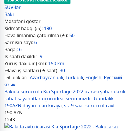
SÜRÜCÜ İLƏ AVTOMOBİL İCARƏSİ
SUV-lər
Bakı
Məsafəni göstər
Xidmət haqqı (₼):
190
Hava limanına çatdırılma (₼):
50
Sərnişin sayı:
6
Baqaj:
6
İş saatı daxildir:
9
Yürüş daxildir (km):
150 km.
Əlavə iş saatları (₼ saat):
30
Dil bilikləri:
Azərbaycan dili
,
Türk dili
,
English
,
Русский
язык
Bakıda sürücü ilə Kia Sportage 2022 icarəsi şəhər daxili
rahat səyahətlər üçün ideal seçiminizdir. Gündəlik
190AZN dəyəri olan kirayə, siz 9 saat sürücü ilə avt
190
AZN
1243