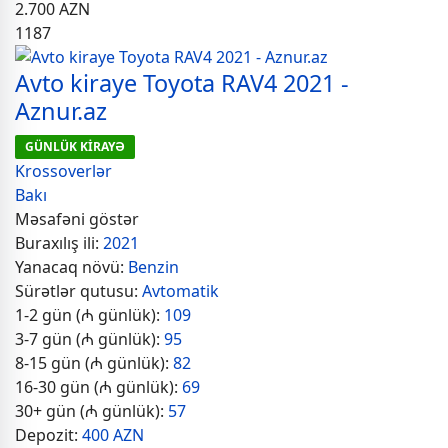
2.700
AZN
1187
Avto kiraye Toyota RAV4 2021 -
Aznur.az
GÜNLÜK KİRAYƏ
Krossoverlər
Bakı
Məsafəni göstər
Buraxılış ili:
2021
Yanacaq növü:
Benzin
Sürətlər qutusu:
Avtomatik
1-2 gün (₼ günlük):
109
3-7 gün (₼ günlük):
95
8-15 gün (₼ günlük):
82
16-30 gün (₼ günlük):
69
30+ gün (₼ günlük):
57
Depozit:
400 AZN