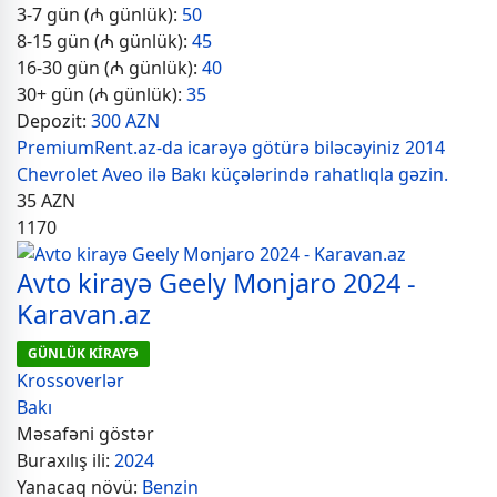
3-7 gün (₼ günlük):
50
8-15 gün (₼ günlük):
45
16-30 gün (₼ günlük):
40
30+ gün (₼ günlük):
35
Depozit:
300 AZN
PremiumRent.az-da icarəyə götürə biləcəyiniz 2014
Chevrolet Aveo ilə Bakı küçələrində rahatlıqla gəzin.
35
AZN
1170
Avto kirayə Geely Monjaro 2024 -
Karavan.az
GÜNLÜK KİRAYƏ
Krossoverlər
Bakı
Məsafəni göstər
Buraxılış ili:
2024
Yanacaq növü:
Benzin