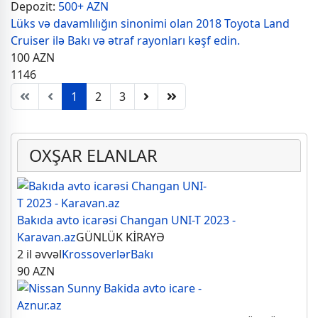
Depozit:
500+ AZN
Lüks və davamlılığın sinonimi olan 2018 Toyota Land
Cruiser ilə Bakı və ətraf rayonları kəşf edin.
100
AZN
1146
1
2
3
OXŞAR ELANLAR
Bakıda avto icarəsi Changan UNI-T 2023 -
Karavan.az
GÜNLÜK KİRAYƏ
2 il əvvəl
Krossoverlər
Bakı
90
AZN