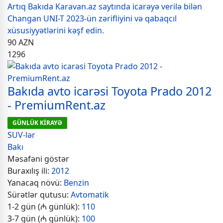
Artıq Bakıda Karavan.az saytında icarəyə verilə bilən
Changan UNI-T 2023-ün zərifliyini və qabaqcıl
xüsusiyyətlərini kəşf edin.
90
AZN
1296
Bakıda avto icarəsi Toyota Prado 2012
- PremiumRent.az
GÜNLÜK KİRAYƏ
SUV-lər
Bakı
Məsafəni göstər
Buraxılış ili:
2012
Yanacaq növü:
Benzin
Sürətlər qutusu:
Avtomatik
1-2 gün (₼ günlük):
110
3-7 gün (₼ günlük):
100