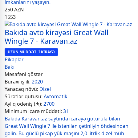
imkanlarını yaşayın.
250
AZN
1553
Bakıda avto kirayəsi Great Wall
Wingle 7 - Karavan.az
UZUN MÜDDƏTLİ KİRAYƏ
Pikaplar
Bakı
Məsafəni göstər
Buraxılış ili:
2020
Yanacaq növü:
Dizel
Sürətlər qutusu:
Avtomatik
Aylıq ödəniş (₼):
2700
Minimum icarə müddəti:
3 il
Bakıda Karavan.az saytında icarəyə götürülə bilən
Great Wall Wingle 7 ilə istənilən çətinliyin öhdəsindən
gəlin. Bu güclü pikap yük maşını 2,0 litrlik dizel müh