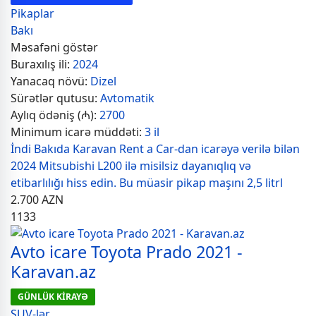
Pikaplar
Bakı
Məsafəni göstər
Buraxılış ili:
2024
Yanacaq növü:
Dizel
Sürətlər qutusu:
Avtomatik
Aylıq ödəniş (₼):
2700
Minimum icarə müddəti:
3 il
İndi Bakıda Karavan Rent a Car-dan icarəyə verilə bilən
2024 Mitsubishi L200 ilə misilsiz dayanıqlıq və
etibarlılığı hiss edin. Bu müasir pikap maşını 2,5 litrl
2.700
AZN
1133
Avto icare Toyota Prado 2021 -
Karavan.az
GÜNLÜK KİRAYƏ
SUV-lər