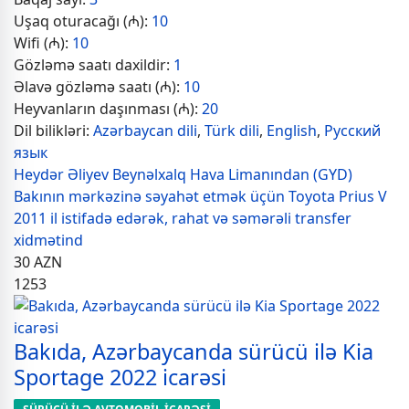
Uşaq oturacağı (₼):
10
Wifi (₼):
10
Gözləmə saatı daxildir:
1
Əlavə gözləmə saatı (₼):
10
Heyvanların daşınması (₼):
20
Dil bilikləri:
Azərbaycan dili
,
Türk dili
,
English
,
Русский
язык
Heydər Əliyev Beynəlxalq Hava Limanından (GYD)
Bakının mərkəzinə səyahət etmək üçün Toyota Prius V
2011 il istifadə edərək, rahat və səmərəli transfer
xidmətind
30
AZN
1253
Bakıda, Azərbaycanda sürücü ilə Kia
Sportage 2022 icarəsi