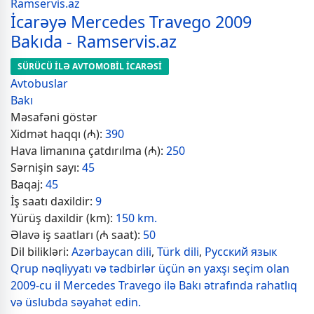
İcarəyə Mercedes Travego 2009
Bakıda - Ramservis.az
SÜRÜCÜ İLƏ AVTOMOBİL İCARƏSİ
Avtobuslar
Bakı
Məsafəni göstər
Xidmət haqqı (₼):
390
Hava limanına çatdırılma (₼):
250
Sərnişin sayı:
45
Baqaj:
45
İş saatı daxildir:
9
Yürüş daxildir (km):
150 km.
Əlavə iş saatları (₼ saat):
50
Dil bilikləri:
Azərbaycan dili
,
Türk dili
,
Русский язык
Qrup nəqliyyatı və tədbirlər üçün ən yaxşı seçim olan
2009-cu il Mercedes Travego ilə Bakı ətrafında rahatlıq
və üslubda səyahət edin.