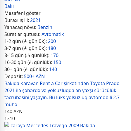
Bakı
Məsafəni göstər
Buraxılış ili:
2021
Yanacaq növü:
Benzin
Sürətlər qutusu:
Avtomatik
1-2 gün (₼ günlük):
200
3-7 gün (₼ günlük):
180
8-15 gün (₼ günlük):
170
16-30 gün (₼ günlük):
150
30+ gün (₼ günlük):
140
Depozit:
500+ AZN
Bakıda Karavan Rent a Car şirkətindən Toyota Prado
2021 ilə şəhərdə və yolsuzluqda ən yaxşı sürücülük
təcrübəsini yaşayın. Bu lüks yolsuzluq avtomobili 2.7
mühə
140
AZN
1310