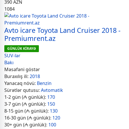
390
AZN
1084
Avto icare Toyota Land Cruiser 2018 -
Premiumrent.az
GÜNLÜK KİRAYƏ
SUV-lər
Bakı
Məsafəni göstər
Buraxılış ili:
2018
Yanacaq növü:
Benzin
Sürətlər qutusu:
Avtomatik
1-2 gün (₼ günlük):
170
3-7 gün (₼ günlük):
150
8-15 gün (₼ günlük):
130
16-30 gün (₼ günlük):
120
30+ gün (₼ günlük):
100