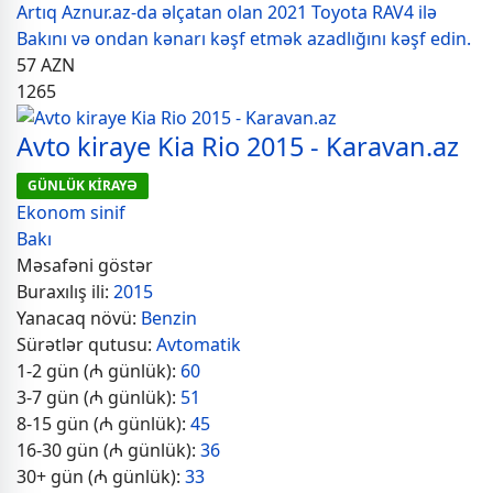
Artıq Aznur.az-da əlçatan olan 2021 Toyota RAV4 ilə
Bakını və ondan kənarı kəşf etmək azadlığını kəşf edin.
57
AZN
1265
Avto kiraye Kia Rio 2015 - Karavan.az
GÜNLÜK KİRAYƏ
Ekonom sinif
Bakı
Məsafəni göstər
Buraxılış ili:
2015
Yanacaq növü:
Benzin
Sürətlər qutusu:
Avtomatik
1-2 gün (₼ günlük):
60
3-7 gün (₼ günlük):
51
8-15 gün (₼ günlük):
45
16-30 gün (₼ günlük):
36
30+ gün (₼ günlük):
33