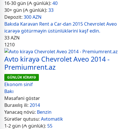
16-30 gün (₼ günlük):
40
30+ gün (₼ günlük):
33
Depozit:
300 AZN
Bakıda Karavan Rent a Car-dan 2015 Chevrolet Aveo
icarəyə götürməyin üstünlüklərini kəşf edin.
33
AZN
1210
Avto kirayə Chevrolet Aveo 2014 -
Premiumrent.az
GÜNLÜK KİRAYƏ
Ekonom sinif
Bakı
Məsafəni göstər
Buraxılış ili:
2014
Yanacaq növü:
Benzin
Sürətlər qutusu:
Avtomatik
1-2 gün (₼ günlük):
55