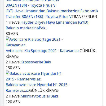
GYD Hava Limanından Bakının mərkəzinə Ekonomik
Transfer 30AZN (18$) - Toyota Prius V
TRANSFERLƏR
1 il əvvəl
Heydər Əliyev Hava Limanından (GYD)
Bakının mərkəzinə
Bakı
30
AZN
Avto icare Kia Sportage 2021 - Karavan.az
GÜNLÜK
KİRAYƏ
2 il əvvəl
Krossoverlər
Bakı
130
AZN
Bakida avto icare Hyundai H1 2015 -
Ramservis.az
GÜNLÜK KİRAYƏ
2 il əvvəl
Mikroavtobuslar
Bakı
120
AZN