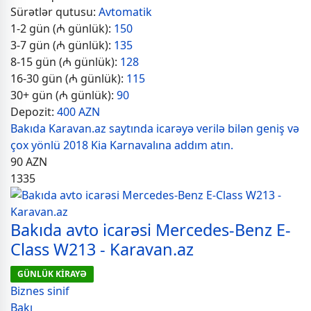
Sürətlər qutusu:
Avtomatik
1-2 gün (₼ günlük):
150
3-7 gün (₼ günlük):
135
8-15 gün (₼ günlük):
128
16-30 gün (₼ günlük):
115
30+ gün (₼ günlük):
90
Depozit:
400 AZN
Bakıda Karavan.az saytında icarəyə verilə bilən geniş və
çox yönlü 2018 Kia Karnavalına addım atın.
90
AZN
1335
Bakıda avto icarəsi Mercedes-Benz E-
Class W213 - Karavan.az
GÜNLÜK KİRAYƏ
Biznes sinif
Bakı