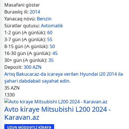
Məsafəni göstər
Buraxılış ili:
2014
Yanacaq növü:
Benzin
Sürətlər qutusu:
Avtomatik
1-2 gün (₼ günlük):
60
3-7 gün (₼ günlük):
55
8-15 gün (₼ günlük):
50
16-30 gün (₼ günlük):
45
30+ gün (₼ günlük):
35
Depozit:
300 AZN
Artıq Bakucar.az-da icarəyə verilən Hyundai i20 2014 ilə
şəhəri dəbdəbəli səyahət edin.
35
AZN
1330
Avto kiraye Mitsubishi L200 2024 -
Karavan.az
UZUN MÜDDƏTLİ KİRAYƏ