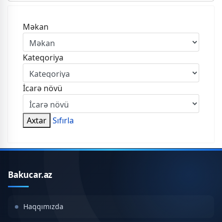
Məkan
Kateqoriya
İcarə növü
Axtar
Sıfırla
Bakucar.az
Haqqımızda