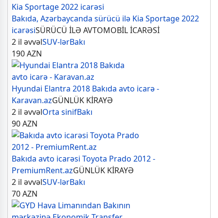
Bakıda, Azərbaycanda sürücü ilə Kia Sportage 2022
icarəsi
SÜRÜCÜ İLƏ AVTOMOBİL İCARƏSİ
2 il əvvəl
SUV-lər
Bakı
190
AZN
Hyundai Elantra 2018 Bakıda avto icarə -
Karavan.az
GÜNLÜK KİRAYƏ
2 il əvvəl
Orta sinif
Bakı
90
AZN
Bakıda avto icarəsi Toyota Prado 2012 -
PremiumRent.az
GÜNLÜK KİRAYƏ
2 il əvvəl
SUV-lər
Bakı
70
AZN