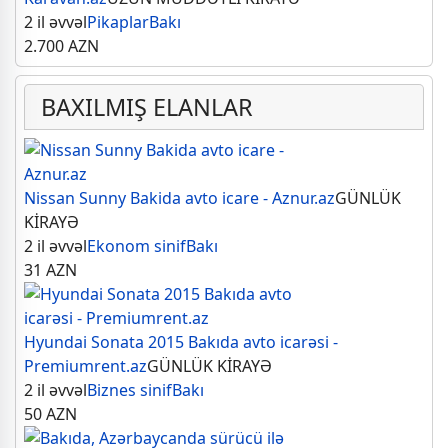
2 il əvvəl
Pikaplar
Bakı
2.700
AZN
BAXILMIŞ ELANLAR
Nissan Sunny Bakida avto icare - Aznur.az
GÜNLÜK
KİRAYƏ
2 il əvvəl
Ekonom sinif
Bakı
31
AZN
Hyundai Sonata 2015 Bakıda avto icarəsi -
Premiumrent.az
GÜNLÜK KİRAYƏ
2 il əvvəl
Biznes sinif
Bakı
50
AZN