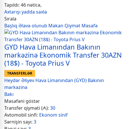
Tapıldı: 46 nəticə,
Axtarışı yadda saxla
Sırala
Başlıq
Əlavə olunub
Məkan
Qiymət
Məsafə
GYD Hava Limanından Bakının
mərkəzinə Ekonomik Transfer 30AZN
(18$) - Toyota Prius V
TRANSFERLƏR
Heydər Əliyev Hava Limanından (GYD) Bakının
mərkəzinə
Bakı
Məsafəni göstər
Transfer qiyməti (₼):
30
Avtomobil sinfi:
Ekonom sinif
Sərnişin sayı:
3
Baqaj sayı:
3