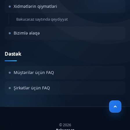
Xidmətlərin qiymətləri
Bakucar.az saytında qeydiyyat
Bizimlə əlaqə
Dəstək
Müştərilər üçün FAQ
Şirkətlər üçün FAQ
© 2026