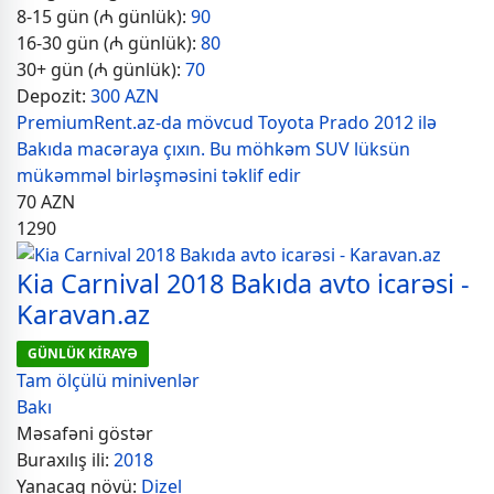
8-15 gün (₼ günlük):
90
16-30 gün (₼ günlük):
80
30+ gün (₼ günlük):
70
Depozit:
300 AZN
PremiumRent.az-da mövcud Toyota Prado 2012 ilə
Bakıda macəraya çıxın. Bu möhkəm SUV lüksün
mükəmməl birləşməsini təklif edir
70
AZN
1290
Kia Carnival 2018 Bakıda avto icarəsi -
Karavan.az
GÜNLÜK KİRAYƏ
Tam ölçülü minivenlər
Bakı
Məsafəni göstər
Buraxılış ili:
2018
Yanacaq növü:
Dizel