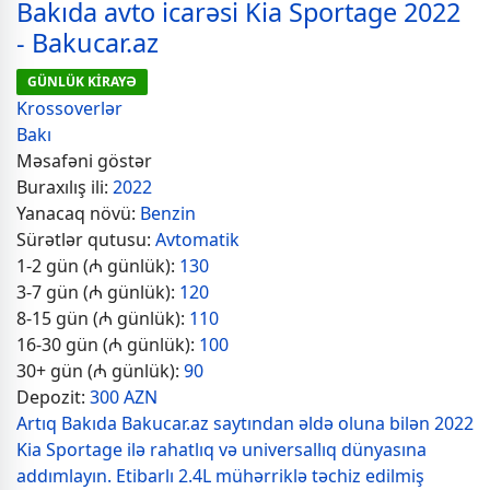
Bakıda avto icarəsi Kia Sportage 2022
- Bakucar.az
GÜNLÜK KİRAYƏ
Krossoverlər
Bakı
Məsafəni göstər
Buraxılış ili:
2022
Yanacaq növü:
Benzin
Sürətlər qutusu:
Avtomatik
1-2 gün (₼ günlük):
130
3-7 gün (₼ günlük):
120
8-15 gün (₼ günlük):
110
16-30 gün (₼ günlük):
100
30+ gün (₼ günlük):
90
Depozit:
300 AZN
Artıq Bakıda Bakucar.az saytından əldə oluna bilən 2022
Kia Sportage ilə rahatlıq və universallıq dünyasına
addımlayın. Etibarlı 2.4L mühərriklə təchiz edilmiş