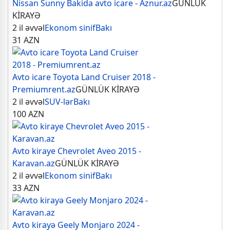
Nissan Sunny Bakida avto icare - Aznur.az
GÜNLÜK
KİRAYƏ
2 il əvvəl
Ekonom sinif
Bakı
31
AZN
Avto icare Toyota Land Cruiser 2018 -
Premiumrent.az
GÜNLÜK KİRAYƏ
2 il əvvəl
SUV-lər
Bakı
100
AZN
Avto kiraye Chevrolet Aveo 2015 -
Karavan.az
GÜNLÜK KİRAYƏ
2 il əvvəl
Ekonom sinif
Bakı
33
AZN
Avto kirayə Geely Monjaro 2024 -