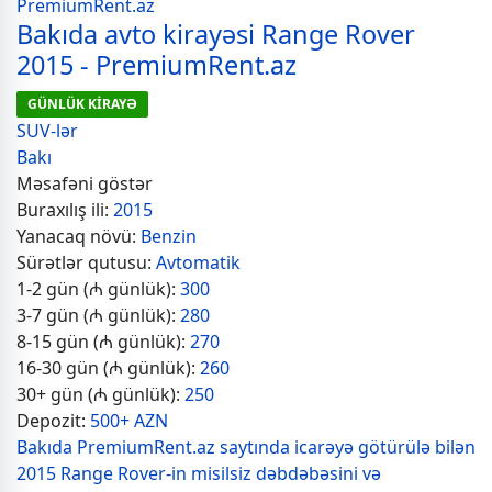
Bakıda avto kirayəsi Range Rover
2015 - PremiumRent.az
GÜNLÜK KİRAYƏ
SUV-lər
Bakı
Məsafəni göstər
Buraxılış ili:
2015
Yanacaq növü:
Benzin
Sürətlər qutusu:
Avtomatik
1-2 gün (₼ günlük):
300
3-7 gün (₼ günlük):
280
8-15 gün (₼ günlük):
270
16-30 gün (₼ günlük):
260
30+ gün (₼ günlük):
250
Depozit:
500+ AZN
Bakıda PremiumRent.az saytında icarəyə götürülə bilən
2015 Range Rover-in misilsiz dəbdəbəsini və