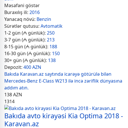
Məsafəni göstər
Buraxılış ili:
2016
Yanacaq növü:
Benzin
Sürətlər qutusu:
Avtomatik
1-2 gün (₼ günlük):
250
3-7 gün (₼ günlük):
213
8-15 gün (₼ günlük):
188
16-30 gün (₼ günlük):
150
30+ gün (₼ günlük):
138
Depozit:
400 AZN
Bakıda Karavan.az saytında icarəyə götürülə bilən
Mercedes-Benz E-Class W213 ilə incə zəriflik dünyasına
addım atın.
138
AZN
1314
Bakıda avto kirayəsi Kia Optima 2018 -
Karavan.az