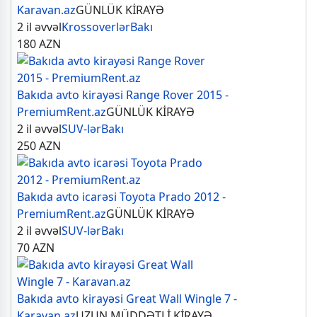
Karavan.az
GÜNLÜK KİRAYƏ
2 il əvvəl
Krossoverlər
Bakı
180
AZN
Bakıda avto kirayəsi Range Rover 2015 -
PremiumRent.az
GÜNLÜK KİRAYƏ
2 il əvvəl
SUV-lər
Bakı
250
AZN
Bakıda avto icarəsi Toyota Prado 2012 -
PremiumRent.az
GÜNLÜK KİRAYƏ
2 il əvvəl
SUV-lər
Bakı
70
AZN
Bakıda avto kirayəsi Great Wall Wingle 7 -
Karavan.az
UZUN MÜDDƏTLİ KİRAYƏ