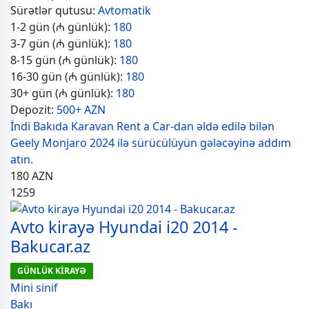
Sürətlər qutusu:
Avtomatik
1-2 gün (₼ günlük):
180
3-7 gün (₼ günlük):
180
8-15 gün (₼ günlük):
180
16-30 gün (₼ günlük):
180
30+ gün (₼ günlük):
180
Depozit:
500+ AZN
İndi Bakıda Karavan Rent a Car-dan əldə edilə bilən
Geely Monjaro 2024 ilə sürücülüyün gələcəyinə addım
atın.
180
AZN
1259
Avto kirayə Hyundai i20 2014 -
Bakucar.az
GÜNLÜK KİRAYƏ
Mini sinif
Bakı