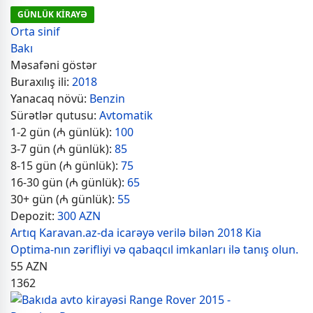
GÜNLÜK KİRAYƏ
Orta sinif
Bakı
Məsafəni göstər
Buraxılış ili:
2018
Yanacaq növü:
Benzin
Sürətlər qutusu:
Avtomatik
1-2 gün (₼ günlük):
100
3-7 gün (₼ günlük):
85
8-15 gün (₼ günlük):
75
16-30 gün (₼ günlük):
65
30+ gün (₼ günlük):
55
Depozit:
300 AZN
Artıq Karavan.az-da icarəyə verilə bilən 2018 Kia
Optima-nın zərifliyi və qabaqcıl imkanları ilə tanış olun.
55
AZN
1362